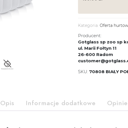
Kategoria:
Oferta hurto
Producent:
Gotglass sp zoo sp
ul. Marii Fołtyn 11
26-600 Radom
customer@gotglass.
SKU:
70808 BIAŁY PO
Opis
Informacje dodatkowe
Opinie