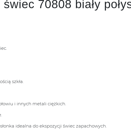
 świec 70808 biały poły
iec.
ością szkła.
łowiu i innych metali ciężkich.
.
słonka idealna do ekspozycji świec zapachowych.