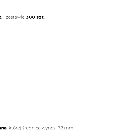
t.
i zestawie
300 szt.
aną
, której średnica wynosi 78 mm.