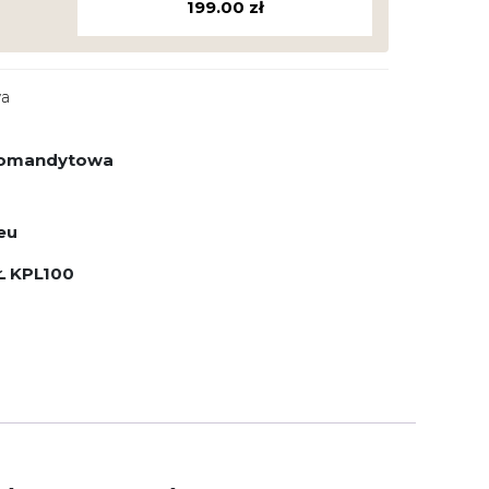
199.00
zł
wa
 komandytowa
eu
Ł KPL100