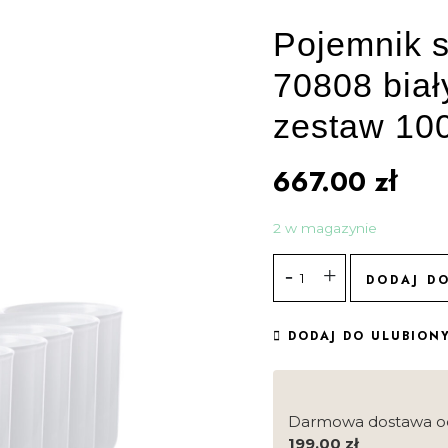
Pojemnik s
70808 biał
zestaw 100
667.00
zł
2 w magazynie
DODAJ D
DODAJ DO ULUBION
Darmowa dostawa o
199.00
zł