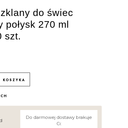
zklany do świec
y połysk 270 ml
 szt.
O KOSZYKA
YCH
Do darmowej dostawy brakuje
d
Ci: