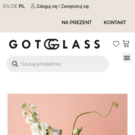
EN
DE
PL
Zaloguj się / Zarejestruj się
NA PREZENT
KONTAKT
Strona
Szkło pod zal
Dekl
Ofert
Katal
Private l
Sklep