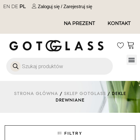
EN
DE
PL
Zaloguj się / Zarejestruj się
NA PREZENT
KONTAKT
Szkło
Szkł
Szkło do 
Ofert
STRONA GŁÓWNA
/
SKLEP GOTGLASS
/ DEKLE
DREWNIANE
FILTRY