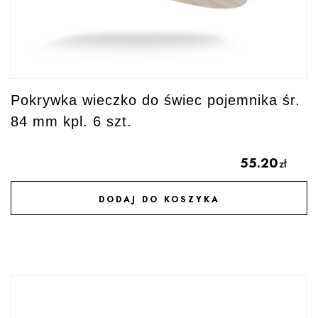
Pokrywka wieczko do świec pojemnika śr.
84 mm kpl. 6 szt.
55.20
zł
DODAJ DO KOSZYKA
DODAJ DO ULUBIONYCH