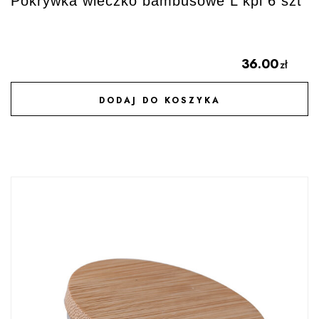
Pokrywka wieczko bambusowe L kpl 6 szt
36.00
zł
DODAJ DO KOSZYKA
DODAJ DO ULUBIONYCH