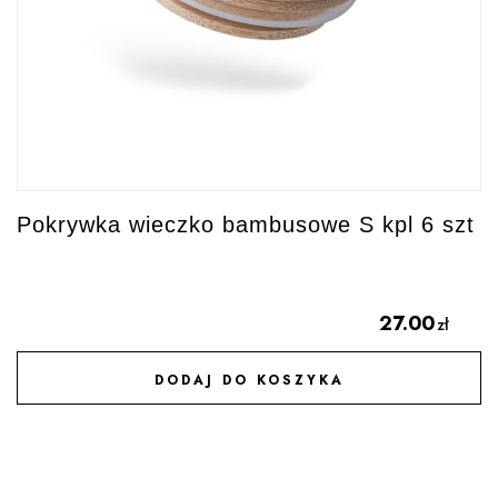
Pokrywka wieczko bambusowe S kpl 6 szt
27.00
zł
DODAJ DO KOSZYKA
DODAJ DO ULUBIONYCH