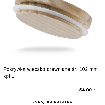
Pokrywka wieczko drewniane śr. 102 mm
kpl 6
54.00
zł
DODAJ DO KOSZYKA
DODAJ DO ULUBIONYCH