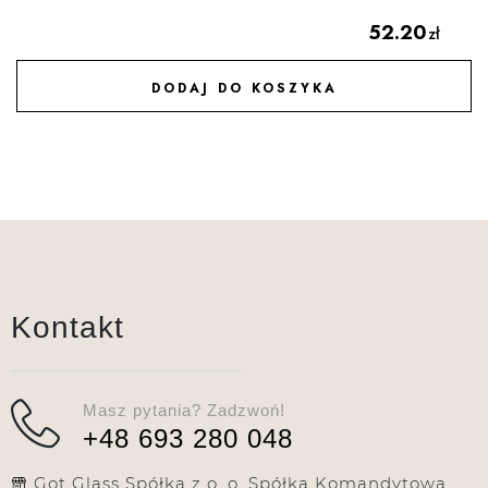
52.20
zł
DODAJ DO KOSZYKA
DODAJ DO ULUBIONYCH
Kontakt
Masz pytania? Zadzwoń!
+48 693 280 048
Got Glass Spółka z o. o. Spółka Komandytowa