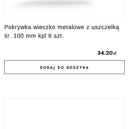
Pokrywka wieczko metalowe z uszczelką
śr. 100 mm kpl 6 szt.
34.20
zł
DODAJ DO KOSZYKA
DODAJ DO ULUBIONYCH