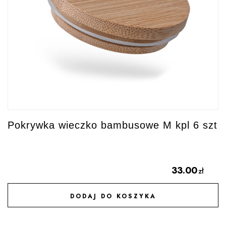
Pokrywka wieczko bambusowe M kpl 6 szt
33.00
zł
DODAJ DO KOSZYKA
DODAJ DO ULUBIONYCH