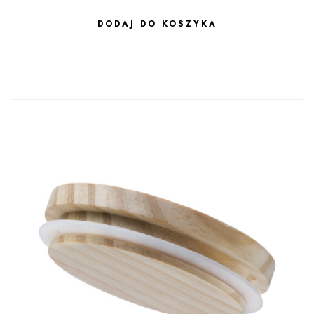
DODAJ DO KOSZYKA
DODAJ DO ULUBIONYCH