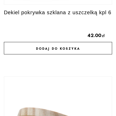
Dekiel pokrywka szklana z uszczelką kpl 6
42.00
zł
DODAJ DO KOSZYKA
DODAJ DO ULUBIONYCH