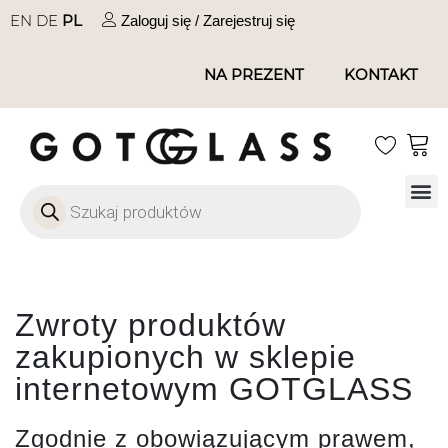
EN
DE
PL
Zaloguj się / Zarejestruj się
NA PREZENT
KONTAKT
Szkło
Szkł
Szkło do 
Ofert
Zwroty produktów
zakupionych w sklepie
internetowym GOTGLASS
Zgodnie z obowiązującym prawem,