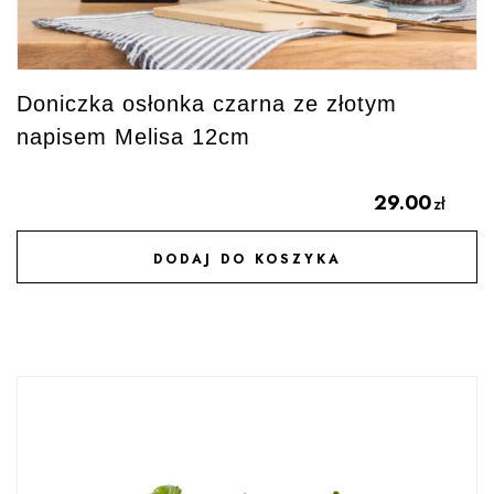
Doniczka osłonka czarna ze złotym
napisem Melisa 12cm
29.00
zł
DODAJ DO KOSZYKA
DODAJ DO ULUBIONYCH