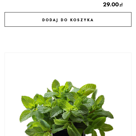
29.00
zł
DODAJ DO KOSZYKA
DODAJ DO ULUBIONYCH