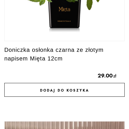
Doniczka osłonka czarna ze złotym
napisem Mięta 12cm
29.00
zł
DODAJ DO KOSZYKA
DODAJ DO ULUBIONYCH