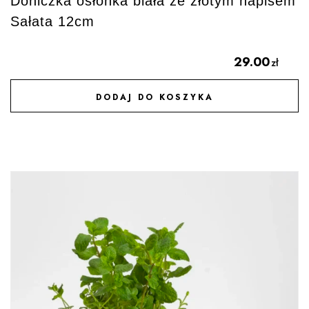
Doniczka osłonka biała ze złotym napisem
Sałata 12cm
29.00
zł
DODAJ DO KOSZYKA
DODAJ DO ULUBIONYCH