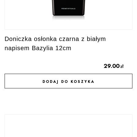
Doniczka osłonka czarna z białym
napisem Bazylia 12cm
29.00
zł
DODAJ DO KOSZYKA
DODAJ DO ULUBIONYCH