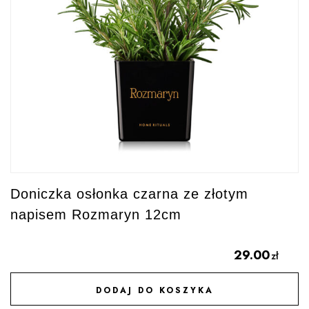
Doniczka osłonka czarna ze złotym
napisem Rozmaryn 12cm
29.00
zł
DODAJ DO KOSZYKA
DODAJ DO ULUBIONYCH