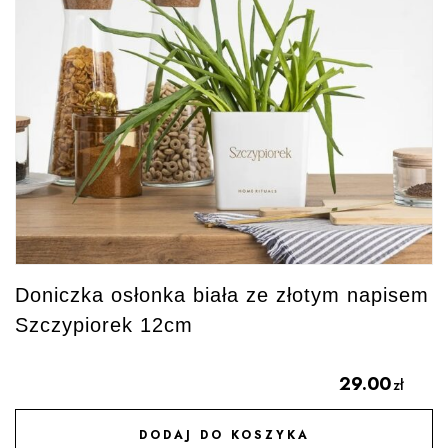
Doniczka osłonka biała ze złotym napisem
Szczypiorek 12cm
29.00
zł
DODAJ DO KOSZYKA
DODAJ DO ULUBIONYCH