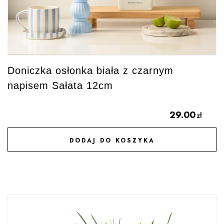
Doniczka osłonka biała z czarnym
napisem Sałata 12cm
29.00
zł
DODAJ DO KOSZYKA
DODAJ DO ULUBIONYCH