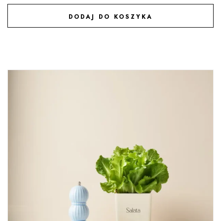
DODAJ DO KOSZYKA
DODAJ DO ULUBIONYCH