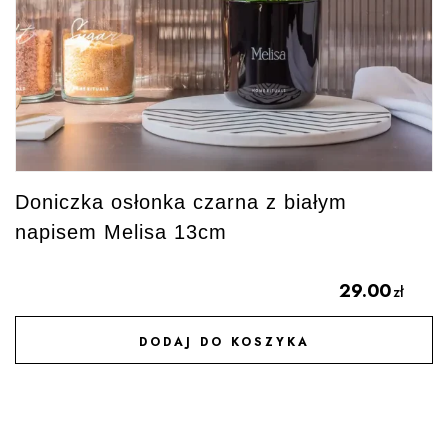
Doniczka osłonka czarna z białym
napisem Melisa 13cm
29.00
zł
DODAJ DO KOSZYKA
DODAJ DO ULUBIONYCH