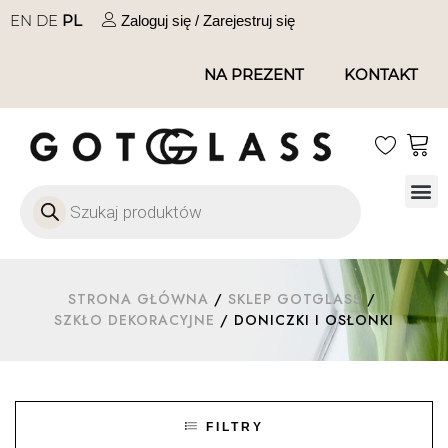
EN
DE
PL
Zaloguj się / Zarejestruj się
NA PREZENT
KONTAKT
Szkło
Szkł
Szkło do 
Ofert
STRONA GŁÓWNA
/
SKLEP GOTGLASS
/
SZKŁO DEKORACYJNE
/ DONICZKI I OSŁONKI
FILTRY