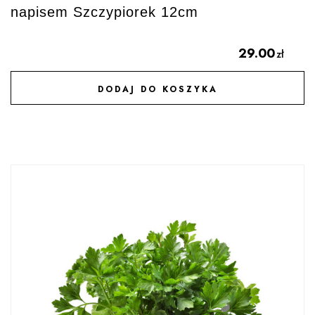
napisem Szczypiorek 12cm
29.00
zł
DODAJ DO KOSZYKA
DODAJ DO ULUBIONYCH