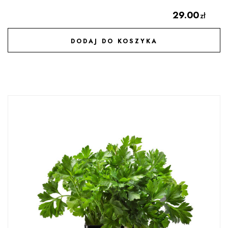
29.00
zł
DODAJ DO KOSZYKA
DODAJ DO ULUBIONYCH