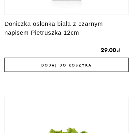
Doniczka osłonka biała z czarnym
napisem Pietruszka 12cm
29.00
zł
DODAJ DO KOSZYKA
DODAJ DO ULUBIONYCH