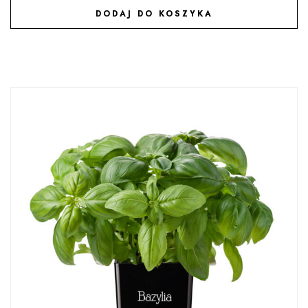
DODAJ DO KOSZYKA
DODAJ DO ULUBIONYCH