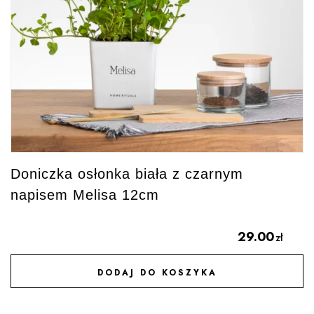
Doniczka osłonka biała z czarnym
napisem Melisa 12cm
29.00
zł
DODAJ DO KOSZYKA
DODAJ DO ULUBIONYCH