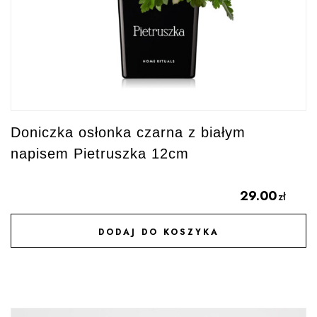
Doniczka osłonka czarna z białym
napisem Pietruszka 12cm
29.00
zł
DODAJ DO KOSZYKA
DODAJ DO ULUBIONYCH