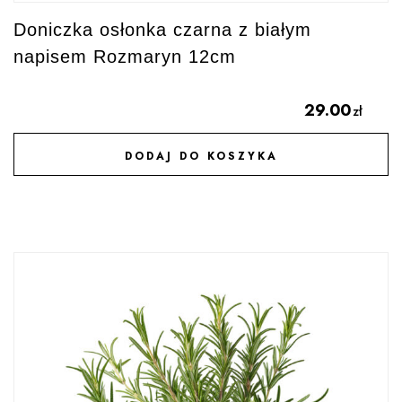
Doniczka osłonka czarna z białym
napisem Rozmaryn 12cm
29.00
zł
DODAJ DO KOSZYKA
DODAJ DO ULUBIONYCH