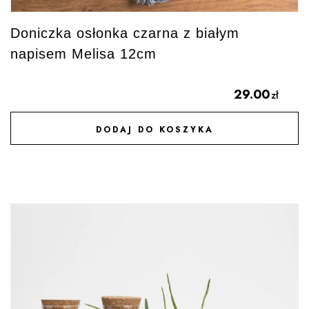
Doniczka osłonka czarna z białym
napisem Melisa 12cm
29.00
zł
DODAJ DO KOSZYKA
DODAJ DO ULUBIONYCH