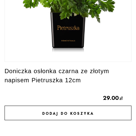
Doniczka osłonka czarna ze złotym
napisem Pietruszka 12cm
29.00
zł
DODAJ DO KOSZYKA
DODAJ DO ULUBIONYCH