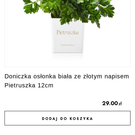
Doniczka osłonka biała ze złotym napisem
Pietruszka 12cm
29.00
zł
DODAJ DO KOSZYKA
DODAJ DO ULUBIONYCH