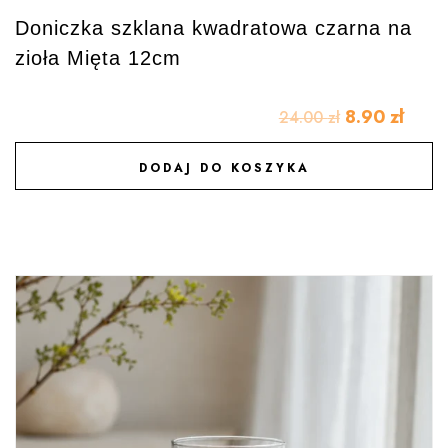
Doniczka szklana kwadratowa czarna na
zioła Mięta 12cm
8.90
zł
24.00
zł
DODAJ DO KOSZYKA
DODAJ DO ULUBIONYCH