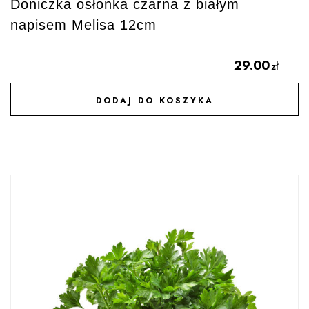
Doniczka osłonka czarna z białym
napisem Melisa 12cm
29.00
zł
DODAJ DO KOSZYKA
DODAJ DO ULUBIONYCH