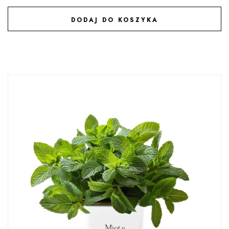
DODAJ DO KOSZYKA
DODAJ DO ULUBIONYCH