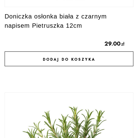
Doniczka osłonka biała z czarnym
napisem Pietruszka 12cm
29.00
zł
DODAJ DO KOSZYKA
DODAJ DO ULUBIONYCH