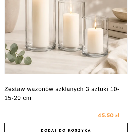
Zestaw wazonów szklanych 3 sztuki 10-
15-20 cm
45.50
zł
DODAJ DO KOSZYKA
DODAJ DO ULUBIONYCH