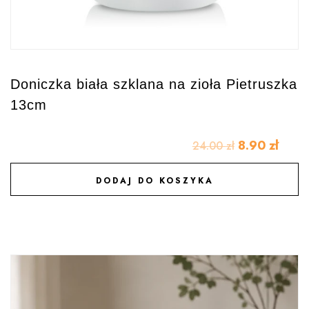
Doniczka biała szklana na zioła Pietruszka
13cm
8.90
zł
24.00
zł
DODAJ DO KOSZYKA
DODAJ DO ULUBIONYCH