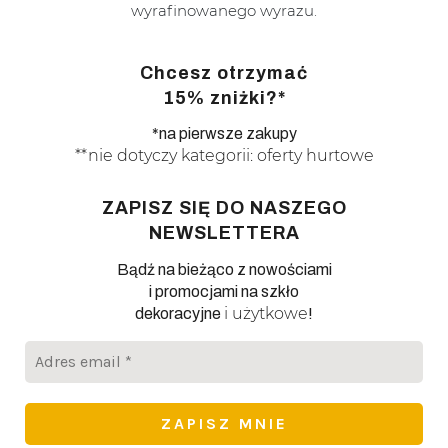
wyrafinowanego wyrazu.
Chcesz otrzymać
15% zniżki?*
*na pierwsze zakupy
**nie dotyczy kategorii: oferty hurtowe
ZAPISZ SIĘ DO NASZEGO
NEWSLETTERA
Bądź na bieżąco z nowościami
i promocjami na szkło
i użytkowe
dekoracyjne
!
Adres
email
*