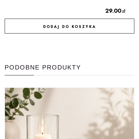
29.00
zł
DODAJ DO KOSZYKA
DODAJ DO ULUBIONYCH
PODOBNE PRODUKTY