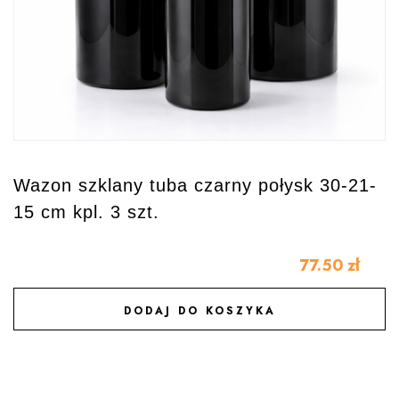
Wazon szklany tuba czarny połysk 30-21-
15 cm kpl. 3 szt.
77.50
zł
DODAJ DO KOSZYKA
DODAJ DO ULUBIONYCH