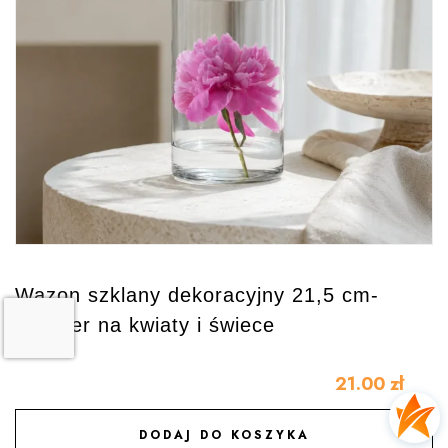
Wazon szklany dekoracyjny 21,5 cm-
cylinder na kwiaty i świece
21.00
zł
DODAJ DO KOSZYKA
DODAJ DO ULUBIONYCH