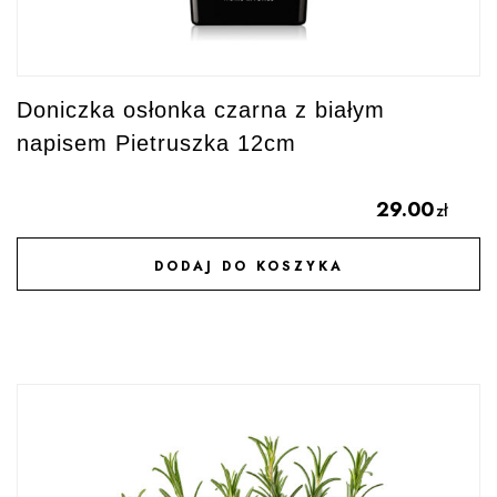
Doniczka osłonka czarna z białym
napisem Pietruszka 12cm
29.00
zł
DODAJ DO KOSZYKA
DODAJ DO ULUBIONYCH