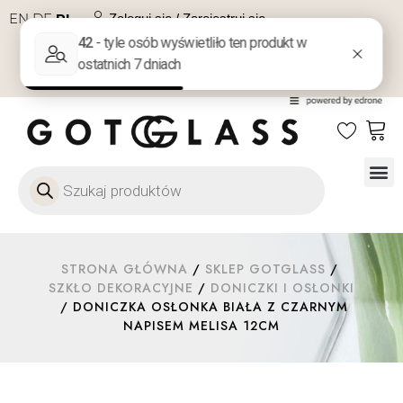
EN
DE
PL
Zaloguj się / Zarejestruj się
NA PREZENT
KONTAKT
Szkło
Szkł
Szkło do 
Ofert
STRONA GŁÓWNA
/
SKLEP GOTGLASS
/
SZKŁO DEKORACYJNE
/
DONICZKI I OSŁONKI
/ DONICZKA OSŁONKA BIAŁA Z CZARNYM
NAPISEM MELISA 12CM