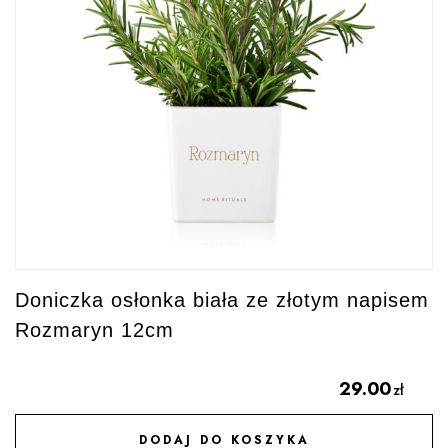
Doniczka osłonka biała ze złotym napisem
Rozmaryn 12cm
29.00
zł
DODAJ DO KOSZYKA
DODAJ DO ULUBIONYCH