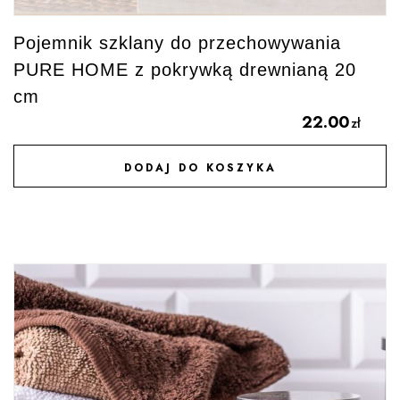
Pojemnik szklany do przechowywania
PURE HOME z pokrywką drewnianą 20
cm
22.00
zł
DODAJ DO KOSZYKA
DODAJ DO ULUBIONYCH