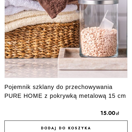
Pojemnik szklany do przechowywania
PURE HOME z pokrywką metalową 15 cm
15.00
zł
DODAJ DO KOSZYKA
DODAJ DO ULUBIONYCH