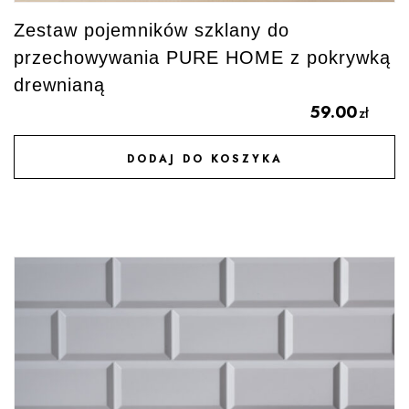
Zestaw pojemników szklany do
przechowywania PURE HOME z pokrywką
drewnianą
59.00
zł
DODAJ DO KOSZYKA
DODAJ DO ULUBIONYCH