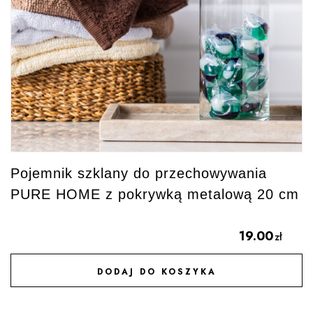
Pojemnik szklany do przechowywania
PURE HOME z pokrywką metalową 20 cm
19.00
zł
DODAJ DO KOSZYKA
DODAJ DO ULUBIONYCH