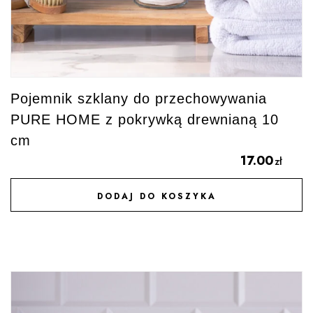
Pojemnik szklany do przechowywania
PURE HOME z pokrywką drewnianą 10
cm
17.00
zł
DODAJ DO KOSZYKA
DODAJ DO ULUBIONYCH