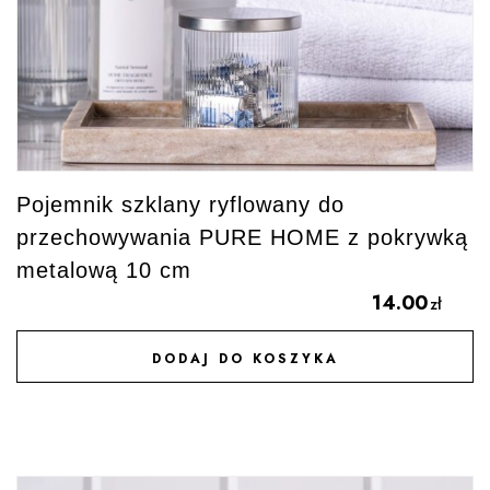
Pojemnik szklany ryflowany do
przechowywania PURE HOME z pokrywką
metalową 10 cm
14.00
zł
DODAJ DO KOSZYKA
DODAJ DO ULUBIONYCH