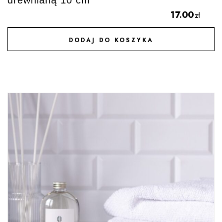
drewnianą 10 cm
17.00
zł
DODAJ DO KOSZYKA
DODAJ DO ULUBIONYCH