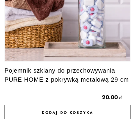
Pojemnik szklany do przechowywania
PURE HOME z pokrywką metalową 29 cm
20.00
zł
DODAJ DO KOSZYKA
DODAJ DO ULUBIONYCH