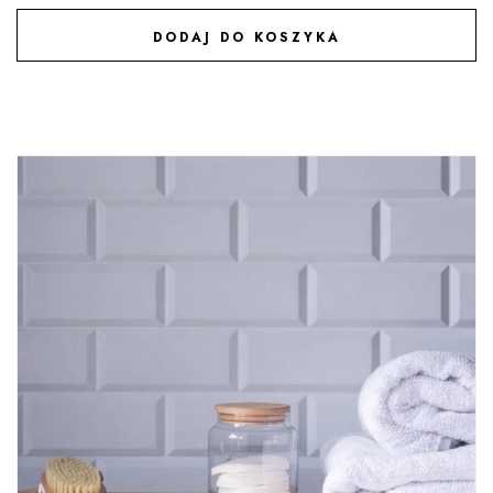
DODAJ DO KOSZYKA
DODAJ DO ULUBIONYCH