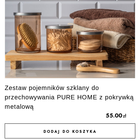
Zestaw pojemników szklany do
przechowywania PURE HOME z pokrywką
metalową
55.00
zł
DODAJ DO KOSZYKA
DODAJ DO ULUBIONYCH