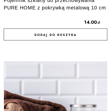
Pojemnik szklany do przechowywania
PURE HOME z pokrywką metalową 10 cm
14.00
zł
DODAJ DO KOSZYKA
DODAJ DO ULUBIONYCH