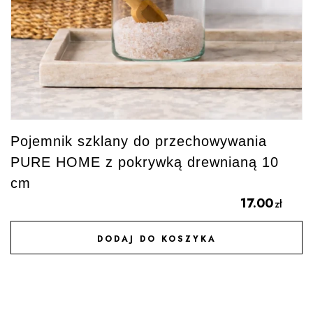
Pojemnik szklany do przechowywania
PURE HOME z pokrywką drewnianą 10
cm
17.00
zł
DODAJ DO KOSZYKA
DODAJ DO ULUBIONYCH