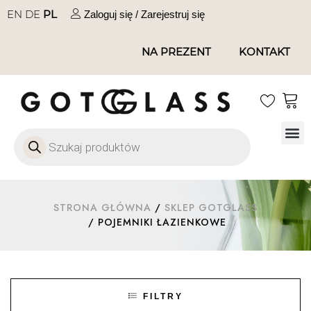
EN
DE
PL
Zaloguj się / Zarejestruj się
NA PREZENT
KONTAKT
Szkło
Szkł
Szkło do 
Ofert
STRONA GŁÓWNA
/
SKLEP GOTGLASS
/ POJEMNIKI ŁAZIENKOWE
FILTRY