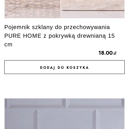
Pojemnik szklany do przechowywania
PURE HOME z pokrywką drewnianą 15
cm
18.00
zł
DODAJ DO KOSZYKA
DODAJ DO ULUBIONYCH