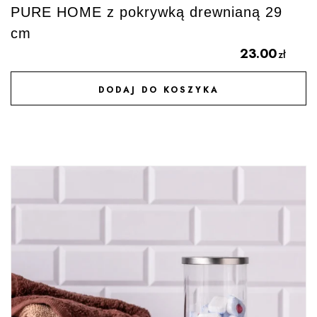
PURE HOME z pokrywką drewnianą 29
cm
23.00
zł
DODAJ DO KOSZYKA
DODAJ DO ULUBIONYCH