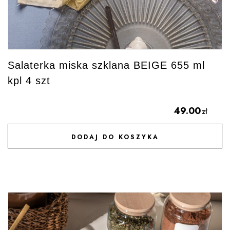
Salaterka miska szklana BEIGE 655 ml
kpl 4 szt
49.00
zł
DODAJ DO KOSZYKA
DODAJ DO ULUBIONYCH