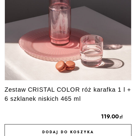
Zestaw CRISTAL COLOR róż karafka 1 l +
6 szklanek niskich 465 ml
119.00
zł
DODAJ DO KOSZYKA
DODAJ DO ULUBIONYCH