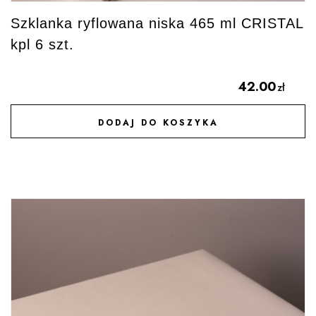
Szklanka ryflowana niska 465 ml CRISTAL
kpl 6 szt.
42.00
zł
DODAJ DO KOSZYKA
DODAJ DO ULUBIONYCH