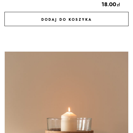
18.00
zł
DODAJ DO KOSZYKA
DODAJ DO ULUBIONYCH