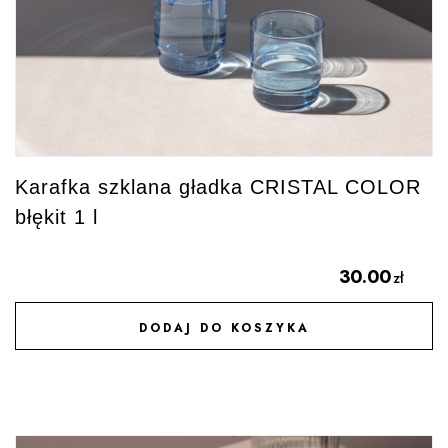
Karafka szklana gładka CRISTAL COLOR
błękit 1 l
30.00
zł
DODAJ DO KOSZYKA
DODAJ DO ULUBIONYCH