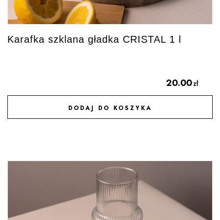
Karafka szklana gładka CRISTAL 1 l
20.00
zł
DODAJ DO KOSZYKA
DODAJ DO ULUBIONYCH