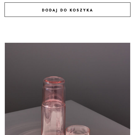
DODAJ DO KOSZYKA
DODAJ DO ULUBIONYCH