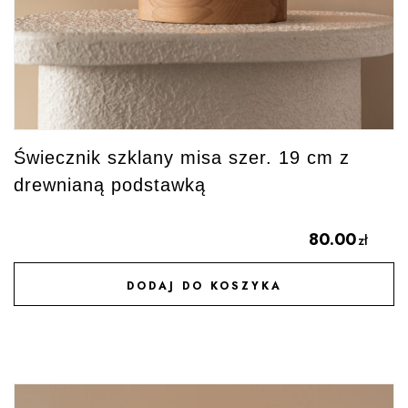
Świecznik szklany misa szer. 19 cm z
drewnianą podstawką
80.00
zł
DODAJ DO KOSZYKA
DODAJ DO ULUBIONYCH