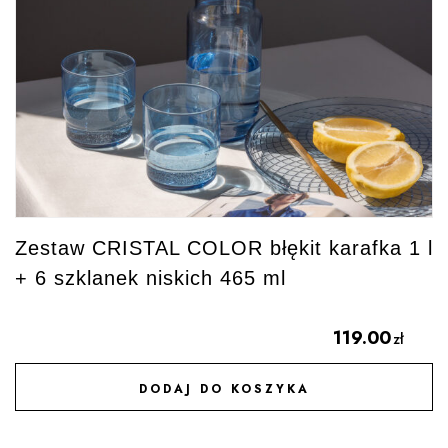
Zestaw CRISTAL COLOR błękit karafka 1 l
+ 6 szklanek niskich 465 ml
119.00
zł
DODAJ DO KOSZYKA
DODAJ DO ULUBIONYCH