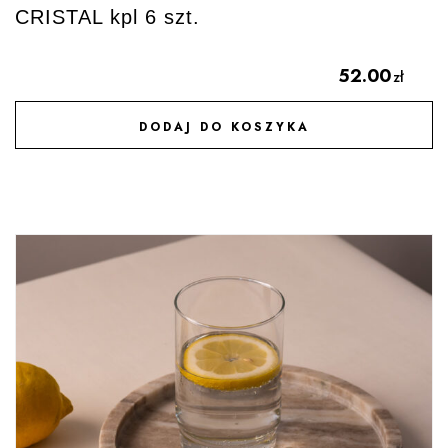
CRISTAL kpl 6 szt.
52.00
zł
DODAJ DO KOSZYKA
DODAJ DO ULUBIONYCH