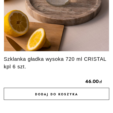
Szklanka gładka wysoka 720 ml CRISTAL
kpl 6 szt.
46.00
zł
DODAJ DO KOSZYKA
DODAJ DO ULUBIONYCH