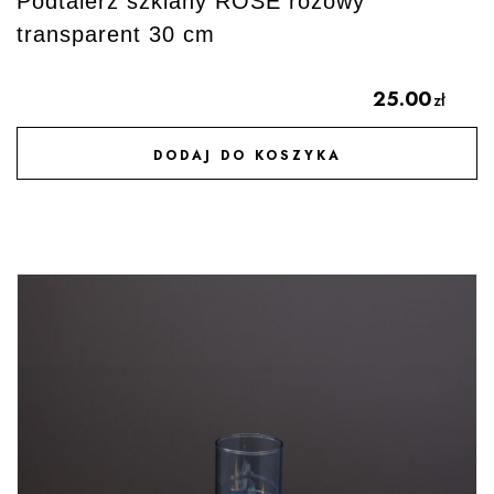
Podtalerz szklany ROSE różowy
transparent 30 cm
25.00
zł
DODAJ DO KOSZYKA
DODAJ DO ULUBIONYCH