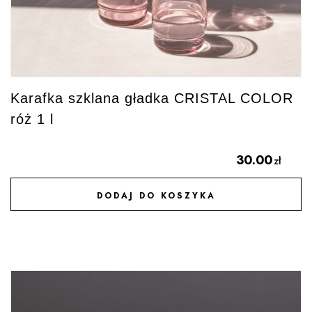
Karafka szklana gładka CRISTAL COLOR
róż 1 l
30.00
zł
DODAJ DO KOSZYKA
DODAJ DO ULUBIONYCH