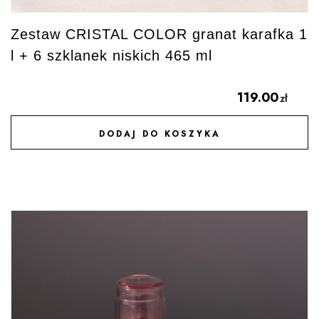
Zestaw CRISTAL COLOR granat karafka 1
l + 6 szklanek niskich 465 ml
119.00
zł
DODAJ DO KOSZYKA
DODAJ DO ULUBIONYCH