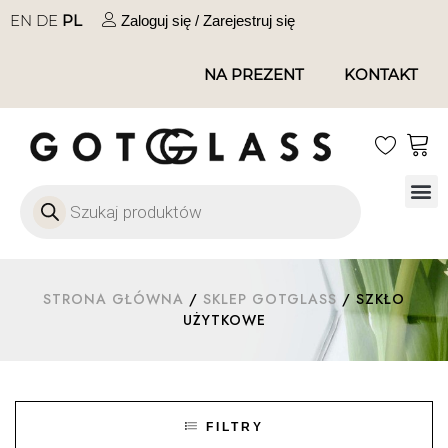
EN
DE
PL
Zaloguj się / Zarejestruj się
NA PREZENT
KONTAKT
Szkło
Szkł
Szkło do 
Ofert
STRONA GŁÓWNA
/
SKLEP GOTGLASS
/ SZKŁO
UŻYTKOWE
FILTRY