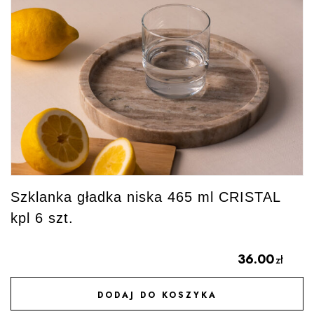
Szklanka gładka niska 465 ml CRISTAL
kpl 6 szt.
36.00
zł
DODAJ DO KOSZYKA
DODAJ DO ULUBIONYCH