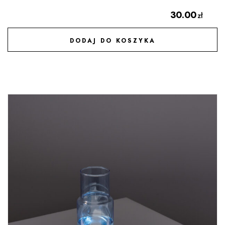
30.00
zł
DODAJ DO KOSZYKA
DODAJ DO ULUBIONYCH