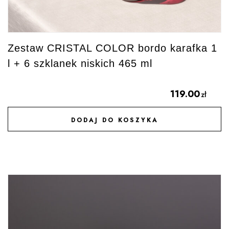
Zestaw CRISTAL COLOR bordo karafka 1
l + 6 szklanek niskich 465 ml
119.00
zł
DODAJ DO KOSZYKA
DODAJ DO ULUBIONYCH