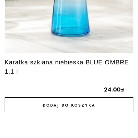
Karafka szklana niebieska BLUE OMBRE
1,1 l
24.00
zł
DODAJ DO KOSZYKA
DODAJ DO ULUBIONYCH