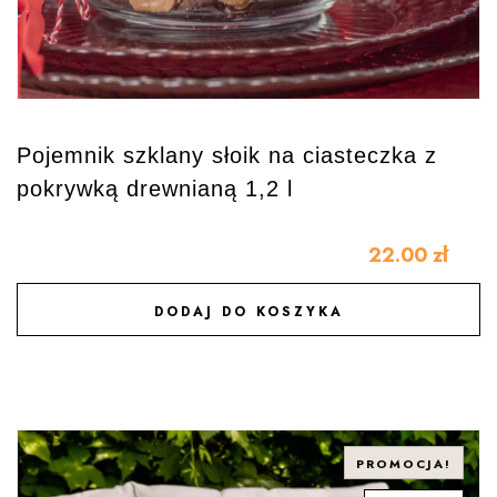
Pojemnik szklany słoik na ciasteczka z
pokrywką drewnianą 1,2 l
22.00
zł
DODAJ DO KOSZYKA
DODAJ DO ULUBIONYCH
PROMOCJA!