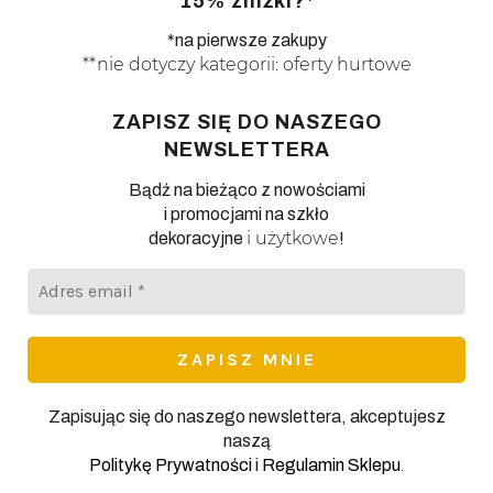
15% zniżki?*
*na pierwsze zakupy
**nie dotyczy kategorii: oferty hurtowe
ZAPISZ SIĘ DO NASZEGO
NEWSLETTERA
Bądź na bieżąco z nowościami
i promocjami na szkło
i użytkowe
dekoracyjne
!
Adres
email
*
Zapisując się do naszego newslettera, akceptujesz
naszą
.
Politykę Prywatności
i
Regulamin Sklepu