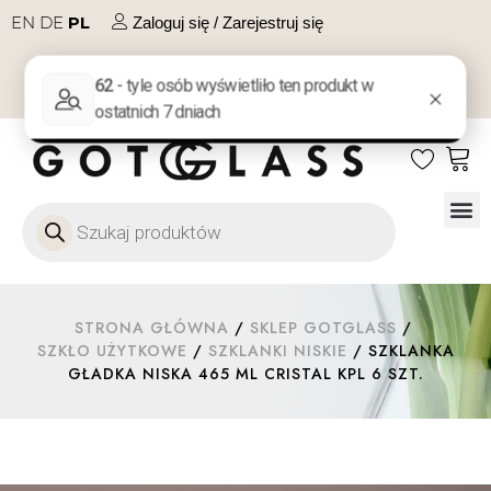
EN
DE
PL
Zaloguj się / Zarejestruj się
NA PREZENT
KONTAKT
Szkło
Szkł
Szkło do 
Ofert
STRONA GŁÓWNA
/
SKLEP GOTGLASS
/
SZKŁO UŻYTKOWE
/
SZKLANKI NISKIE
/ SZKLANKA
GŁADKA NISKA 465 ML CRISTAL KPL 6 SZT.