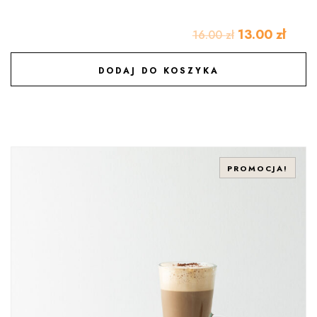
13.00
zł
16.00
zł
DODAJ DO KOSZYKA
DODAJ DO ULUBIONYCH
PROMOCJA!