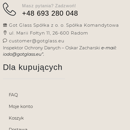
Masz pytania? Zadzwoń!
+48 693 280 048
Got Glass Spółka z o. o. Spółka Komandytowa
ul. Marii Fołtyn 11, 26-600 Radom
customer@gotglass.eu
Inspektor Ochrony Danych – Oskar Zacharski
e-mail:
iodo@gotglass.eu”.
Dla kupujących
FAQ
Moje konto
Koszyk
Dostawa