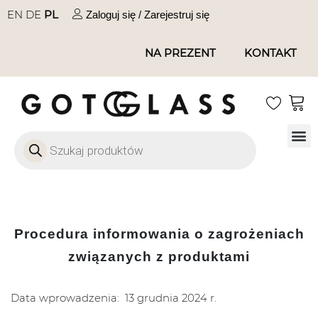
EN
DE
PL
Zaloguj się / Zarejestruj się
NA PREZENT
KONTAKT
Szkło
Szkł
Szkło do 
Ofert
Procedura informowania o zagrożeniach
związanych z produktami
Data wprowadzenia: 13 grudnia 2024 r.