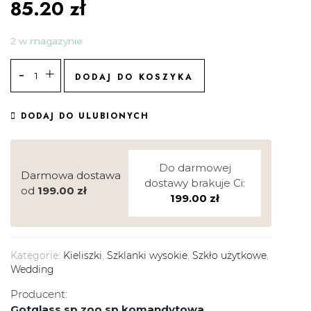
85.20
zł
2 w magazynie
DODAJ DO KOSZYKA
DODAJ DO ULUBIONYCH
Do darmowej
Darmowa dostawa
dostawy brakuje Ci:
od
199.00
zł
199.00
zł
Kategorie:
Kieliszki
,
Szklanki wysokie
,
Szkło użytkowe
,
Wedding
Producent:
Gotglass sp zoo sp komandytowa