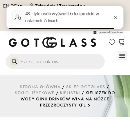
EN
DE
PL
Zaloguj się / Zarejestruj się
NA PREZENT
KONTAKT
Szkło
Szkł
Szkło do 
Ofert
STRONA GŁÓWNA
/
SKLEP GOTGLASS
/
SZKŁO UŻYTKOWE
/
KIELISZKI
/ KIELISZEK DO
WODY GINU DRINKÓW WINA NA NÓŻCE
PRZEZROCZYSTY KPL 6