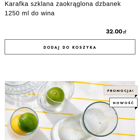
Karafka szklana zaokrąglona dzbanek
1250 ml do wina
32.00
zł
DODAJ DO KOSZYKA
DODAJ DO ULUBIONYCH
PROMOCJA!
NOWOŚĆ