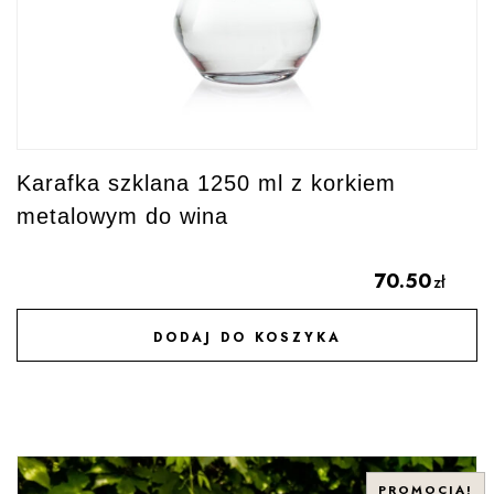
Karafka szklana 1250 ml z korkiem
metalowym do wina
70.50
zł
DODAJ DO KOSZYKA
DODAJ DO ULUBIONYCH
PROMOCJA!