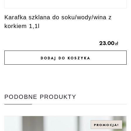
Karafka szklana do soku/wody/wina z
korkiem 1,1l
23.00
zł
DODAJ DO KOSZYKA
DODAJ DO ULUBIONYCH
PODOBNE PRODUKTY
PROMOCJA!