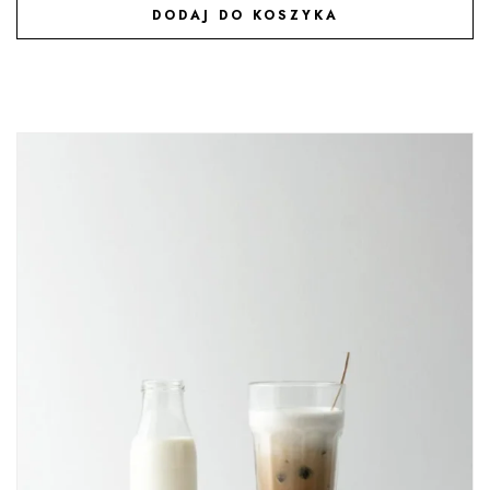
DODAJ DO KOSZYKA
DODAJ DO ULUBIONYCH