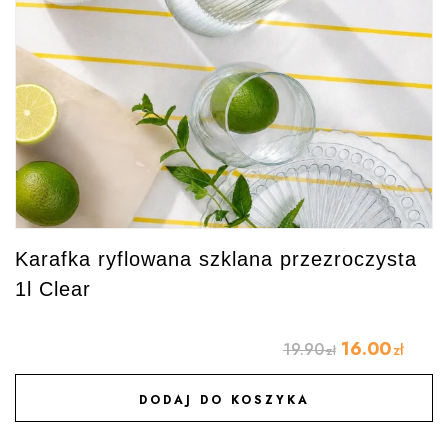
Karafka ryflowana szklana przezroczysta
1l Clear
16.00
19.90
zł
zł
DODAJ DO KOSZYKA
DODAJ DO ULUBIONYCH