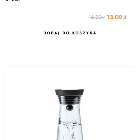
13.00
16.00
zł
zł
DODAJ DO KOSZYKA
DODAJ DO ULUBIONYCH