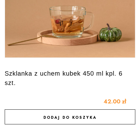
Szklanka z uchem kubek 450 ml kpl. 6
szt.
42.00
zł
DODAJ DO KOSZYKA
DODAJ DO ULUBIONYCH