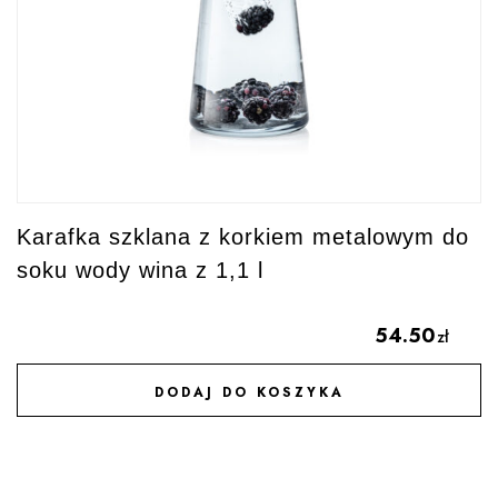
Karafka szklana z korkiem metalowym do
soku wody wina z 1,1 l
54.50
zł
DODAJ DO KOSZYKA
DODAJ DO ULUBIONYCH