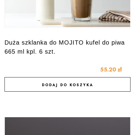
Duża szklanka do MOJITO kufel do piwa
665 ml kpl. 6 szt.
55.20
zł
DODAJ DO KOSZYKA
DODAJ DO ULUBIONYCH