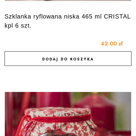
Szklanka ryflowana niska 465 ml CRISTAL
kpl 6 szt.
42.00
zł
DODAJ DO KOSZYKA
DODAJ DO ULUBIONYCH