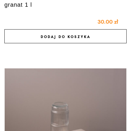
granat 1 l
30.00
zł
DODAJ DO KOSZYKA
DODAJ DO ULUBIONYCH