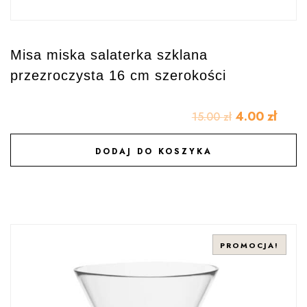
Misa miska salaterka szklana
przezroczysta 16 cm szerokości
4.00
zł
15.00
zł
DODAJ DO KOSZYKA
DODAJ DO ULUBIONYCH
PROMOCJA!