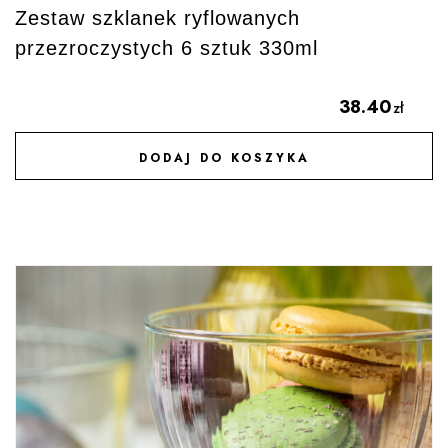
Zestaw szklanek ryflowanych
przezroczystych 6 sztuk 330ml
38.40
zł
DODAJ DO KOSZYKA
DODAJ DO ULUBIONYCH