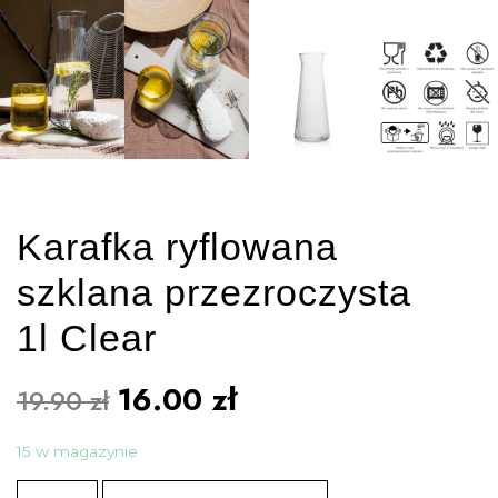
Karafka ryflowana
szklana przezroczysta
1l Clear
16.00
zł
19.90
zł
15 w magazynie