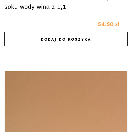
soku wody wina z 1,1 l
54.50
zł
DODAJ DO KOSZYKA
DODAJ DO ULUBIONYCH