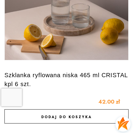
Szklanka ryflowana niska 465 ml CRISTAL
kpl 6 szt.
42.00
zł
DODAJ DO KOSZYKA
DODAJ DO ULUBIONYCH