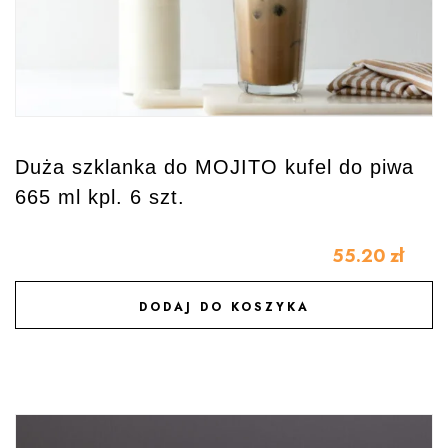
Duża szklanka do MOJITO kufel do piwa
665 ml kpl. 6 szt.
55.20
zł
DODAJ DO KOSZYKA
DODAJ DO ULUBIONYCH