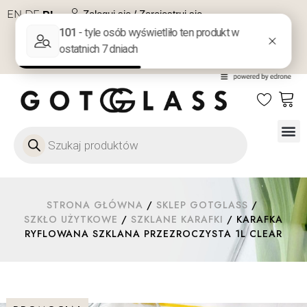
EN
DE
PL
Zaloguj się / Zarejestruj się
NA PREZENT
KONTAKT
Szkło
Szkł
Szkło do 
Ofert
STRONA GŁÓWNA
/
SKLEP GOTGLASS
/
SZKŁO UŻYTKOWE
/
SZKLANE KARAFKI
/ KARAFKA
RYFLOWANA SZKLANA PRZEZROCZYSTA 1L CLEAR