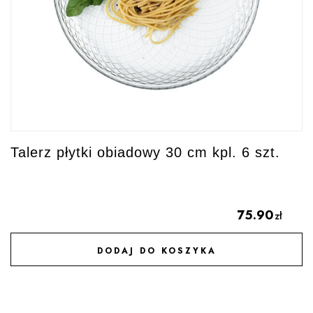
Talerz płytki obiadowy 30 cm kpl. 6 szt.
75.90
zł
DODAJ DO KOSZYKA
DODAJ DO ULUBIONYCH