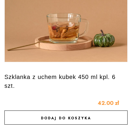
Szklanka z uchem kubek 450 ml kpl. 6
szt.
42.00
zł
DODAJ DO KOSZYKA
DODAJ DO ULUBIONYCH