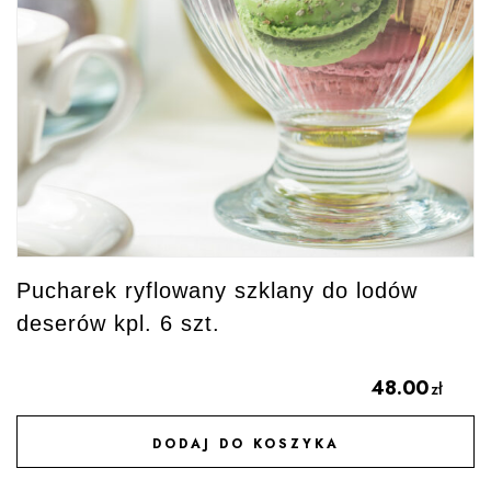
Pucharek ryflowany szklany do lodów
deserów kpl. 6 szt.
48.00
zł
DODAJ DO KOSZYKA
DODAJ DO ULUBIONYCH