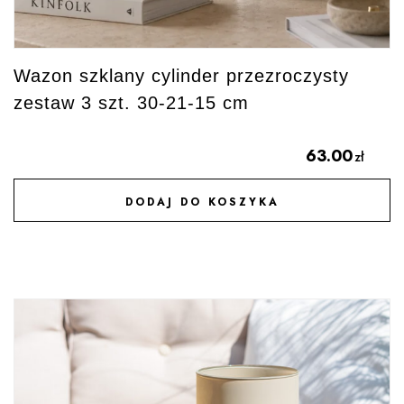
Wazon szklany cylinder przezroczysty
zestaw 3 szt. 30-21-15 cm
63.00
zł
DODAJ DO KOSZYKA
DODAJ DO ULUBIONYCH