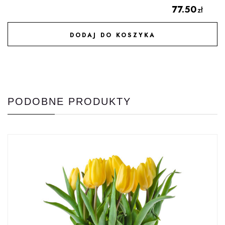
77.50
zł
DODAJ DO KOSZYKA
DODAJ DO ULUBIONYCH
PODOBNE PRODUKTY