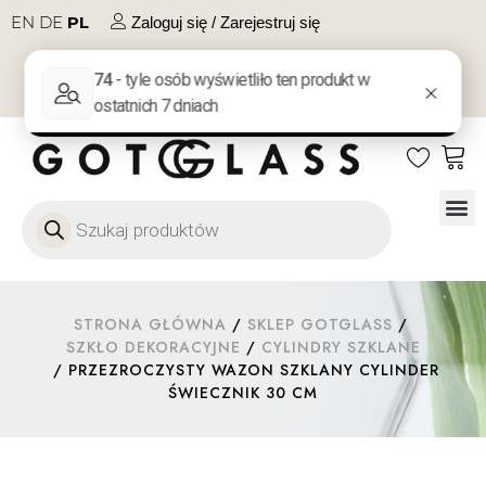
EN
DE
PL
Zaloguj się / Zarejestruj się
NA PREZENT
KONTAKT
Szkło
Szkł
Szkło do 
Ofert
STRONA GŁÓWNA
/
SKLEP GOTGLASS
/
SZKŁO DEKORACYJNE
/
CYLINDRY SZKLANE
/ PRZEZROCZYSTY WAZON SZKLANY CYLINDER
ŚWIECZNIK 30 CM