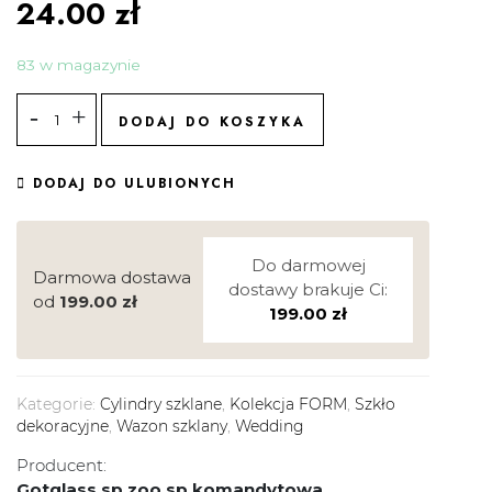
24.00
zł
83 w magazynie
DODAJ DO KOSZYKA
DODAJ DO ULUBIONYCH
Do darmowej
Darmowa dostawa
dostawy brakuje Ci:
od
199.00
zł
199.00
zł
Kategorie:
Cylindry szklane
,
Kolekcja FORM
,
Szkło
dekoracyjne
,
Wazon szklany
,
Wedding
Producent:
Gotglass sp zoo sp komandytowa