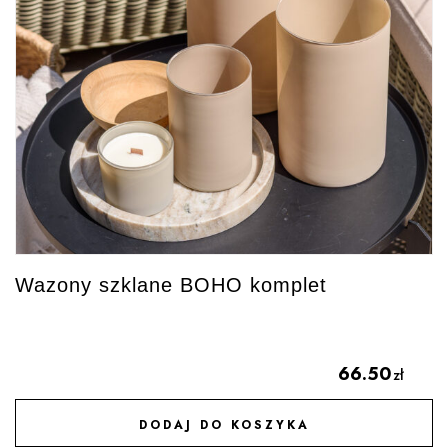
Wazony szklane BOHO komplet
66.50
zł
DODAJ DO KOSZYKA
DODAJ DO ULUBIONYCH