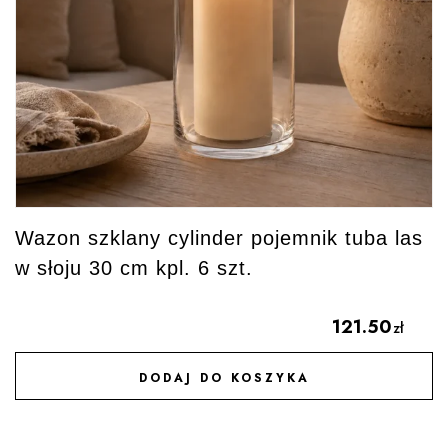
Wazon szklany cylinder pojemnik tuba las
w słoju 30 cm kpl. 6 szt.
121.50
zł
DODAJ DO KOSZYKA
DODAJ DO ULUBIONYCH