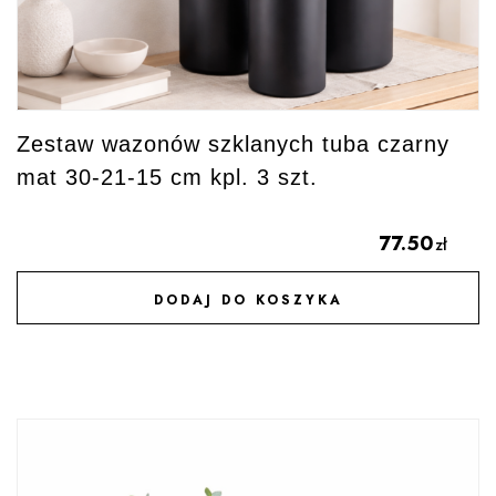
Zestaw wazonów szklanych tuba czarny
mat 30-21-15 cm kpl. 3 szt.
77.50
zł
DODAJ DO KOSZYKA
DODAJ DO ULUBIONYCH