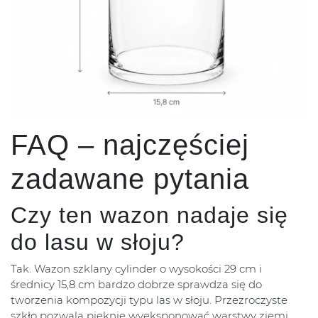
FAQ – najczęściej
zadawane pytania
Czy ten wazon nadaje się
do lasu w słoju?
Tak. Wazon szklany cylinder o wysokości 29 cm i
średnicy 15,8 cm bardzo dobrze sprawdza się do
tworzenia kompozycji typu las w słoju. Przezroczyste
szkło pozwala pięknie wyeksponować warstwy ziemi,