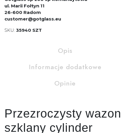
ul. Marii Fołtyn 11
26-600 Radom
customer@gotglass.eu
SKU:
35940 SZT
Opis
Informacje dodatkowe
Opinie
Przezroczysty wazon
szklany cylinder