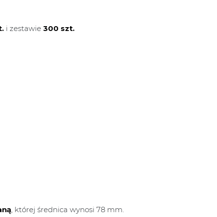
t.
i zestawie
300 szt.
aną
, której średnica wynosi 78 mm.