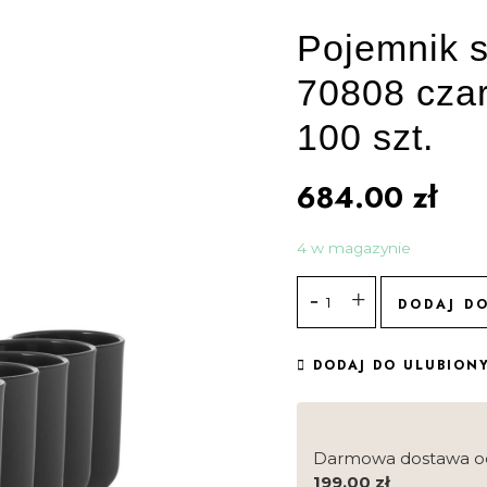
Pojemnik s
70808 cza
100 szt.
684.00
zł
4 w magazynie
DODAJ D
DODAJ DO ULUBION
Darmowa dostawa o
199.00
zł