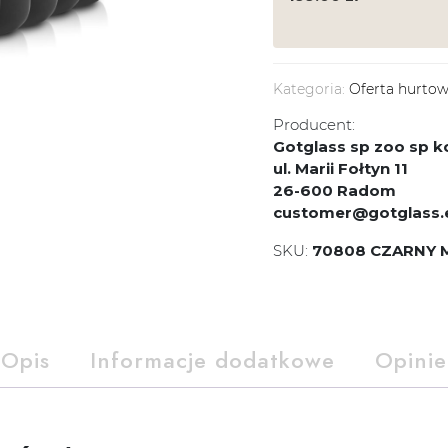
Kategoria:
Oferta hurto
Producent:
Gotglass sp zoo sp
ul. Marii Fołtyn 11
26-600 Radom
customer@gotglass.
SKU:
70808 CZARNY M
Opis
Informacje dodatkowe
Opinie