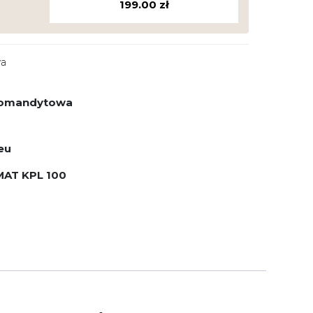
199.00
zł
wa
 komandytowa
eu
AT KPL 100