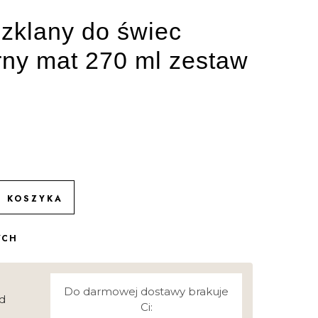
zklany do świec
rny mat 270 ml zestaw
O KOSZYKA
YCH
Do darmowej dostawy brakuje
d
Ci: