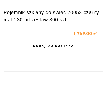
Pojemnik szklany do świec 70053 czarny
mat 230 ml zestaw 300 szt.
1,769.00
zł
DODAJ DO KOSZYKA
DODAJ DO ULUBIONYCH