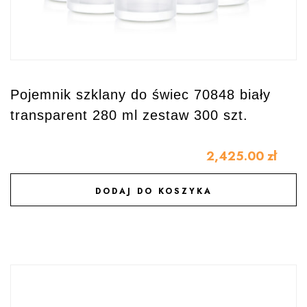
Pojemnik szklany do świec 70848 biały
transparent 280 ml zestaw 300 szt.
2,425.00
zł
DODAJ DO KOSZYKA
DODAJ DO ULUBIONYCH