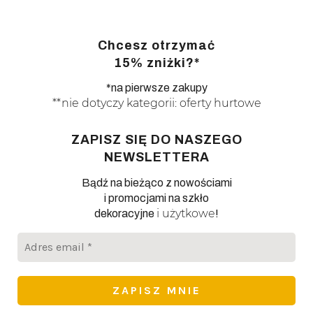
Chcesz otrzymać
15% zniżki?*
*na pierwsze zakupy
**nie dotyczy kategorii: oferty hurtowe
ZAPISZ SIĘ DO NASZEGO
NEWSLETTERA
Bądź na bieżąco z nowościami
i promocjami na szkło
i użytkowe
dekoracyjne
!
Adres
email
*