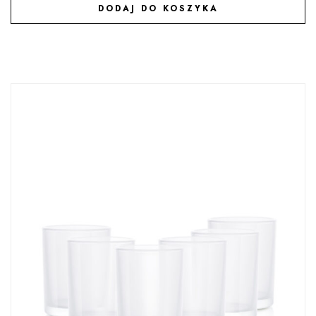
DODAJ DO KOSZYKA
DODAJ DO ULUBIONYCH