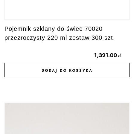
Pojemnik szklany do świec 70020
przezroczysty 220 ml zestaw 300 szt.
1,321.00
zł
DODAJ DO KOSZYKA
DODAJ DO ULUBIONYCH