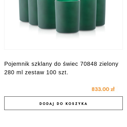
Pojemnik szklany do świec 70848 zielony
280 ml zestaw 100 szt.
833.00
zł
DODAJ DO KOSZYKA
DODAJ DO ULUBIONYCH