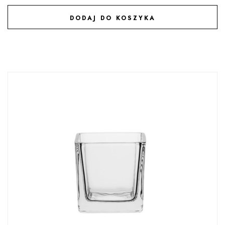
DODAJ DO KOSZYKA
DODAJ DO ULUBIONYCH