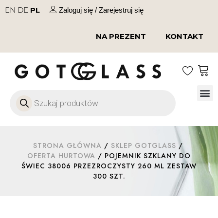
EN
DE
PL
Zaloguj się / Zarejestruj się
NA PREZENT
KONTAKT
Szkło
Szkł
Szkło do 
Ofert
STRONA GŁÓWNA
/
SKLEP GOTGLASS
/
OFERTA HURTOWA
/ POJEMNIK SZKLANY DO
ŚWIEC 38006 PRZEZROCZYSTY 260 ML ZESTAW
300 SZT.