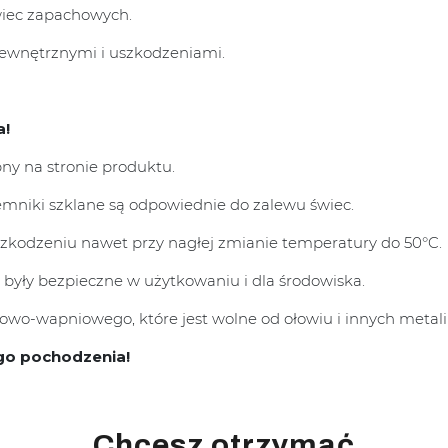
wiec zapachowych.
zewnętrznymi i uszkodzeniami.
a!
pny na stronie produktu.
mniki szklane są odpowiednie do zalewu świec.
uszkodzeniu nawet przy nagłej zmianie temperatury do 50°C.
 były bezpieczne w użytkowaniu i dla środowiska.
wo-wapniowego, które jest wolne od ołowiu i innych metali 
go pochodzenia!
Chcesz otrzymać