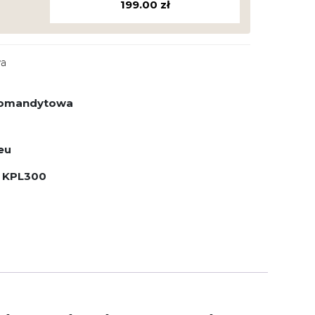
199.00
zł
wa
 komandytowa
eu
Ł KPL300