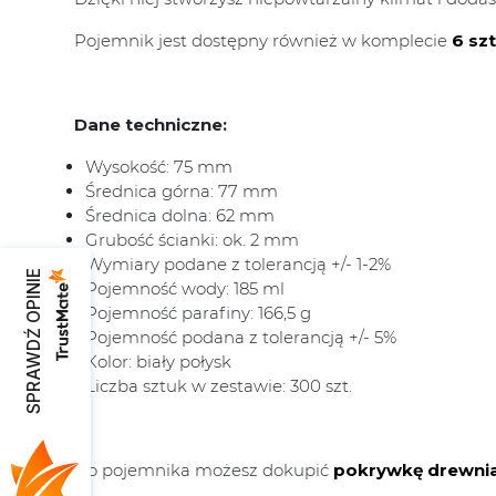
Pojemnik jest dostępny również w komplecie
6 szt
Dane techniczne:
Wysokość: 75 mm
Średnica górna: 77 mm
Średnica dolna: 62 mm
Grubość ścianki: ok. 2 mm
Wymiary podane z tolerancją +/- 1-2%
SPRAWDŹ OPINIE
Pojemność wody: 185 ml
Pojemność parafiny: 166,5 g
Pojemność podana z tolerancją +/- 5%
Kolor: biały połysk
Liczba sztuk w zestawie: 300 szt.
Do pojemnika możesz dokupić
pokrywkę drewni