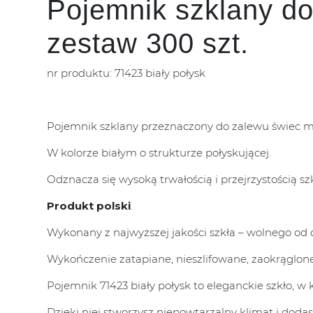
Pojemnik szklany do
zestaw 300 szt.
nr produktu: 71423 biały połysk
Pojemnik szklany przeznaczony do zalewu świec m
W kolorze białym o strukturze połyskującej.
Odznacza się wysoką trwałością i przejrzystością szk
Produkt polski
.
Wykonany z najwyższej jakości szkła – wolnego od o
Wykończenie zatapiane, nieszlifowane, zaokrąglone
Pojemnik 71423 biały połysk to eleganckie szkło, w
Dzięki niej stworzysz niepowtarzalny klimat i dod