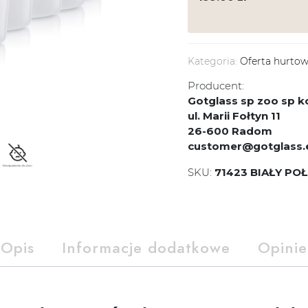
Kategoria:
Oferta hurto
Producent:
Gotglass sp zoo sp
ul. Marii Fołtyn 11
26-600 Radom
customer@gotglass.
SKU:
71423 BIAŁY PO
Opis
Informacje dodatkowe
Opinie