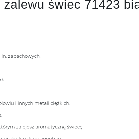
 zalewu świec 71423 bia
.in. zapachowych.
ła.
łowiu i innych metali ciężkich.
.
 którym zalejesz aromatyczną świecę.
asz uroku każdemu wnętrzu.