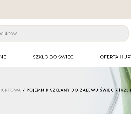
JNE
SZKŁO DO ŚWIEC
OFERTA HU
 HURTOWA
/ POJEMNIK SZKLANY DO ZALEWU ŚWIEC 71423 B