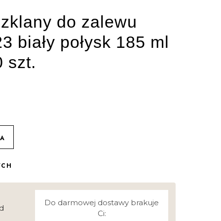
zklany do zalewu
3 biały połysk 185 ml
 szt.
KA
YCH
Do darmowej dostawy brakuje
d
Ci: