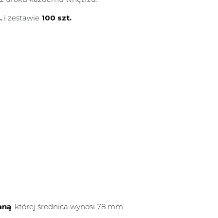
.
i zestawie
100 szt.
aną
, której średnica wynosi 78 mm.