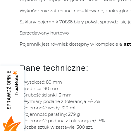
Wykończenie zatapiane, nieszlifowane, zaokrąglone
Szklany pojemnik 70836 biały połysk sprawdzi się j
Sprzedawany hurtowo.
Pojemnik jest również dostępny w komplecie
6 szt
Dane techniczne:
SPRAWDŹ OPINIE
Wysokość: 80 mm
Średnica: 90 mm
Grubość ścianki: 3 mm
Wymiary podane z tolerancją +/- 2%
Pojemność wody: 310 ml
Pojemność parafiny: 279 g
Pojemność podana z tolerancją +/- 5%
Liczba sztuk w zestawie: 300 szt.