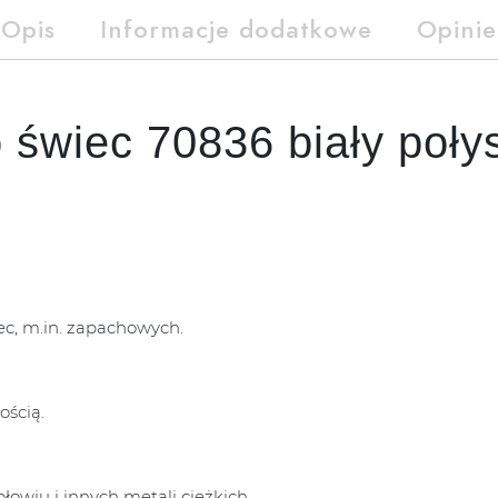
Opis
Informacje dodatkowe
Opinie
 świec 70836 biały poły
c, m.in. zapachowych.
ością.
łowiu i innych metali ciężkich.