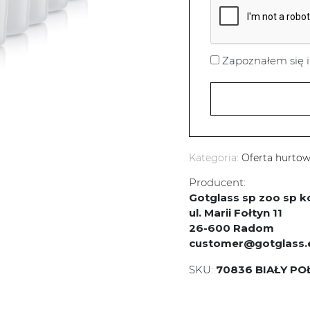
Zapoznałem się i
Kategoria:
Oferta hurto
Producent:
Gotglass sp zoo sp
ul. Marii Fołtyn 11
26-600 Radom
customer@gotglass.
SKU:
70836 BIAŁY PO