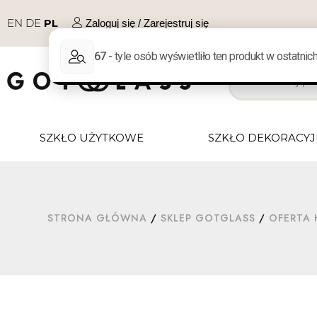
EN
DE
PL
Zaloguj się / Zarejestruj się
SZKŁO UŻYTKOWE
SZKŁO DEKORACY
STRONA GŁÓWNA
/
SKLEP GOTGLASS
/
OFERTA