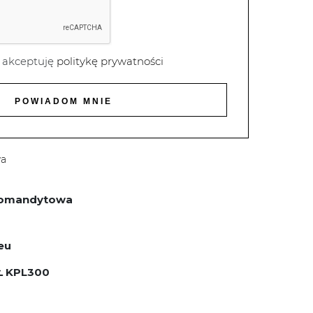
 akceptuję
politykę prywatności
wa
 komandytowa
eu
Ł KPL300