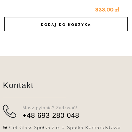
833.00
zł
DODAJ DO KOSZYKA
DODAJ DO ULUBIONYCH
Kontakt
Masz pytania? Zadzwoń!
+48 693 280 048
Got Glass Spółka z o. o. Spółka Komandytowa