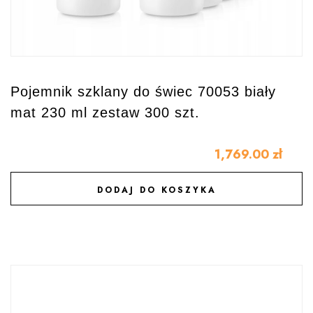
Pojemnik szklany do świec 70053 biały
mat 230 ml zestaw 300 szt.
1,769.00
zł
DODAJ DO KOSZYKA
DODAJ DO ULUBIONYCH