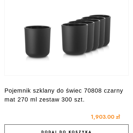
Pojemnik szklany do świec 70808 czarny
mat 270 ml zestaw 300 szt.
1,903.00
zł
DODAJ DO KOSZYKA
DODAJ DO ULUBIONYCH