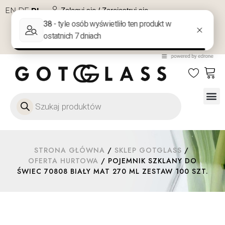
EN
DE
PL
Zaloguj się / Zarejestruj się
NA PREZENT
KONTAKT
Szkło
Szkł
Szkło do 
Ofert
STRONA GŁÓWNA
/
SKLEP GOTGLASS
/
OFERTA HURTOWA
/ POJEMNIK SZKLANY DO
ŚWIEC 70808 BIAŁY MAT 270 ML ZESTAW 100 SZT.