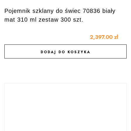
Pojemnik szklany do świec 70836 biały
mat 310 ml zestaw 300 szt.
2,397.00
zł
DODAJ DO KOSZYKA
DODAJ DO ULUBIONYCH