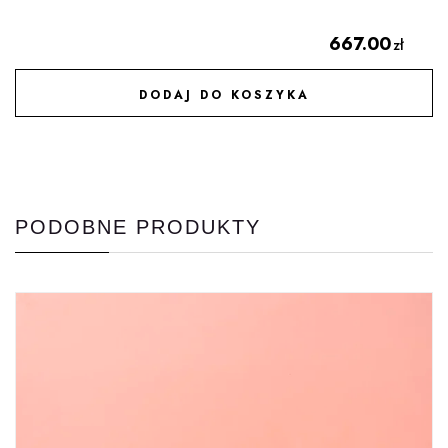
667.00
zł
DODAJ DO KOSZYKA
DODAJ DO ULUBIONYCH
PODOBNE PRODUKTY