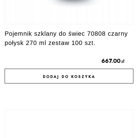
Pojemnik szklany do świec 70808 czarny
połysk 270 ml zestaw 100 szt.
667.00
zł
DODAJ DO KOSZYKA
DODAJ DO ULUBIONYCH