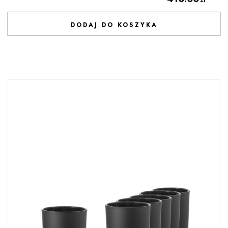
DODAJ DO KOSZYKA
DODAJ DO ULUBIONYCH