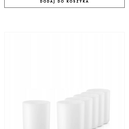
DODAJ DO KOSZYKA
DODAJ DO ULUBIONYCH