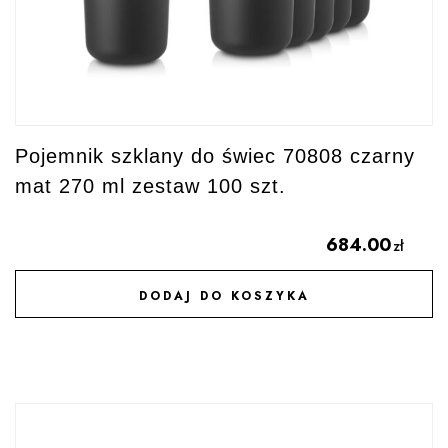
Pojemnik szklany do świec 70808 czarny
mat 270 ml zestaw 100 szt.
684.00
zł
DODAJ DO KOSZYKA
DODAJ DO ULUBIONYCH