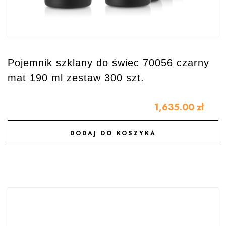
Pojemnik szklany do świec 70056 czarny
mat 190 ml zestaw 300 szt.
1,635.00
zł
DODAJ DO KOSZYKA
DODAJ DO ULUBIONYCH