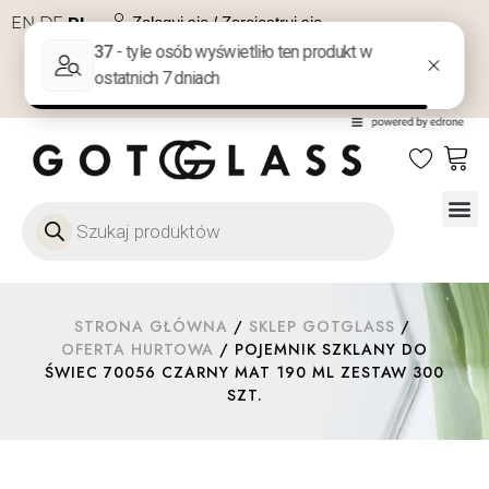
EN
DE
PL
Zaloguj się / Zarejestruj się
NA PREZENT
KONTAKT
Szkło
Szkł
Szkło do 
Ofert
STRONA GŁÓWNA
/
SKLEP GOTGLASS
/
OFERTA HURTOWA
/ POJEMNIK SZKLANY DO
ŚWIEC 70056 CZARNY MAT 190 ML ZESTAW 300
SZT.