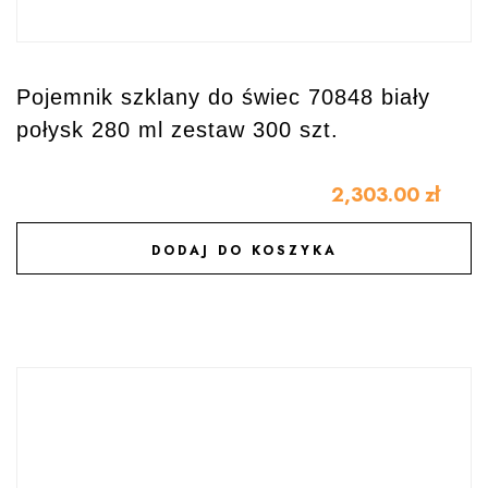
Pojemnik szklany do świec 70848 biały
połysk 280 ml zestaw 300 szt.
2,303.00
zł
DODAJ DO KOSZYKA
DODAJ DO ULUBIONYCH