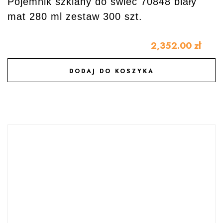
Pojemnik szklany do świec 70848 biały
mat 280 ml zestaw 300 szt.
2,352.00
zł
DODAJ DO KOSZYKA
DODAJ DO ULUBIONYCH