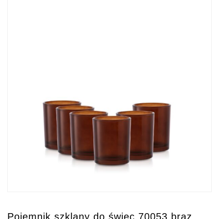
Pojemnik szklany do świec 70053 brąz