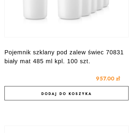
Pojemnik szklany pod zalew świec 70831
biały mat 485 ml kpl. 100 szt.
957.00
zł
DODAJ DO KOSZYKA
DODAJ DO ULUBIONYCH