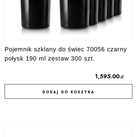
Pojemnik szklany do świec 70056 czarny
połysk 190 ml zestaw 300 szt.
1,595.00
zł
DODAJ DO KOSZYKA
DODAJ DO ULUBIONYCH