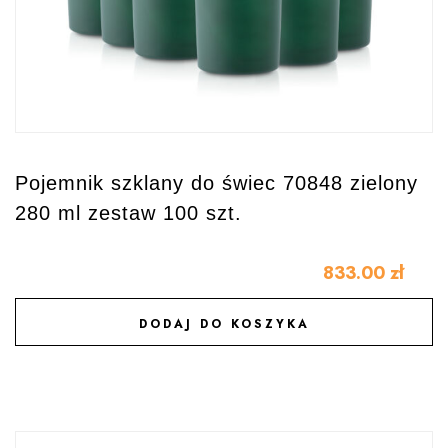
Pojemnik szklany do świec 70848 zielony
280 ml zestaw 100 szt.
833.00
zł
DODAJ DO KOSZYKA
DODAJ DO ULUBIONYCH