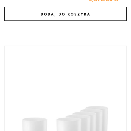
DODAJ DO KOSZYKA
DODAJ DO ULUBIONYCH