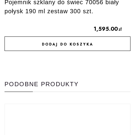
Pojemnik szklany do świec 70056 biały
połysk 190 ml zestaw 300 szt.
1,595.00
zł
DODAJ DO KOSZYKA
DODAJ DO ULUBIONYCH
PODOBNE PRODUKTY