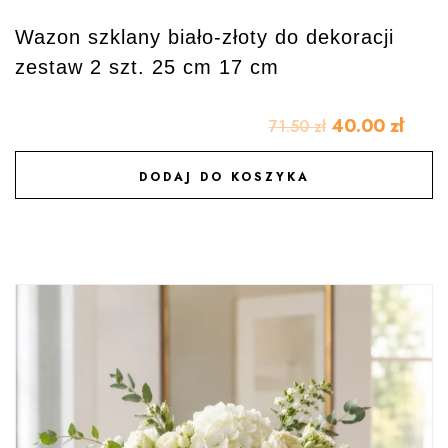
Wazon szklany biało-złoty do dekoracji
zestaw 2 szt. 25 cm 17 cm
40.00
zł
71.50
zł
DODAJ DO KOSZYKA
DODAJ DO ULUBIONYCH