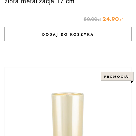
złota metalizacja 17 cm
24.90
80.00
zł
zł
DODAJ DO KOSZYKA
DODAJ DO ULUBIONYCH
PROMOCJA!