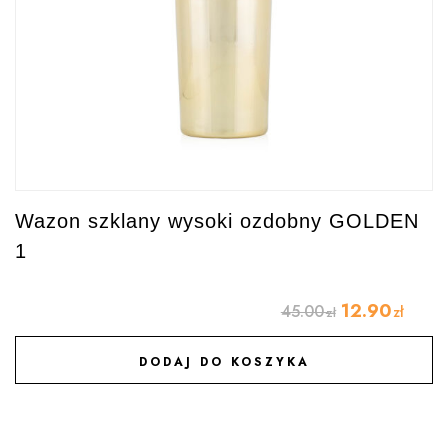
Wazon szklany wysoki ozdobny GOLDEN
1
12.90
45.00
zł
zł
DODAJ DO KOSZYKA
DODAJ DO ULUBIONYCH