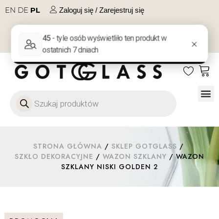
EN
DE
PL
Zaloguj się / Zarejestruj się
NA PREZENT
KONTAKT
Szkło
Szkł
Szkło do 
Ofert
STRONA GŁÓWNA
/
SKLEP GOTGLASS
/
SZKŁO DEKORACYJNE
/
WAZON SZKLANY
/ WAZON
SZKLANY NISKI GOLDEN 2