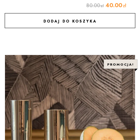
40.00
80.00
zł
zł
DODAJ DO KOSZYKA
DODAJ DO ULUBIONYCH
PROMOCJA!