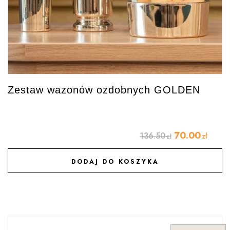
Zestaw wazonów ozdobnych GOLDEN
70.00
136.50
zł
zł
DODAJ DO KOSZYKA
DODAJ DO ULUBIONYCH