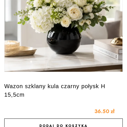
Wazon szklany kula czarny połysk H
15,5cm
36.50
zł
DODAJ DO KOSZYKA
DODAJ DO ULUBIONYCH