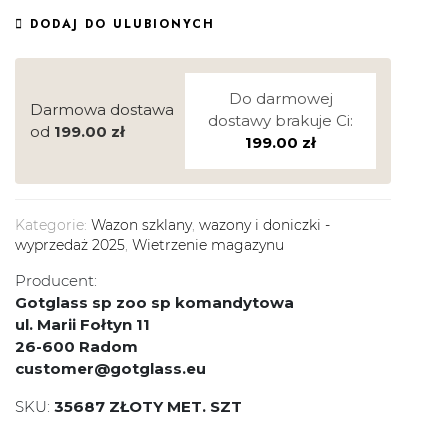
DODAJ DO ULUBIONYCH
Do darmowej
Darmowa dostawa
dostawy brakuje Ci:
od
199.00
zł
199.00
zł
Kategorie:
Wazon szklany
,
wazony i doniczki -
wyprzedaż 2025
,
Wietrzenie magazynu
Producent:
Gotglass sp zoo sp komandytowa
ul. Marii Fołtyn 11
26-600 Radom
customer@gotglass.eu
SKU:
35687 ZŁOTY MET. SZT