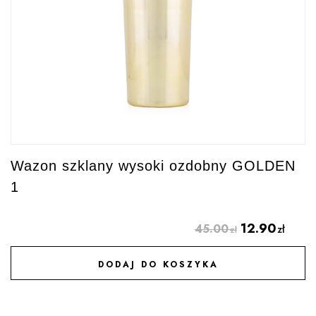
Wazon szklany wysoki ozdobny GOLDEN
1
12.90
45.00
zł
zł
DODAJ DO KOSZYKA
DODAJ DO ULUBIONYCH