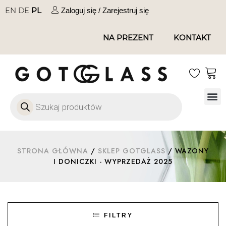
EN
DE
PL
Zaloguj się / Zarejestruj się
NA PREZENT
KONTAKT
Szkło
Szkł
Szkło do 
Ofert
STRONA GŁÓWNA
/
SKLEP GOTGLASS
/ WAZONY
I DONICZKI - WYPRZEDAŻ 2025
FILTRY