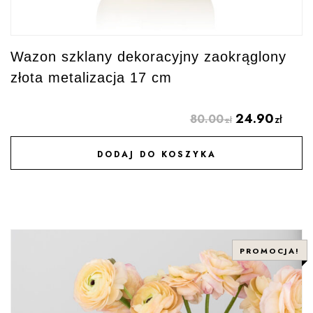
Wazon szklany dekoracyjny zaokrąglony
złota metalizacja 17 cm
24.90
80.00
zł
zł
DODAJ DO KOSZYKA
DODAJ DO ULUBIONYCH
PROMOCJA!