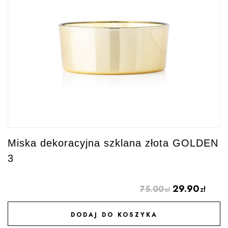
Miska dekoracyjna szklana złota GOLDEN
3
29.90
75.00
zł
zł
DODAJ DO KOSZYKA
DODAJ DO ULUBIONYCH