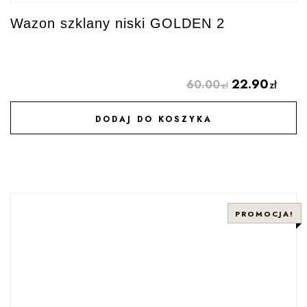
Wazon szklany niski GOLDEN 2
22.90
60.00
zł
zł
DODAJ DO KOSZYKA
DODAJ DO ULUBIONYCH
PROMOCJA!