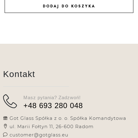
DODAJ DO KOSZYKA
DODAJ DO ULUBIONYCH
Kontakt
Masz pytania? Zadzwoń!
+48 693 280 048
Got Glass Spółka z o. o. Spółka Komandytowa
ul. Marii Fołtyn 11, 26-600 Radom
customer@gotglass.eu