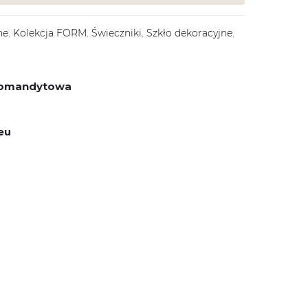
ne
,
Kolekcja FORM
,
Świeczniki
,
Szkło dekoracyjne
,
 komandytowa
eu