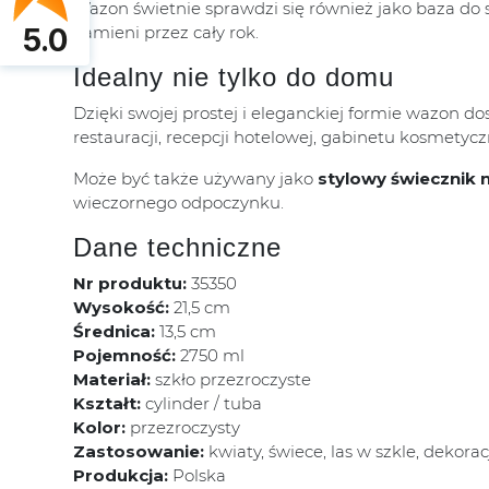
Wazon świetnie sprawdzi się również jako baza do 
kamieni przez cały rok.
5.0
Idealny nie tylko do domu
Dzięki swojej prostej i eleganckiej formie wazon d
restauracji, recepcji hotelowej, gabinetu kosmetycz
Może być także używany jako
stylowy świecznik n
wieczornego odpoczynku.
Dane techniczne
Nr produktu:
35350
Wysokość:
21,5 cm
Średnica:
13,5 cm
Pojemność:
2750 ml
Materiał:
szkło przezroczyste
Kształt:
cylinder / tuba
Kolor:
przezroczysty
Zastosowanie:
kwiaty, świece, las w szkle, dekor
Produkcja:
Polska