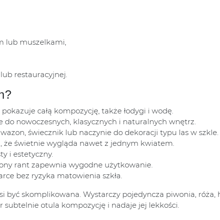
m lub muszelkami,
lub restauracyjnej.
n?
 pokazuje całą kompozycję, także łodygi i wodę.
 do nowoczesnych, klasycznych i naturalnych wnętrz.
azon, świecznik lub naczynie do dekoracji typu las w szkle.
, że świetnie wygląda nawet z jednym kwiatem.
ty i estetyczny.
lony rant zapewnia wygodne użytkowanie.
e bez ryzyka matowienia szkła.
 być skomplikowana. Wystarczy pojedyncza piwonia, róża, hor
 subtelnie otula kompozycję i nadaje jej lekkości.