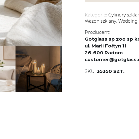
Kategorie:
Cylindry szkla
Wazon szklany
,
Wedding
Producent:
Gotglass sp zoo sp
ul. Marii Fołtyn 11
26-600 Radom
customer@gotglass.
SKU:
35350 SZT.