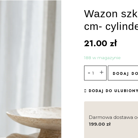
Wazon szkl
cm- cylind
21.00
zł
188 w magazynie
DODAJ D
DODAJ DO ULUBION
Darmowa dostawa o
199.00
zł