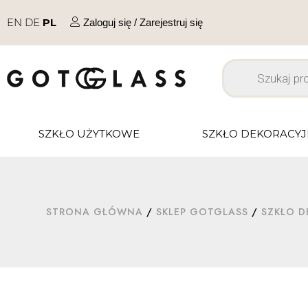
EN
DE
PL
Zaloguj się / Zarejestruj się
SZKŁO UŻYTKOWE
SZKŁO DEKORACY
STRONA GŁÓWNA
/
SKLEP GOTGLASS
/
SZKŁO D