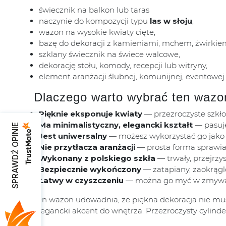
świecznik na balkon lub taras
naczynie do kompozycji typu
las w słoju
,
wazon na wysokie kwiaty cięte,
bazę do dekoracji z kamieniami, mchem, żwirkie
szklany świecznik na świece walcowe,
dekorację stołu, komody, recepcji lub witryny,
element aranżacji ślubnej, komunijnej, eventowej 
Dlaczego warto wybrać ten wazo
Pięknie eksponuje kwiaty
— przezroczyste szkło
Ma minimalistyczny, elegancki kształt
— pasuje
SPRAWDŹ OPINIE
Jest uniwersalny
— możesz wykorzystać go jako w
Nie przytłacza aranżacji
— prosta forma sprawia
Wykonany z polskiego szkła
— trwały, przejrzys
Bezpiecznie wykończony
— zatapiany, zaokrąg
Łatwy w czyszczeniu
— można go myć w zmywarc
Ten wazon udowadnia, że piękna dekoracja nie musi
elegancki akcent do wnętrza. Przezroczysty cylinder