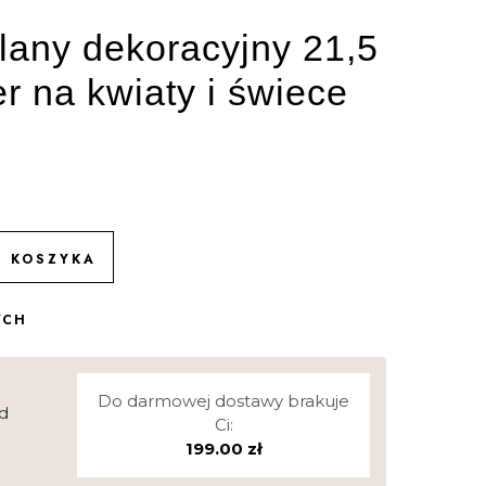
any dekoracyjny 21,5
er na kwiaty i świece
O KOSZYKA
YCH
Do darmowej dostawy brakuje
d
Ci:
199.00
zł