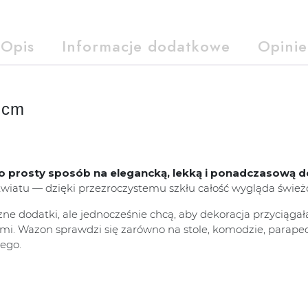
Opis
Informacje dodatkowe
Opinie
 cm
to prosty sposób na elegancką, lekką i ponadczasową d
iatu — dzięki przezroczystemu szkłu całość wygląda świeżo, 
czne dodatki, ale jednocześnie chcą, aby dekoracja przyciąga
nimi. Wazon sprawdzi się zarówno na stole, komodzie, parapec
wego.