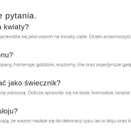
 pytania.
a kwiaty?
sprawdza się jako wazon na kwiaty cięte. Dzięki przezroczys
onu?
pany, hortensje, goździki, eustomy, lilie oraz pojedyncze ga
ć jako świecznik?
ę walcową. Dobrze sprawdzi się na stole, komodzie, tarasie
słoju?
awiają, że wazon nadaje się do dekoracji typu las w słoju or