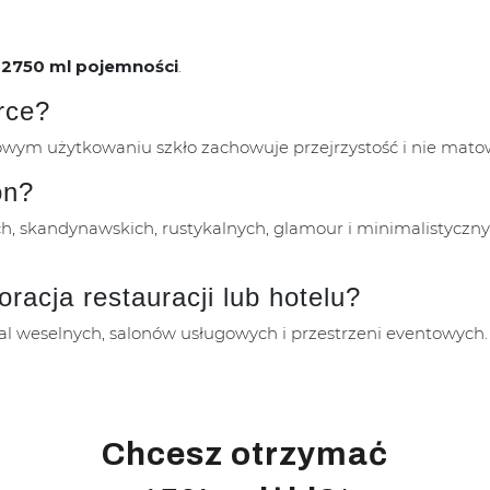
i
2750 ml pojemności
.
rce?
ym użytkowaniu szkło zachowuje przejrzystość i nie matow
on?
, skandynawskich, rustykalnych, glamour i minimalistycznyc
racja restauracji lub hotelu?
, sal weselnych, salonów usługowych i przestrzeni eventowych.
Chcesz otrzymać