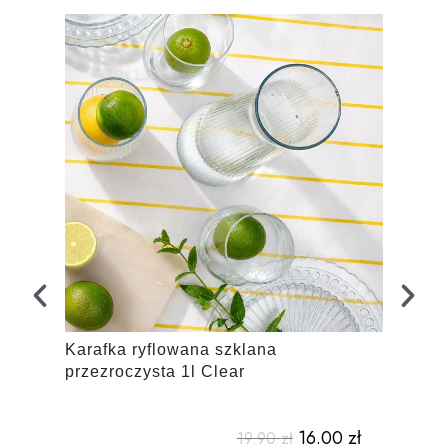
Karafka ryflowana szklana
Zesta
przezroczysta 1l Clear
Clear
16.00
zł
19.90
zł