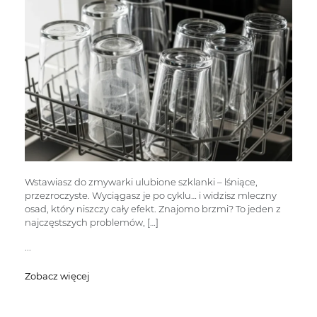
Wstawiasz do zmywarki ulubione szklanki – lśniące,
przezroczyste. Wyciągasz je po cyklu… i widzisz mleczny
osad, który niszczy cały efekt. Znajomo brzmi? To jeden z
najczęstszych problemów, […]
...
Zobacz więcej