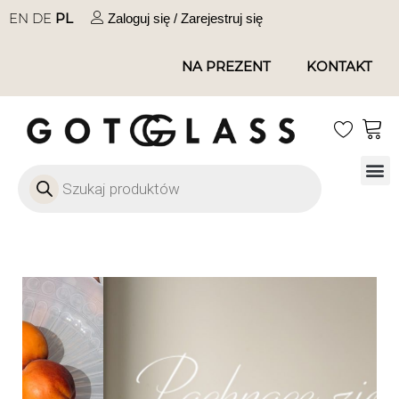
EN
DE
PL
Zaloguj się / Zarejestruj się
NA PREZENT
KONTAKT
Szkło
Szkł
Szkło do 
Ofert