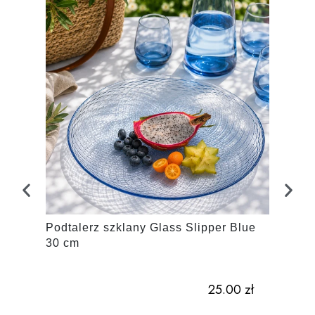
Podtalerz szklany Glass Slipper Blue
Taler
30 cm
Glass
25.00
zł