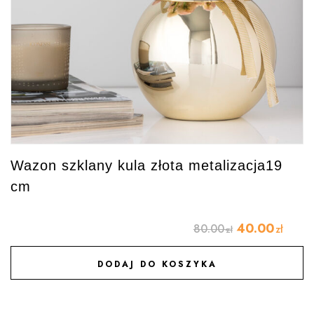
Wazon szklany kula złota metalizacja19
cm
40.00
80.00
zł
zł
DODAJ DO KOSZYKA
DODAJ DO ULUBIONYCH