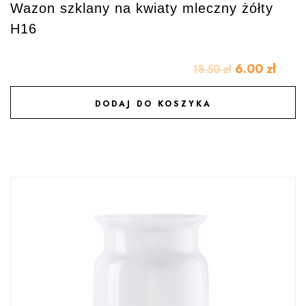
Wazon szklany na kwiaty mleczny żółty
H16
6.00
zł
18.50
zł
DODAJ DO KOSZYKA
DODAJ DO ULUBIONYCH