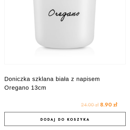
Doniczka szklana biała z napisem
Oregano 13cm
8.90
zł
24.00
zł
DODAJ DO KOSZYKA
DODAJ DO ULUBIONYCH