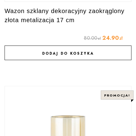
Wazon szklany dekoracyjny zaokrąglony
złota metalizacja 17 cm
24.90
80.00
zł
zł
DODAJ DO KOSZYKA
DODAJ DO ULUBIONYCH
PROMOCJA!