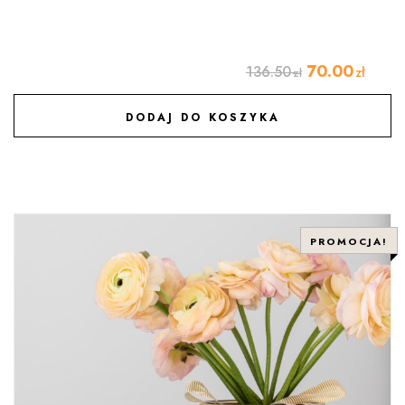
70.00
136.50
zł
zł
DODAJ DO KOSZYKA
DODAJ DO ULUBIONYCH
PROMOCJA!