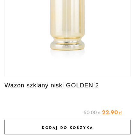
Wazon szklany niski GOLDEN 2
22.90
60.00
zł
zł
DODAJ DO KOSZYKA
DODAJ DO ULUBIONYCH