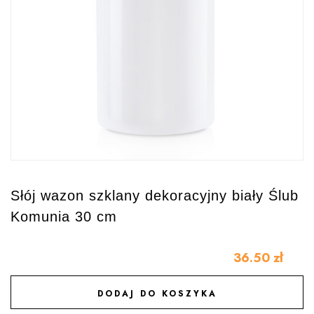
Słój wazon szklany dekoracyjny biały Ślub
Komunia 30 cm
36.50
zł
DODAJ DO KOSZYKA
DODAJ DO ULUBIONYCH