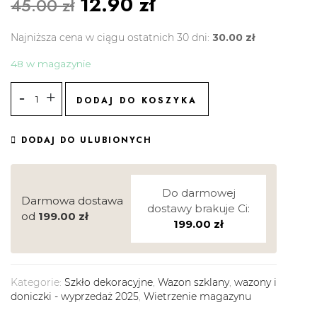
12.90
zł
45.00
zł
Najniższa cena w ciągu ostatnich 30 dni:
30.00
zł
48 w magazynie
DODAJ DO KOSZYKA
DODAJ DO ULUBIONYCH
Do darmowej
Darmowa dostawa
dostawy brakuje Ci:
od
199.00
zł
199.00
zł
Kategorie:
Szkło dekoracyjne
,
Wazon szklany
,
wazony i
doniczki - wyprzedaż 2025
,
Wietrzenie magazynu