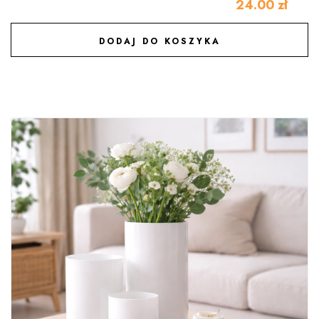
24.00
zł
DODAJ DO KOSZYKA
DODAJ DO ULUBIONYCH