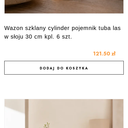
Wazon szklany cylinder pojemnik tuba las
w słoju 30 cm kpl. 6 szt.
121.50
zł
DODAJ DO KOSZYKA
DODAJ DO ULUBIONYCH