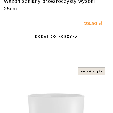
Wazon szklany przezroczysty wysoki
25cm
23.50
zł
DODAJ DO KOSZYKA
DODAJ DO ULUBIONYCH
PROMOCJA!