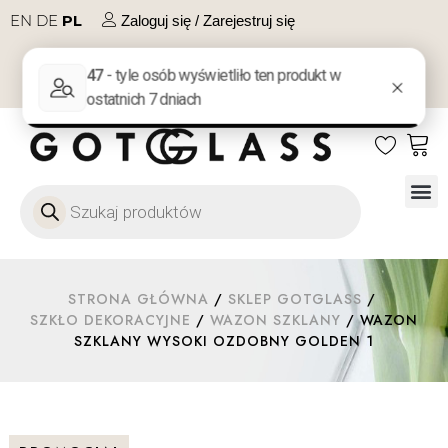
EN
DE
PL
Zaloguj się / Zarejestruj się
NA PREZENT
KONTAKT
Szkło
Szkł
Szkło do 
Ofert
STRONA GŁÓWNA
/
SKLEP GOTGLASS
/
SZKŁO DEKORACYJNE
/
WAZON SZKLANY
/ WAZON
SZKLANY WYSOKI OZDOBNY GOLDEN 1