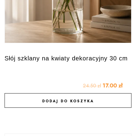
Słój szklany na kwiaty dekoracyjny 30 cm
17.00
zł
24.50
zł
DODAJ DO KOSZYKA
DODAJ DO ULUBIONYCH