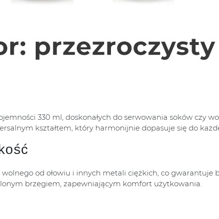
o pojemności 330 ml, doskonałych do serwowania soków czy 
ersalnym kształtem, który harmonijnie dopasuje się do każ
kość
a wolnego od ołowiu i innych metali ciężkich, co gwarantuje
glonym brzegiem, zapewniającym komfort użytkowania.