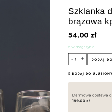
Szklanka 
brązowa kp
54.00
zł
6 w magazynie
DODAJ D
DODAJ DO ULUBION
Darmowa dostawa o
199.00
zł