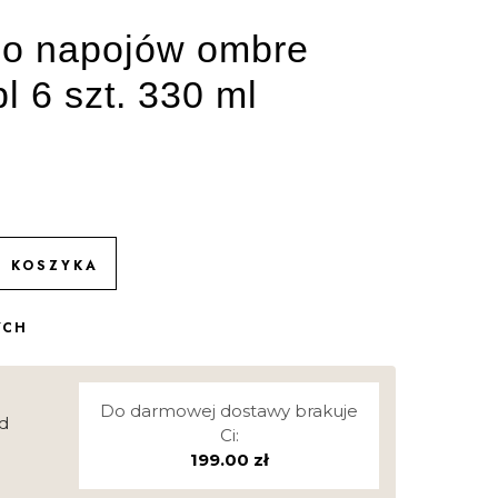
do napojów ombre
l 6 szt. 330 ml
O KOSZYKA
YCH
Do darmowej dostawy brakuje
d
Ci:
199.00
zł