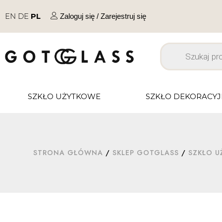
EN
DE
PL
Zaloguj się / Zarejestruj się
SZKŁO UŻYTKOWE
SZKŁO DEKORACY
STRONA GŁÓWNA
/
SKLEP GOTGLASS
/
SZKŁO 