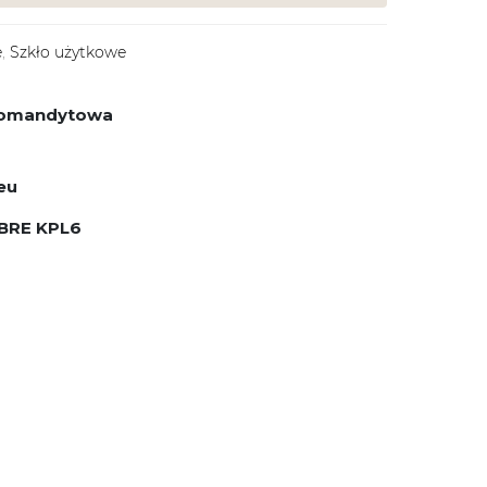
e
,
Szkło użytkowe
 komandytowa
eu
BRE KPL6