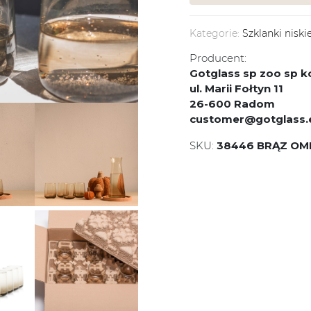
Kategorie:
Szklanki niski
Producent:
Gotglass sp zoo sp
ul. Marii Fołtyn 11
26-600 Radom
customer@gotglass.
SKU:
38446 BRĄZ OM