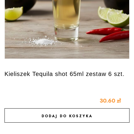
Kieliszek Tequila shot 65ml zestaw 6 szt.
30.60
zł
DODAJ DO KOSZYKA
DODAJ DO ULUBIONYCH