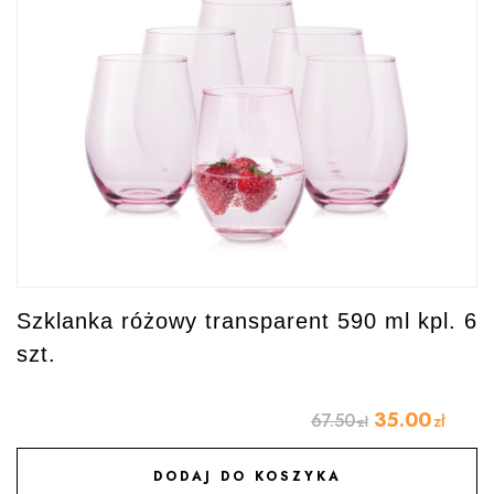
Szklanka różowy transparent 590 ml kpl. 6
szt.
35.00
67.50
zł
zł
DODAJ DO KOSZYKA
DODAJ DO ULUBIONYCH