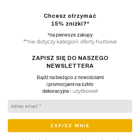
Chcesz otrzymać
15% zniżki?*
*na pierwsze zakupy
**nie dotyczy kategorii: oferty hurtowe
ZAPISZ SIĘ DO NASZEGO
NEWSLETTERA
Bądź na bieżąco z nowościami
i promocjami na szkło
i użytkowe
dekoracyjne
!
Adres
email
*