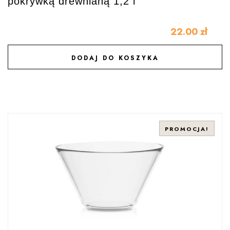
pokrywką drewnianą 1,2 l
22.00
zł
DODAJ DO KOSZYKA
DODAJ DO ULUBIONYCH
PROMOCJA!