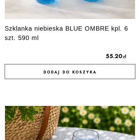
Szklanka niebieska BLUE OMBRE kpl. 6
szt. 590 ml
55.20
zł
DODAJ DO KOSZYKA
DODAJ DO ULUBIONYCH