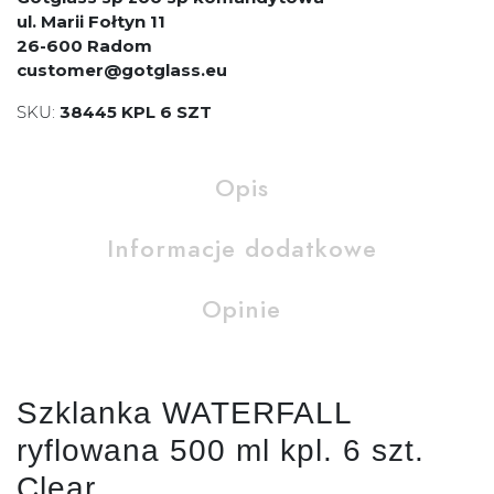
ul. Marii Fołtyn 11
26-600 Radom
customer@gotglass.eu
SKU:
38445 KPL 6 SZT
Opis
Informacje dodatkowe
Opinie
Szklanka WATERFALL
ryflowana 500 ml kpl. 6 szt.
Clear