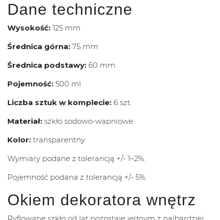
Dane techniczne
Wysokość:
125 mm
Średnica górna:
75 mm
Średnica podstawy:
60 mm
Pojemność:
500 ml
Liczba sztuk w komplecie:
6 szt.
Materiał:
szkło sodowo-wapniowe
Kolor:
transparentny
Wymiary podane z tolerancją +/- 1–2%.
Pojemność podana z tolerancją +/- 5%.
Okiem dekoratora wnętrz
Ryflowane szkło od lat pozostaje jednym z najbardziej