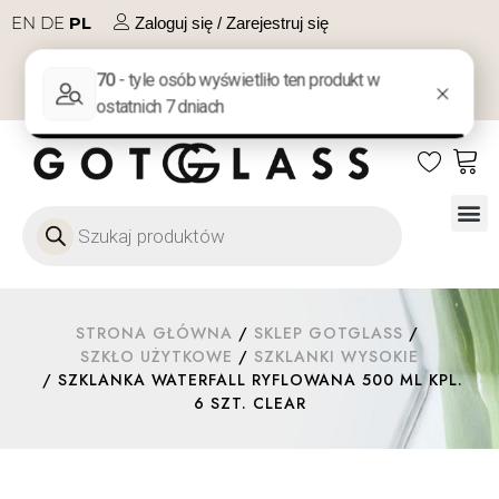
EN
DE
PL
Zaloguj się / Zarejestruj się
NA PREZENT
KONTAKT
Szkło
Szkł
Szkło do 
Ofert
STRONA GŁÓWNA
/
SKLEP GOTGLASS
/
SZKŁO UŻYTKOWE
/
SZKLANKI WYSOKIE
/ SZKLANKA WATERFALL RYFLOWANA 500 ML KPL.
6 SZT. CLEAR