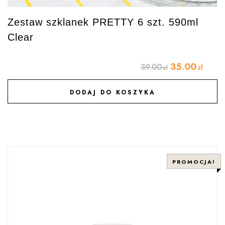
Zestaw szklanek PRETTY 6 szt. 590ml
Clear
35.00
39.00
zł
zł
DODAJ DO KOSZYKA
DODAJ DO ULUBIONYCH
PROMOCJA!