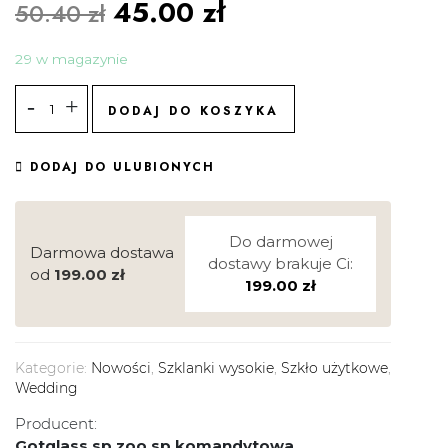
45.00
zł
50.40
zł
29 w magazynie
DODAJ DO KOSZYKA
DODAJ DO ULUBIONYCH
Do darmowej
Darmowa dostawa
dostawy brakuje Ci:
od
199.00
zł
199.00
zł
Kategorie:
Nowości
,
Szklanki wysokie
,
Szkło użytkowe
,
Wedding
Producent:
Gotglass sp zoo sp komandytowa