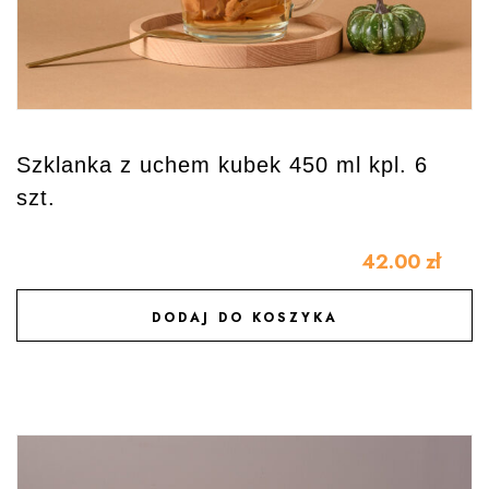
Szklanka z uchem kubek 450 ml kpl. 6
szt.
42.00
zł
DODAJ DO KOSZYKA
DODAJ DO ULUBIONYCH