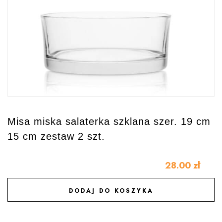
Misa miska salaterka szklana szer. 19 cm
15 cm zestaw 2 szt.
28.00
zł
DODAJ DO KOSZYKA
DODAJ DO ULUBIONYCH