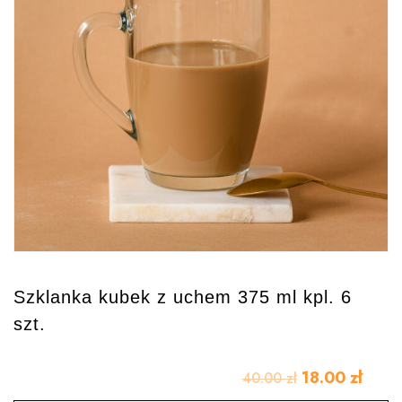
Szklanka kubek z uchem 375 ml kpl. 6
szt.
18.00
zł
40.00
zł