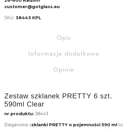
26-600 Radom
customer@gotglass.eu
SKU:
38443 KPL
Opis
Informacje dodatkowe
Opinie
Zestaw szklanek PRETTY 6 szt.
590ml Clear
nr produktu:
38443
Eleganckie s
zklanki PRETTY o pojemności 590 ml
to