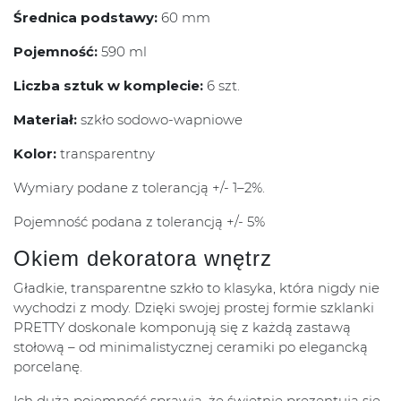
Średnica podstawy:
60 mm
Pojemność:
590 ml
Liczba sztuk w komplecie:
6 szt.
Materiał:
szkło sodowo-wapniowe
Kolor:
transparentny
Wymiary podane z tolerancją +/- 1–2%.
Pojemność podana z tolerancją +/- 5%
Okiem dekoratora wnętrz
Gładkie, transparentne szkło to klasyka, która nigdy nie
wychodzi z mody. Dzięki swojej prostej formie szklanki
PRETTY doskonale komponują się z każdą zastawą
stołową – od minimalistycznej ceramiki po elegancką
porcelanę.
Ich duża pojemność sprawia, że świetnie prezentują się