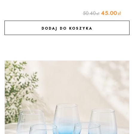
45.00
50.40
zł
zł
DODAJ DO KOSZYKA
DODAJ DO ULUBIONYCH