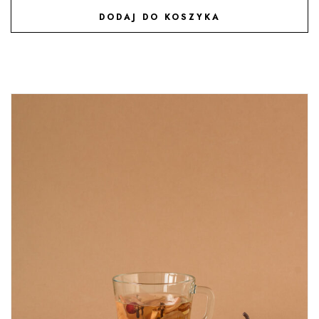
DODAJ DO KOSZYKA
DODAJ DO ULUBIONYCH