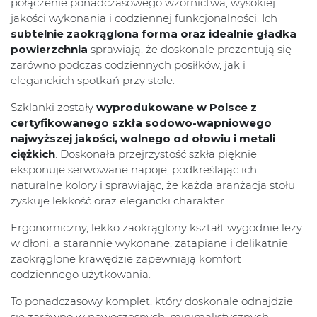
połączenie ponadczasowego wzornictwa, wysokiej
jakości wykonania i codziennej funkcjonalności. Ich
subtelnie zaokrąglona forma oraz idealnie gładka
powierzchnia
sprawiają, że doskonale prezentują się
zarówno podczas codziennych posiłków, jak i
eleganckich spotkań przy stole.
Szklanki zostały
wyprodukowane w Polsce z
certyfikowanego szkła sodowo-wapniowego
najwyższej jakości, wolnego od ołowiu i metali
ciężkich
. Doskonała przejrzystość szkła pięknie
eksponuje serwowane napoje, podkreślając ich
naturalne kolory i sprawiając, że każda aranżacja stołu
zyskuje lekkość oraz elegancki charakter.
Ergonomiczny, lekko zaokrąglony kształt wygodnie leży
w dłoni, a starannie wykonane, zatapiane i delikatnie
zaokrąglone krawędzie zapewniają komfort
codziennego użytkowania.
To ponadczasowy komplet, który doskonale odnajdzie
się zarówno w nowoczesnych, minimalistycznych