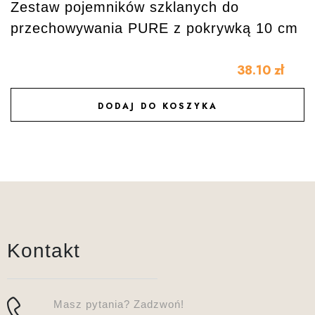
Zestaw pojemników szklanych do
przechowywania PURE z pokrywką 10 cm
38.10
zł
DODAJ DO KOSZYKA
DODAJ DO ULUBIONYCH
Kontakt
Masz pytania? Zadzwoń!