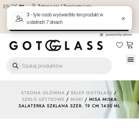
EN
DE
PL
Zaloguj się / Zarejestruj się
NA PREZENT
KONTAKT
Szkło
Szkł
Szkło do 
Ofert
STRONA GŁÓWNA
/
SKLEP GOTGLASS
/
SZKŁO UŻYTKOWE
/
MISKI
/ MISA MISKA
SALATERKA SZKLANA SZER. 19 CM 1430 ML