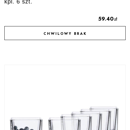
kpl. 6 szt.
59.40
zł
CHWILOWY BRAK
DODAJ DO ULUBIONYCH