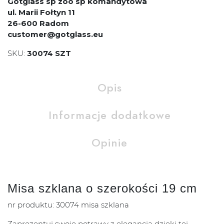
Gotglass sp zoo sp komandytowa
ul. Marii Fołtyn 11
26-600 Radom
customer@gotglass.eu
SKU:
30074 SZT
Opis
Informacje dodatkowe
Opinie
Misa szklana o szerokości 19 cm
nr produktu: 30074 misa szklana
Zaprezentuj swoje potrawy z elegancją dzięki tej