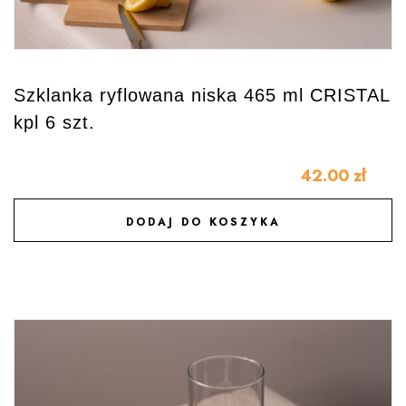
Szklanka ryflowana niska 465 ml CRISTAL
kpl 6 szt.
42.00
zł
DODAJ DO KOSZYKA
DODAJ DO ULUBIONYCH