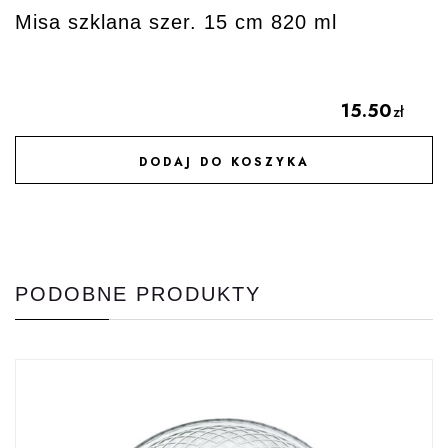
Misa szklana szer. 15 cm 820 ml
15.50
zł
DODAJ DO KOSZYKA
DODAJ DO ULUBIONYCH
PODOBNE PRODUKTY