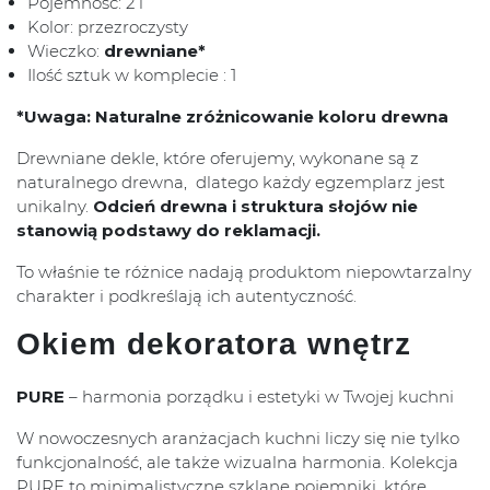
Pojemność: 2 l
Kolor: przezroczysty
Wieczko:
drewniane*
Ilość sztuk w komplecie : 1
*Uwaga: Naturalne zróżnicowanie koloru drewna
Drewniane dekle, które oferujemy, wykonane są z
naturalnego drewna, dlatego każdy egzemplarz jest
unikalny.
Odcień drewna i struktura słojów nie
stanowią podstawy do reklamacji.
To właśnie te różnice nadają produktom niepowtarzalny
charakter i podkreślają ich autentyczność.
Okiem dekoratora wnętrz
PURE
– harmonia porządku i estetyki w Twojej kuchni
W nowoczesnych aranżacjach kuchni liczy się nie tylko
funkcjonalność, ale także wizualna harmonia. Kolekcja
PURE to minimalistyczne szklane pojemniki, które