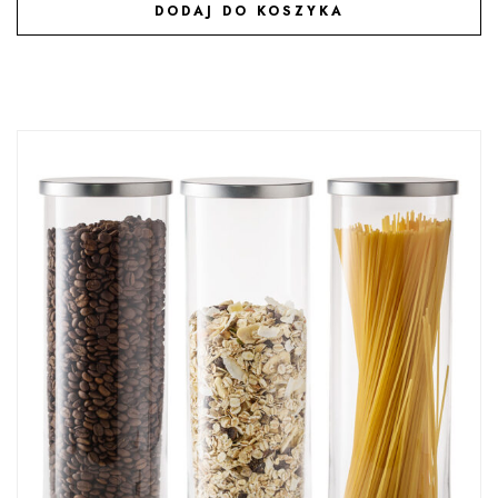
DODAJ DO KOSZYKA
DODAJ DO ULUBIONYCH