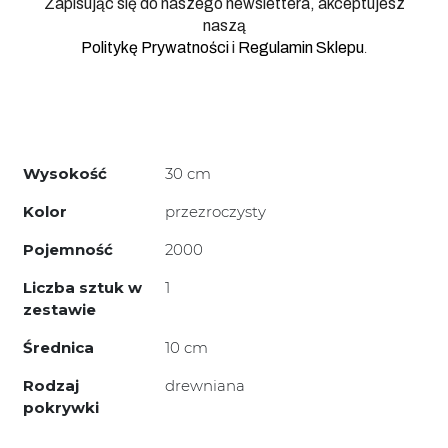
Zapisując się do naszego newslettera, akceptujesz
naszą
.
Politykę Prywatności
i
Regulamin Sklepu
Wysokość
30 cm
Kolor
przezroczysty
Pojemność
2000
Liczba sztuk w
1
zestawie
Średnica
10 cm
Rodzaj
drewniana
pokrywki