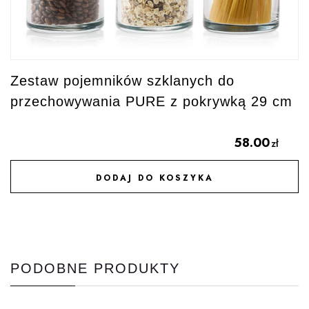
Zestaw pojemników szklanych do
przechowywania PURE z pokrywką 29 cm
58.00
zł
DODAJ DO KOSZYKA
DODAJ DO ULUBIONYCH
PODOBNE PRODUKTY