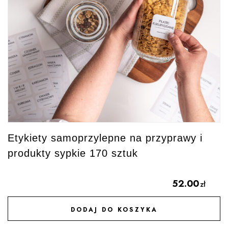
Etykiety samoprzylepne na przyprawy i
produkty sypkie 170 sztuk
52.00
zł
DODAJ DO KOSZYKA
DODAJ DO ULUBIONYCH