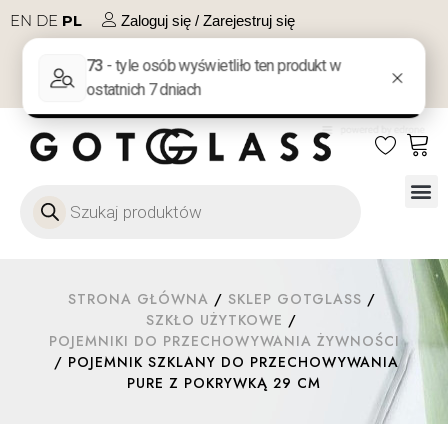
EN
DE
PL
Zaloguj się / Zarejestruj się
NA PREZENT
KONTAKT
Szkło
Szkł
Szkło do 
Ofert
STRONA GŁÓWNA
/
SKLEP GOTGLASS
/
SZKŁO UŻYTKOWE
/
POJEMNIKI DO PRZECHOWYWANIA ŻYWNOŚCI
/ POJEMNIK SZKLANY DO PRZECHOWYWANIA
PURE Z POKRYWKĄ 29 CM