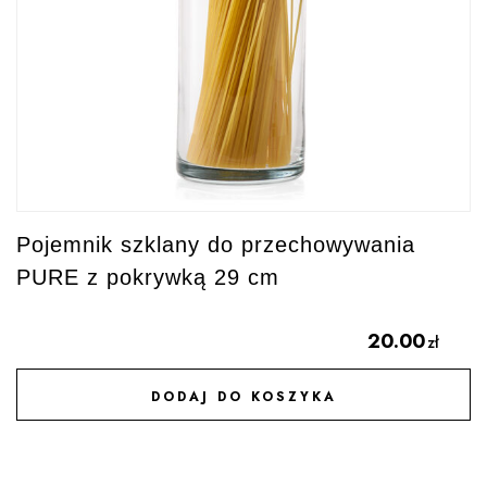
Pojemnik szklany do przechowywania
PURE z pokrywką 29 cm
20.00
zł
DODAJ DO KOSZYKA
DODAJ DO ULUBIONYCH