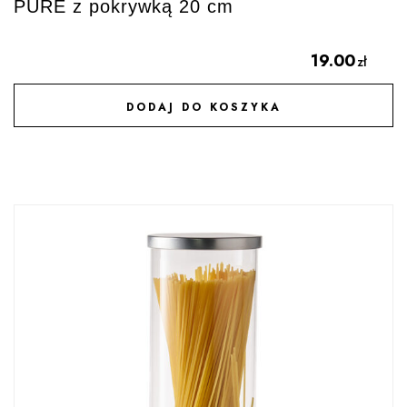
PURE z pokrywką 20 cm
19.00
zł
DODAJ DO KOSZYKA
DODAJ DO ULUBIONYCH