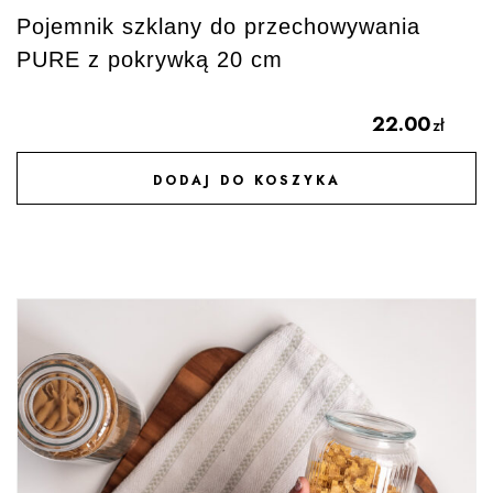
Pojemnik szklany do przechowywania
PURE z pokrywką 20 cm
22.00
zł
DODAJ DO KOSZYKA
DODAJ DO ULUBIONYCH