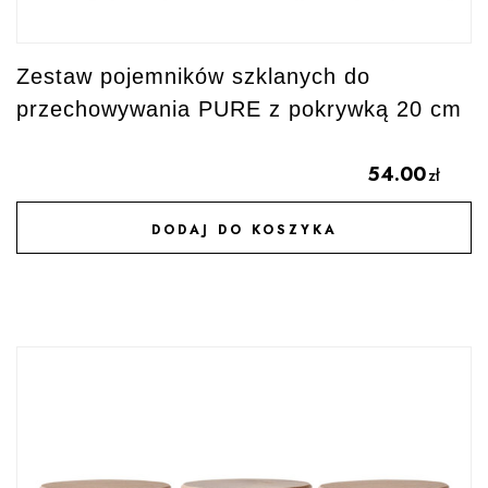
Zestaw pojemników szklanych do
przechowywania PURE z pokrywką 20 cm
54.00
zł
DODAJ DO KOSZYKA
DODAJ DO ULUBIONYCH