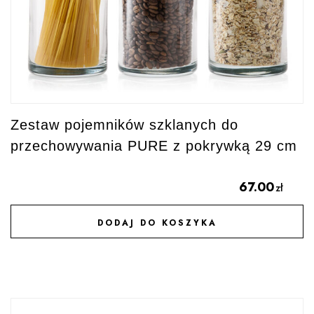
Zestaw pojemników szklanych do
przechowywania PURE z pokrywką 29 cm
67.00
zł
DODAJ DO KOSZYKA
DODAJ DO ULUBIONYCH