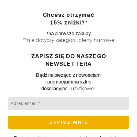
Chcesz otrzymać
15% zniżki?*
*na pierwsze zakupy
**nie dotyczy kategorii: oferty hurtowe
ZAPISZ SIĘ DO NASZEGO
NEWSLETTERA
Bądź na bieżąco z nowościami
i promocjami na szkło
i użytkowe
dekoracyjne
!
Adres
email
*