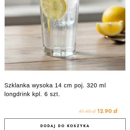
Szklanka wysoka 14 cm poj. 320 ml
longdrink kpl. 6 szt.
12.90
zł
41.40
zł
DODAJ DO KOSZYKA
DODAJ DO ULUBIONYCH