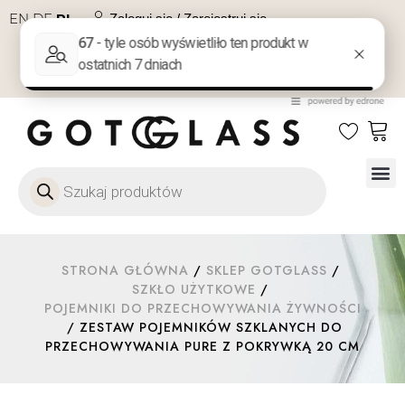
EN
DE
PL
Zaloguj się / Zarejestruj się
NA PREZENT
KONTAKT
Szkło
Szkł
Szkło do 
Ofert
STRONA GŁÓWNA
/
SKLEP GOTGLASS
/
SZKŁO UŻYTKOWE
/
POJEMNIKI DO PRZECHOWYWANIA ŻYWNOŚCI
/ ZESTAW POJEMNIKÓW SZKLANYCH DO
PRZECHOWYWANIA PURE Z POKRYWKĄ 20 CM