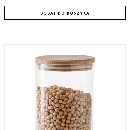
DODAJ DO KOSZYKA
DODAJ DO ULUBIONYCH