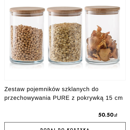
Zestaw pojemników szklanych do
przechowywania PURE z pokrywką 15 cm
50.50
zł
DODAJ DO KOSZYKA