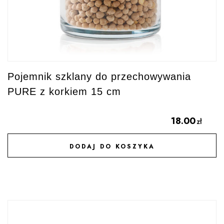
Pojemnik szklany do przechowywania
PURE z korkiem 15 cm
18.00
zł
DODAJ DO KOSZYKA
DODAJ DO ULUBIONYCH