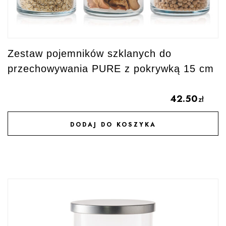
Zestaw pojemników szklanych do
przechowywania PURE z pokrywką 15 cm
42.50
zł
DODAJ DO KOSZYKA
DODAJ DO ULUBIONYCH