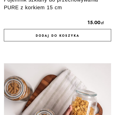
PURE z korkiem 15 cm
15.00
zł
DODAJ DO KOSZYKA
DODAJ DO ULUBIONYCH