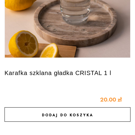
Karafka szklana gładka CRISTAL 1 l
20.00
zł
DODAJ DO KOSZYKA
DODAJ DO ULUBIONYCH