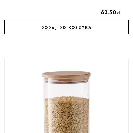
63.50
zł
DODAJ DO KOSZYKA
DODAJ DO ULUBIONYCH