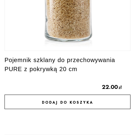
Pojemnik szklany do przechowywania
PURE z pokrywką 20 cm
22.00
zł
DODAJ DO KOSZYKA
DODAJ DO ULUBIONYCH