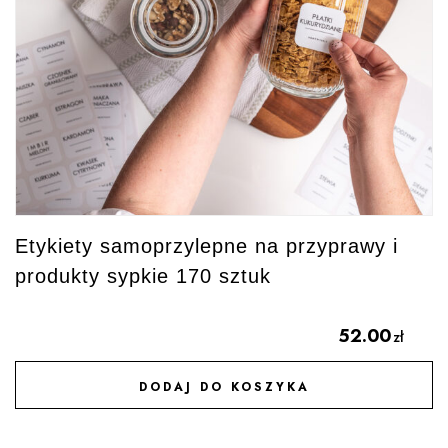
Etykiety samoprzylepne na przyprawy i
produkty sypkie 170 sztuk
52.00
zł
DODAJ DO KOSZYKA
DODAJ DO ULUBIONYCH