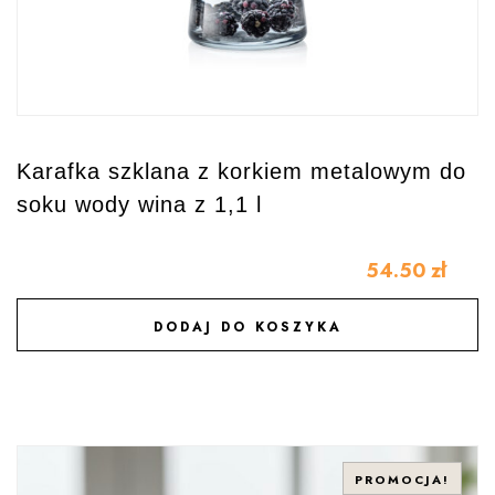
Karafka szklana z korkiem metalowym do
soku wody wina z 1,1 l
54.50
zł
DODAJ DO KOSZYKA
DODAJ DO ULUBIONYCH
PROMOCJA!