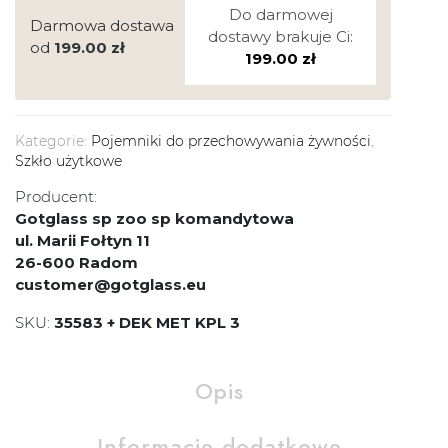
Do darmowej
Darmowa dostawa
dostawy brakuje Ci:
od
199.00
zł
199.00
zł
Kategorie:
Pojemniki do przechowywania żywności
,
Szkło użytkowe
Producent:
Gotglass sp zoo sp komandytowa
ul. Marii Fołtyn 11
26-600 Radom
customer@gotglass.eu
SKU:
35583 + DEK MET KPL 3
Opis
Informacje dodatkowe