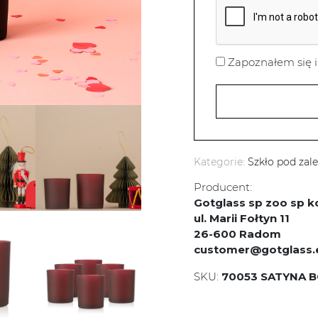
Zapoznałem się i
Kategorie:
Szkło pod zal
Producent:
Gotglass sp zoo sp
ul. Marii Fołtyn 11
26-600 Radom
customer@gotglass.
SKU:
70053 SATYNA 