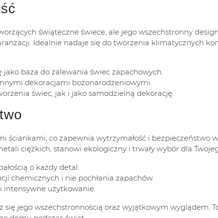
ość
rzących świąteczne świece, ale jego wszechstronny design 
aranżacji. Idealnie nadaje się do tworzenia klimatycznych k
ię jako baza do zalewania świec zapachowych.
 innymi dekoracjami bożonarodzeniowymi.
rzenia świec, jak i jako samodzielną dekorację.
stwo
ymi ściankami, co zapewnia wytrzymałość i bezpieczeństwo
ali ciężkich, stanowi ekologiczny i trwały wybór dla Twoj
bałością o każdy detal.
ncji chemicznych i nie pochłania zapachów.
i intensywne użytkowanie.
esz się jego wszechstronnością oraz wyjątkowym wyglądem. To
ego domu podczas świąt.