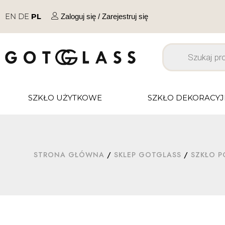
EN
DE
PL
Zaloguj się / Zarejestruj się
SZKŁO UŻYTKOWE
SZKŁO DEKORACY
STRONA GŁÓWNA
/
SKLEP GOTGLASS
/
SZKŁO P