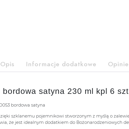
Opis
Informacje dodatkowe
Opinie
 bordowa satyna 230 ml kpl 6 szt
70053 bordowa satyna
ęki szklanemu pojemnikowi stworzonym z myślą o zalewie ś
ia, że jest idealnym dodatkiem do Bożonarodzeniowych dek