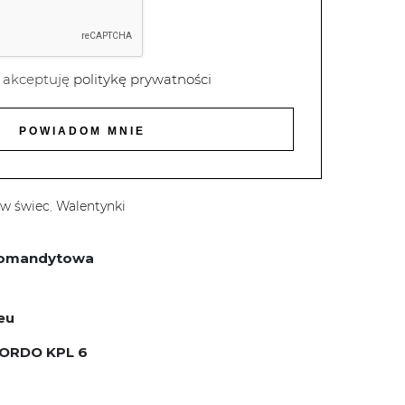
 akceptuję
politykę prywatności
ew świec
,
Walentynki
 komandytowa
eu
BORDO KPL 6