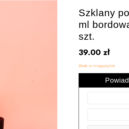
Szklany p
ml bordowa
szt.
39.00
zł
Brak w magazynie
Powiad