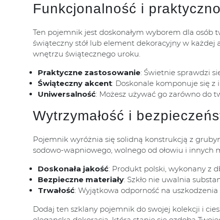
Funkcjonalność i praktyczn
Ten pojemnik jest doskonałym wyborem dla osób two
świąteczny stół lub element dekoracyjny w każdej 
wnętrzu świątecznego uroku.
Praktyczne zastosowanie
: Świetnie sprawdzi s
Świąteczny akcent
: Doskonale komponuje się z
Uniwersalność
: Możesz używać go zarówno do two
Wytrzymałość i bezpieczeń
Pojemnik wyróżnia się solidną konstrukcją z grub
sodowo-wapniowego, wolnego od ołowiu i innych met
Doskonała jakość
: Produkt polski, wykonany z d
Bezpieczne materiały
: Szkło nie uwalnia substa
Trwałość
: Wyjątkowa odporność na uszkodzenia 
Dodaj ten szklany pojemnik do swojej kolekcji i ci
elegancka dekoracja, która stanie się ozdobą Twoj