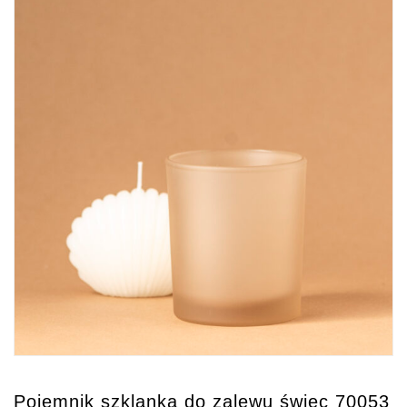
Pojemnik szklanka do zalewu świec 70053