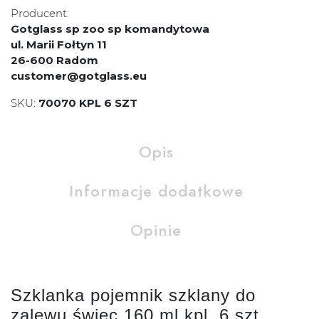
Producent:
Gotglass sp zoo sp komandytowa
ul. Marii Fołtyn 11
26-600 Radom
customer@gotglass.eu
SKU:
70070 KPL 6 SZT
Opis
Informacje dodatkowe
Opinie
Szklanka pojemnik szklany do
zalewu świec 160 ml kpl. 6 szt.