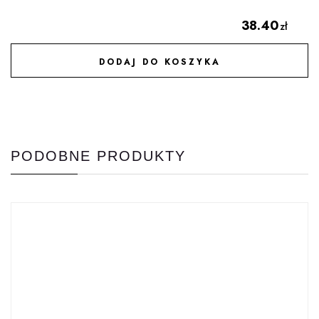
38.40
zł
DODAJ DO KOSZYKA
DODAJ DO ULUBIONYCH
PODOBNE PRODUKTY