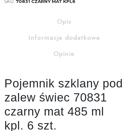
SKU:
70831 CZARNY MAT KPL6
Opis
Informacje dodatkowe
Opinie
Pojemnik szklany pod
zalew świec 70831
czarny mat 485 ml
kpl. 6 szt.