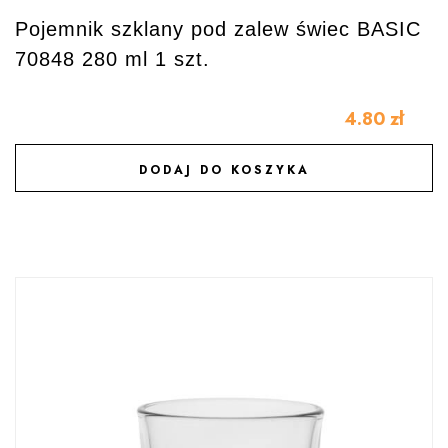
Pojemnik szklany pod zalew świec BASIC
70848 280 ml 1 szt.
4.80
zł
DODAJ DO KOSZYKA
DODAJ DO ULUBIONYCH