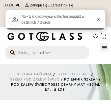
EN
DE
PL
Zaloguj się / Zarejestruj się
NA PREZENT
KONTAKT
Szkło
Szkł
Szkło do 
Ofert
STRONA GŁÓWNA
/
SKLEP GOTGLASS
/
SZKŁO POD ZALEW ŚWIEC
/ POJEMNIK SZKLANY
POD ZALEW ŚWIEC 70831 CZARNY MAT 485 ML
KPL. 6 SZT.