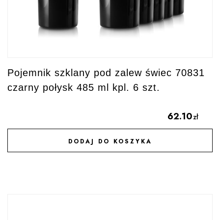
Pojemnik szklany pod zalew świec 70831
czarny połysk 485 ml kpl. 6 szt.
62.10
zł
DODAJ DO KOSZYKA
DODAJ DO ULUBIONYCH