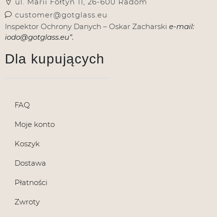
ul. Marii Fołtyn 11, 26-600 Radom
customer@gotglass.eu
Inspektor Ochrony Danych – Oskar Zacharski
e-mail:
iodo@gotglass.eu”.
Dla kupujących
FAQ
Moje konto
Koszyk
Dostawa
Płatności
Zwroty