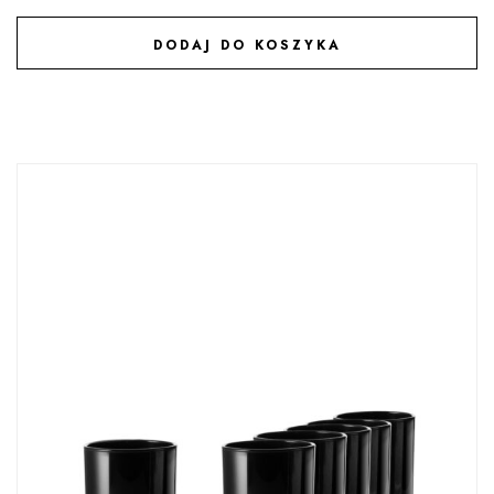
DODAJ DO KOSZYKA
DODAJ DO ULUBIONYCH