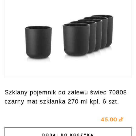
Szklany pojemnik do zalewu świec 70808
czarny mat szklanka 270 ml kpl. 6 szt.
45.00
zł
DODAJ DO KOSZYKA
DODAJ DO ULUBIONYCH