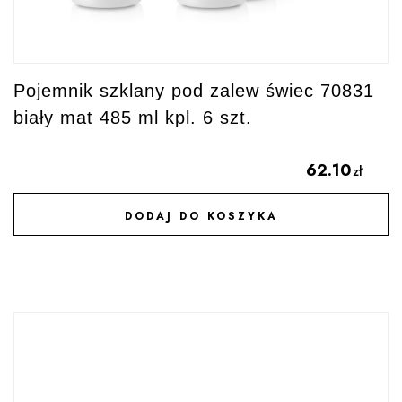
Pojemnik szklany pod zalew świec 70831
biały mat 485 ml kpl. 6 szt.
62.10
zł
DODAJ DO KOSZYKA
DODAJ DO ULUBIONYCH