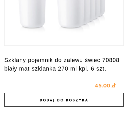
Szklany pojemnik do zalewu świec 70808
biały mat szklanka 270 ml kpl. 6 szt.
45.00
zł
DODAJ DO KOSZYKA
DODAJ DO ULUBIONYCH