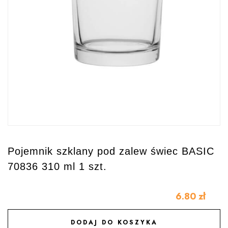
Pojemnik szklany pod zalew świec BASIC
70836 310 ml 1 szt.
6.80
zł
DODAJ DO KOSZYKA
DODAJ DO ULUBIONYCH