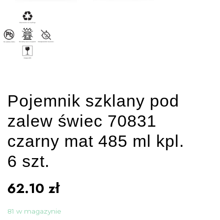
Pojemnik szklany pod
zalew świec 70831
czarny mat 485 ml kpl.
6 szt.
62.10
zł
81 w magazynie