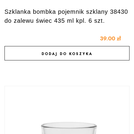
Szklanka bombka pojemnik szklany 38430
do zalewu świec 435 ml kpl. 6 szt.
39.00
zł
DODAJ DO KOSZYKA
DODAJ DO ULUBIONYCH