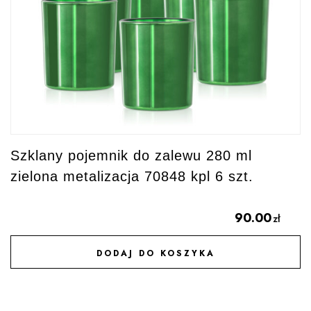
Szklany pojemnik do zalewu 280 ml
zielona metalizacja 70848 kpl 6 szt.
90.00
zł
DODAJ DO KOSZYKA
DODAJ DO ULUBIONYCH