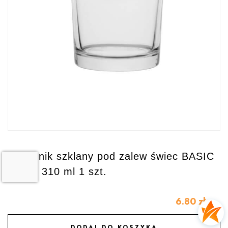
Pojemnik szklany pod zalew świec BASIC
70836 310 ml 1 szt.
6.80
zł
DODAJ DO KOSZYKA