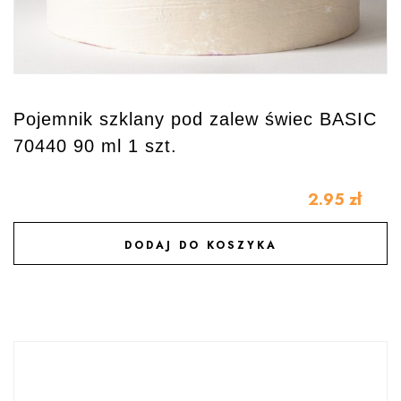
Pojemnik szklany pod zalew świec BASIC
70440 90 ml 1 szt.
2.95
zł
DODAJ DO KOSZYKA
DODAJ DO ULUBIONYCH