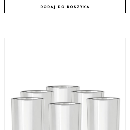
DODAJ DO KOSZYKA
DODAJ DO ULUBIONYCH