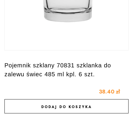
Pojemnik szklany 70831 szklanka do
zalewu świec 485 ml kpl. 6 szt.
38.40
zł
DODAJ DO KOSZYKA
DODAJ DO ULUBIONYCH