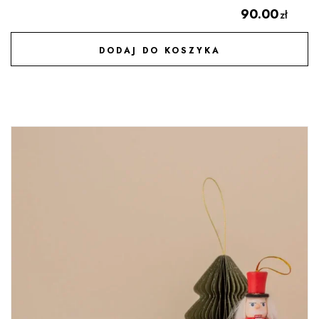
90.00
zł
DODAJ DO KOSZYKA
DODAJ DO ULUBIONYCH