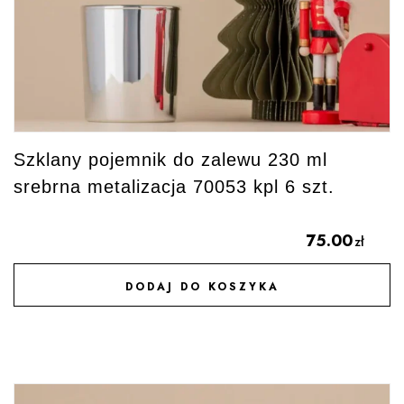
Szklany pojemnik do zalewu 230 ml
srebrna metalizacja 70053 kpl 6 szt.
75.00
zł
DODAJ DO KOSZYKA
DODAJ DO ULUBIONYCH