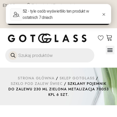
EN
DE
PL
Zaloguj się / Zarejestruj się
NA PREZENT
KONTAKT
Szkło
Szkł
Szkło do 
Ofert
STRONA GŁÓWNA
/
SKLEP GOTGLASS
/
SZKŁO POD ZALEW ŚWIEC
/ SZKLANY POJEMNIK
DO ZALEWU 230 ML ZIELONA METALIZACJA 70053
KPL 6 SZT.