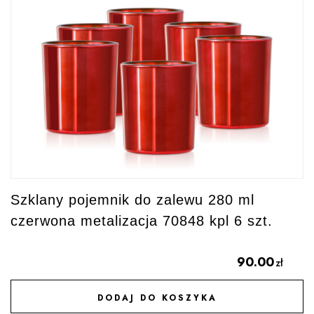
Szklany pojemnik do zalewu 280 ml
czerwona metalizacja 70848 kpl 6 szt.
90.00
zł
DODAJ DO KOSZYKA
DODAJ DO ULUBIONYCH