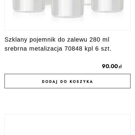
Szklany pojemnik do zalewu 280 ml
srebrna metalizacja 70848 kpl 6 szt.
90.00
zł
DODAJ DO KOSZYKA
DODAJ DO ULUBIONYCH