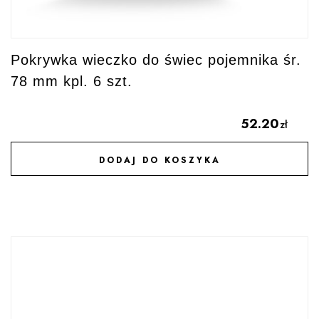
Pokrywka wieczko do świec pojemnika śr.
78 mm kpl. 6 szt.
52.20
zł
DODAJ DO KOSZYKA
DODAJ DO ULUBIONYCH