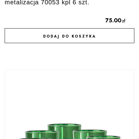
metalizacja 70053 kpl 6 szt.
75.00
zł
DODAJ DO KOSZYKA
DODAJ DO ULUBIONYCH