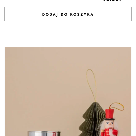
DODAJ DO KOSZYKA
DODAJ DO ULUBIONYCH