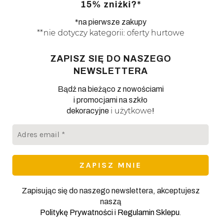
15% zniżki?*
*na pierwsze zakupy
**nie dotyczy kategorii: oferty hurtowe
ZAPISZ SIĘ DO NASZEGO
NEWSLETTERA
Bądź na bieżąco z nowościami
i promocjami na szkło
i użytkowe
dekoracyjne
!
Adres
email
*
Zapisując się do naszego newslettera, akceptujesz
naszą
.
Politykę Prywatności
i
Regulamin Sklepu