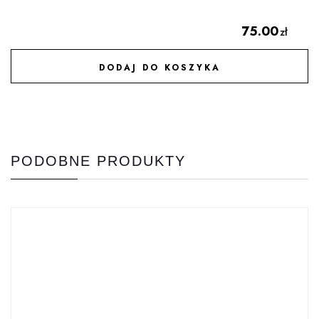
75.00
zł
DODAJ DO KOSZYKA
DODAJ DO ULUBIONYCH
PODOBNE PRODUKTY