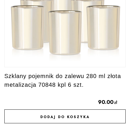
Szklany pojemnik do zalewu 280 ml złota
metalizacja 70848 kpl 6 szt.
90.00
zł
DODAJ DO KOSZYKA
DODAJ DO ULUBIONYCH