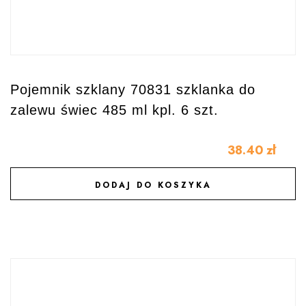
Pojemnik szklany 70831 szklanka do
zalewu świec 485 ml kpl. 6 szt.
38.40
zł
DODAJ DO KOSZYKA
DODAJ DO ULUBIONYCH