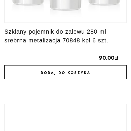
Szklany pojemnik do zalewu 280 ml
srebrna metalizacja 70848 kpl 6 szt.
90.00
zł
DODAJ DO KOSZYKA
DODAJ DO ULUBIONYCH