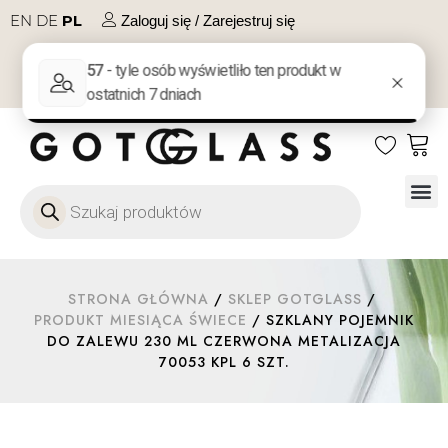
EN
DE
PL
Zaloguj się / Zarejestruj się
NA PREZENT
KONTAKT
Szkło
Szkł
Szkło do 
Ofert
STRONA GŁÓWNA
/
SKLEP GOTGLASS
/
PRODUKT MIESIĄCA ŚWIECE
/ SZKLANY POJEMNIK
DO ZALEWU 230 ML CZERWONA METALIZACJA
70053 KPL 6 SZT.