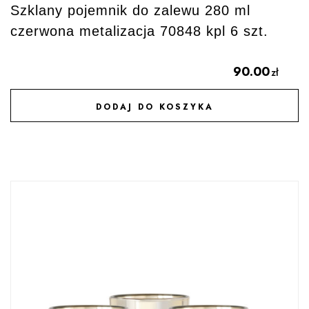
Szklany pojemnik do zalewu 280 ml
czerwona metalizacja 70848 kpl 6 szt.
90.00
zł
DODAJ DO KOSZYKA
DODAJ DO ULUBIONYCH