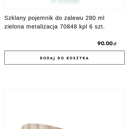
Szklany pojemnik do zalewu 280 ml
zielona metalizacja 70848 kpl 6 szt.
90.00
zł
DODAJ DO KOSZYKA
DODAJ DO ULUBIONYCH