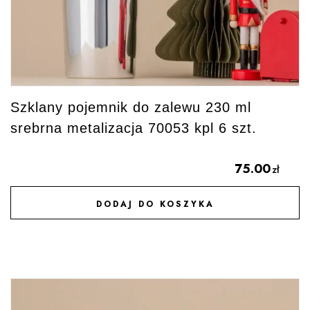
Szklany pojemnik do zalewu 230 ml
srebrna metalizacja 70053 kpl 6 szt.
75.00
zł
DODAJ DO KOSZYKA
DODAJ DO ULUBIONYCH