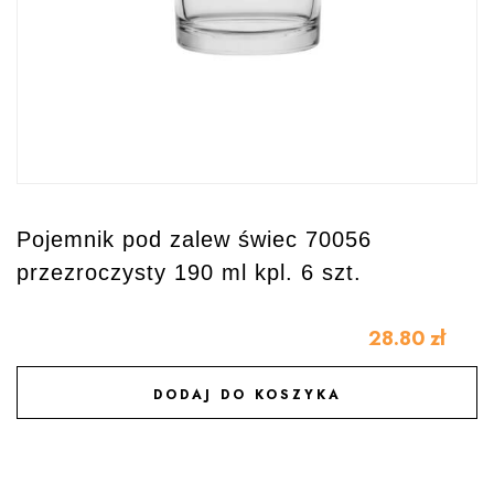
Pojemnik pod zalew świec 70056
przezroczysty 190 ml kpl. 6 szt.
28.80
zł
DODAJ DO KOSZYKA
DODAJ DO ULUBIONYCH