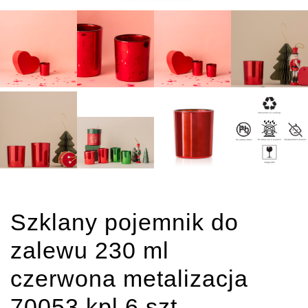
Szklany pojemnik do
zalewu 230 ml
czerwona metalizacja
70053 kpl 6 szt.