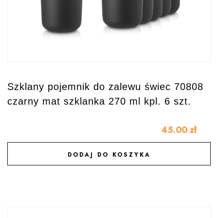
Szklany pojemnik do zalewu świec 70808
czarny mat szklanka 270 ml kpl. 6 szt.
45.00
zł
DODAJ DO KOSZYKA
DODAJ DO ULUBIONYCH