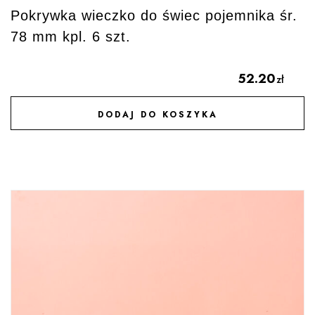
Pokrywka wieczko do świec pojemnika śr.
78 mm kpl. 6 szt.
52.20
zł
DODAJ DO KOSZYKA
DODAJ DO ULUBIONYCH