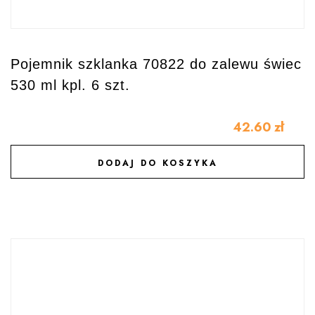
Pojemnik szklanka 70822 do zalewu świec
530 ml kpl. 6 szt.
42.60
zł
DODAJ DO KOSZYKA
DODAJ DO ULUBIONYCH