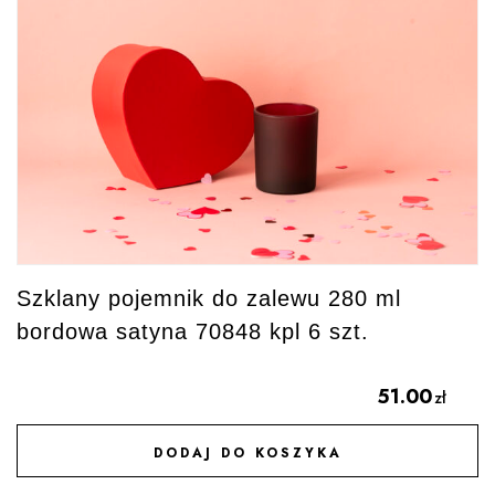
Szklany pojemnik do zalewu 280 ml
bordowa satyna 70848 kpl 6 szt.
51.00
zł
DODAJ DO KOSZYKA
DODAJ DO ULUBIONYCH