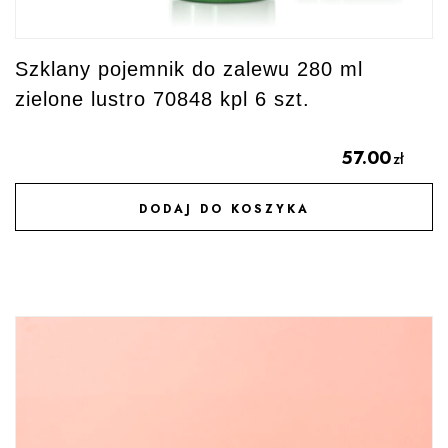
Szklany pojemnik do zalewu 280 ml
zielone lustro 70848 kpl 6 szt.
57.00
zł
DODAJ DO KOSZYKA
DODAJ DO ULUBIONYCH