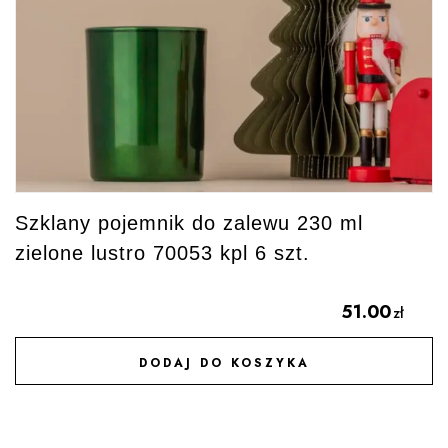
Szklany pojemnik do zalewu 230 ml
zielone lustro 70053 kpl 6 szt.
51.00
zł
DODAJ DO KOSZYKA
DODAJ DO ULUBIONYCH