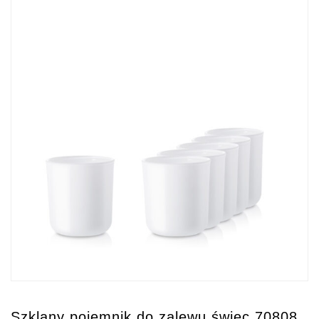
Szklany pojemnik do zalewu świec 70808