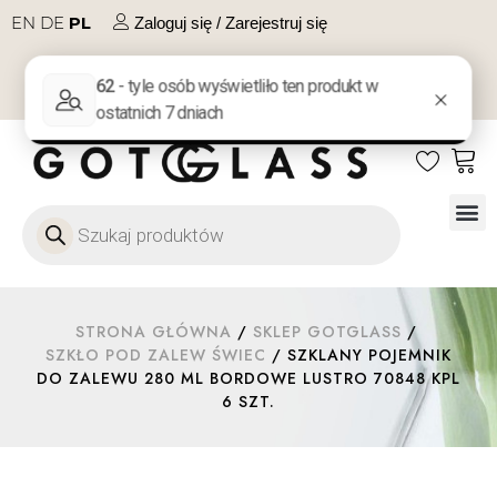
EN
DE
PL
Zaloguj się / Zarejestruj się
NA PREZENT
KONTAKT
Szkło
Szkł
Szkło do 
Ofert
STRONA GŁÓWNA
/
SKLEP GOTGLASS
/
SZKŁO POD ZALEW ŚWIEC
/ SZKLANY POJEMNIK
DO ZALEWU 280 ML BORDOWE LUSTRO 70848 KPL
6 SZT.