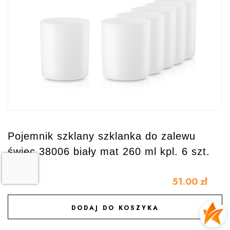
Pojemnik szklany szklanka do zalewu
świec 38006 biały mat 260 ml kpl. 6 szt.
51.00
zł
DODAJ DO KOSZYKA
DODAJ DO ULUBIONYCH