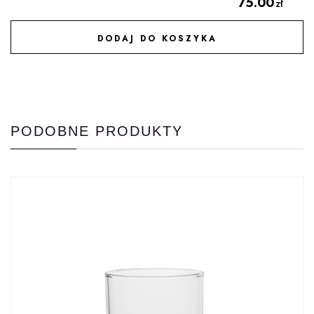
75.00
zł
DODAJ DO KOSZYKA
DODAJ DO ULUBIONYCH
PODOBNE PRODUKTY