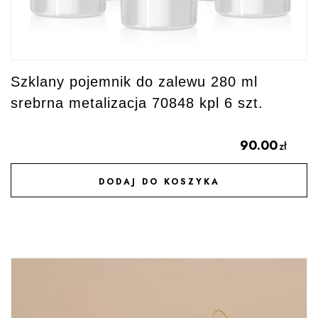
Szklany pojemnik do zalewu 280 ml
srebrna metalizacja 70848 kpl 6 szt.
90.00
zł
DODAJ DO KOSZYKA
DODAJ DO ULUBIONYCH