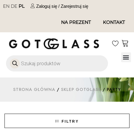
EN
DE
PL
Zaloguj się / Zarejestruj się
NA PREZENT
KONTAKT
Szkło
Szkł
Szkło do 
Ofert
STRONA GŁÓWNA
/
SKLEP GOTGLASS
/ PARTY
FILTRY