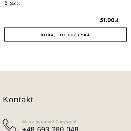
6 szt.
51.00
zł
DODAJ DO KOSZYKA
DODAJ DO ULUBIONYCH
Kontakt
Masz pytania? Zadzwoń!
+48 693 280 048