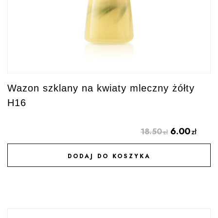
Wazon szklany na kwiaty mleczny żółty
H16
6.00
18.50
zł
zł
DODAJ DO KOSZYKA
DODAJ DO ULUBIONYCH