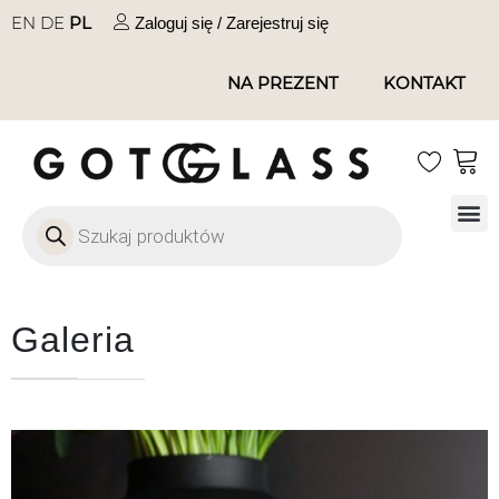
EN
DE
PL
Zaloguj się / Zarejestruj się
NA PREZENT
KONTAKT
Szkło
Szkł
Szkło do 
Ofert
Galeria