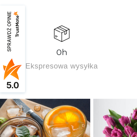
SPRAWDŹ OPINIE
0
h
Ekspresowa wysyłka
5.0