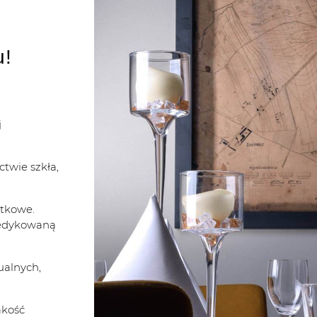
u!
j
twie szkła,
ytkowe.
 dedykowaną
ualnych,
akość