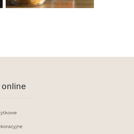
 online
żytkowe
ekoracyjne