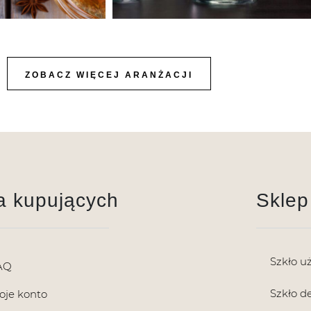
ZOBACZ WIĘCEJ ARANŻACJI
a kupujących
Sklep
Szkło u
AQ
Szkło d
oje konto