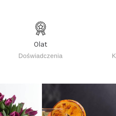
0
lat
Doświadczenia
K