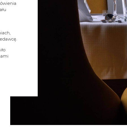
mówienia
ału
iach,
zedawcę.
iło
tami