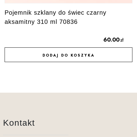
Pojemnik szklany do świec czarny
aksamitny 310 ml 70836
60.00
zł
DODAJ DO KOSZYKA
DODAJ DO ULUBIONYCH
Kontakt