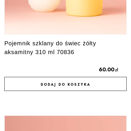
Pojemnik szklany do świec żółty
aksamitny 310 ml 70836
60.00
zł
DODAJ DO KOSZYKA
DODAJ DO ULUBIONYCH