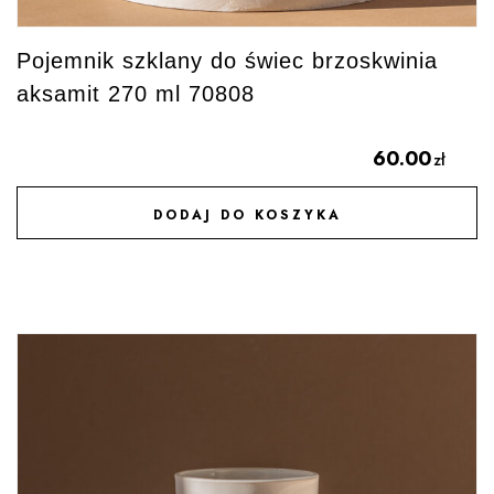
Pojemnik szklany do świec brzoskwinia
aksamit 270 ml 70808
60.00
zł
DODAJ DO KOSZYKA
DODAJ DO ULUBIONYCH