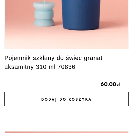
Pojemnik szklany do świec granat
aksamitny 310 ml 70836
60.00
zł
DODAJ DO KOSZYKA
DODAJ DO ULUBIONYCH