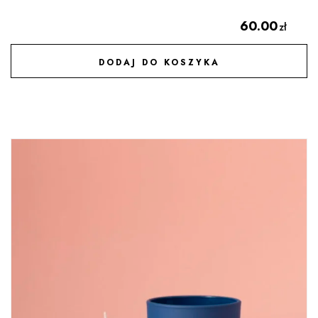
60.00
zł
DODAJ DO KOSZYKA
DODAJ DO ULUBIONYCH