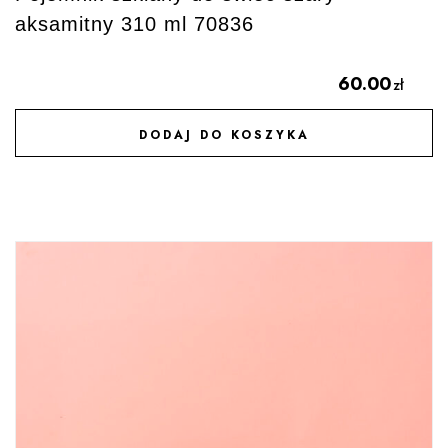
aksamitny 310 ml 70836
60.00
zł
DODAJ DO KOSZYKA
DODAJ DO ULUBIONYCH