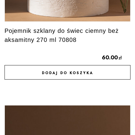
Pojemnik szklany do świec ciemny beż
aksamitny 270 ml 70808
60.00
zł
DODAJ DO KOSZYKA
DODAJ DO ULUBIONYCH