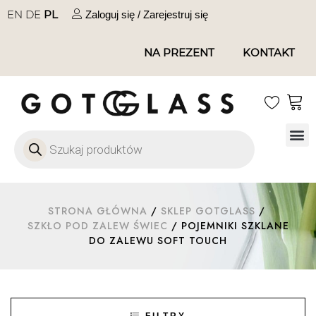
EN
DE
PL
Zaloguj się / Zarejestruj się
NA PREZENT
KONTAKT
Szkło
Szkł
Szkło do 
Ofert
STRONA GŁÓWNA
/
SKLEP GOTGLASS
/
SZKŁO POD ZALEW ŚWIEC
/ POJEMNIKI SZKLANE
DO ZALEWU SOFT TOUCH
FILTRY