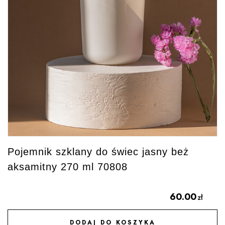
Pojemnik szklany do świec jasny beż
aksamitny 270 ml 70808
60.00
zł
DODAJ DO KOSZYKA
DODAJ DO ULUBIONYCH