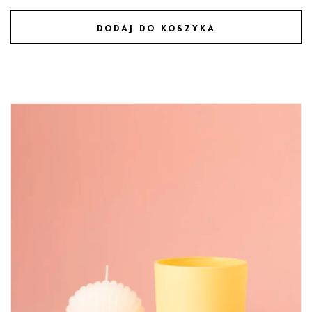
DODAJ DO KOSZYKA
DODAJ DO ULUBIONYCH