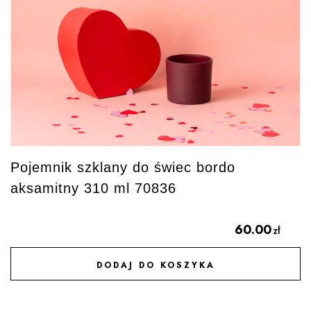
Pojemnik szklany do świec bordo
aksamitny 310 ml 70836
60.00
zł
DODAJ DO KOSZYKA
DODAJ DO ULUBIONYCH