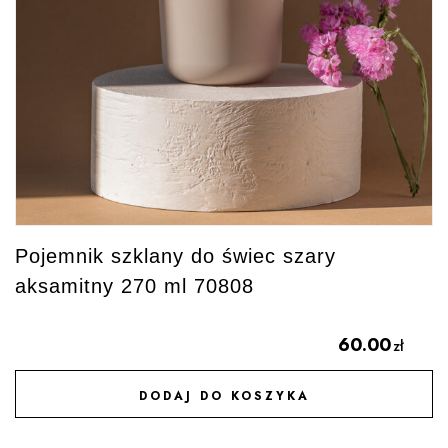
Pojemnik szklany do świec szary
aksamitny 270 ml 70808
60.00
zł
DODAJ DO KOSZYKA
DODAJ DO ULUBIONYCH