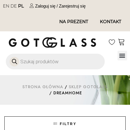
EN
DE
PL
Zaloguj się / Zarejestruj się
NA PREZENT
KONTAKT
Szkło
Szkł
Szkło do 
Ofert
STRONA GŁÓWNA
/
SKLEP GOTGLASS
/ DREAMHOME
FILTRY