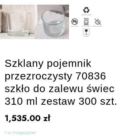
Szklany pojemnik
przezroczysty 70836
szkło do zalewu świec
310 ml zestaw 300 szt.
1,535.00
zł
1 w magazynie