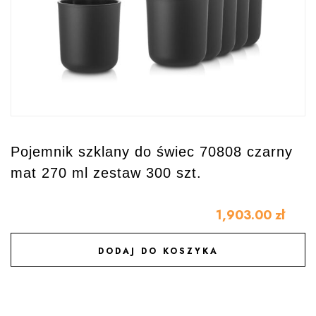
Pojemnik szklany do świec 70808 czarny
mat 270 ml zestaw 300 szt.
1,903.00
zł
DODAJ DO KOSZYKA
DODAJ DO ULUBIONYCH