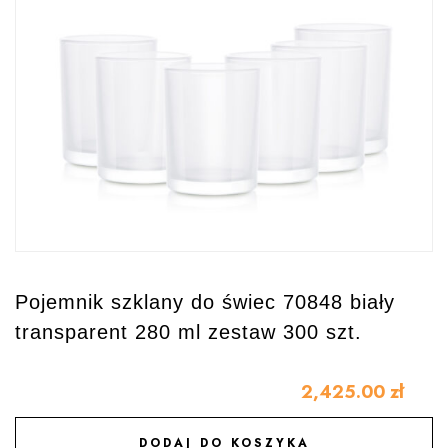
Pojemnik szklany do świec 70848 biały
transparent 280 ml zestaw 300 szt.
2,425.00
zł
DODAJ DO KOSZYKA
DODAJ DO ULUBIONYCH