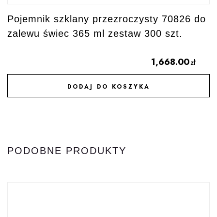
Pojemnik szklany przezroczysty 70826 do
zalewu świec 365 ml zestaw 300 szt.
1,668.00
zł
DODAJ DO KOSZYKA
DODAJ DO ULUBIONYCH
PODOBNE PRODUKTY