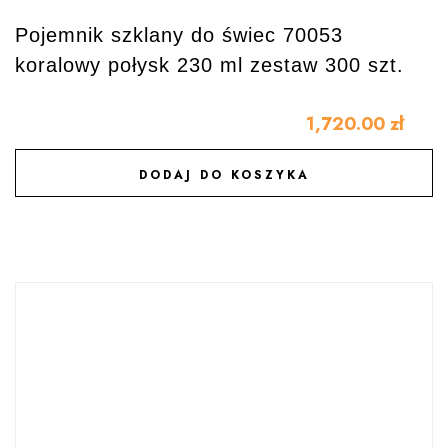
Pojemnik szklany do świec 70053
koralowy połysk 230 ml zestaw 300 szt.
1,720.00
zł
DODAJ DO KOSZYKA
DODAJ DO ULUBIONYCH