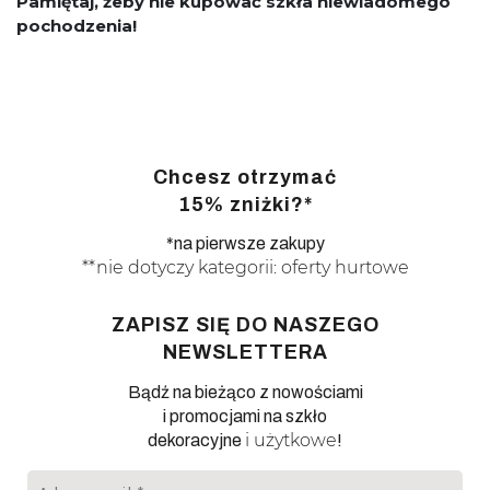
Pamiętaj, żeby nie kupować szkła niewiadomego
pochodzenia!
Chcesz otrzymać
15% zniżki?*
*na pierwsze zakupy
**nie dotyczy kategorii: oferty hurtowe
ZAPISZ SIĘ DO NASZEGO
NEWSLETTERA
Bądź na bieżąco z nowościami
i promocjami na szkło
i użytkowe
dekoracyjne
!
Adres