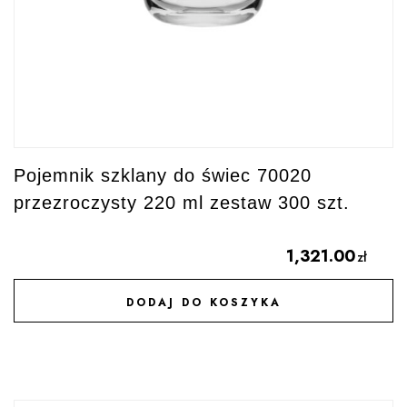
Pojemnik szklany do świec 70020
przezroczysty 220 ml zestaw 300 szt.
1,321.00
zł
DODAJ DO KOSZYKA
DODAJ DO ULUBIONYCH