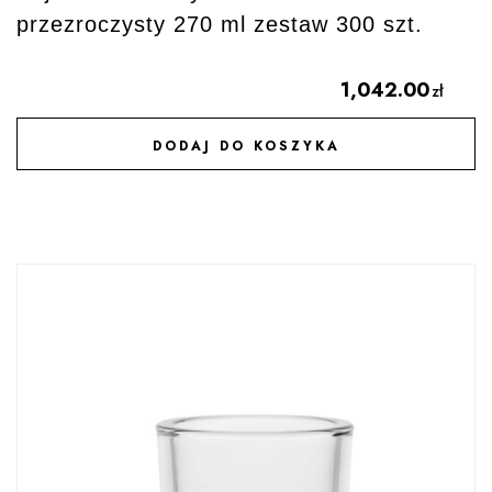
przezroczysty 270 ml zestaw 300 szt.
1,042.00
zł
DODAJ DO KOSZYKA
DODAJ DO ULUBIONYCH