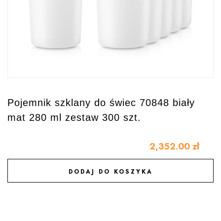
Pojemnik szklany do świec 70848 biały
mat 280 ml zestaw 300 szt.
2,352.00
zł
DODAJ DO KOSZYKA
DODAJ DO ULUBIONYCH