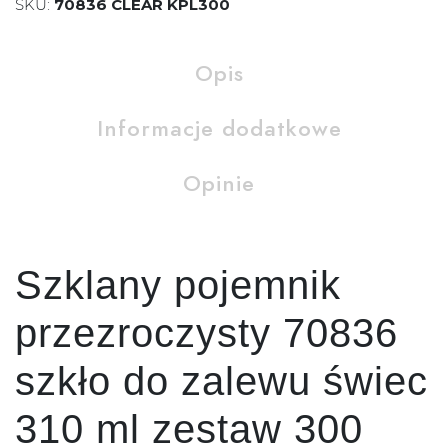
SKU:
70836 CLEAR KPL300
Opis
Informacje dodatkowe
Opinie
Szklany pojemnik
przezroczysty 70836
szkło do zalewu świec
310 ml zestaw 300