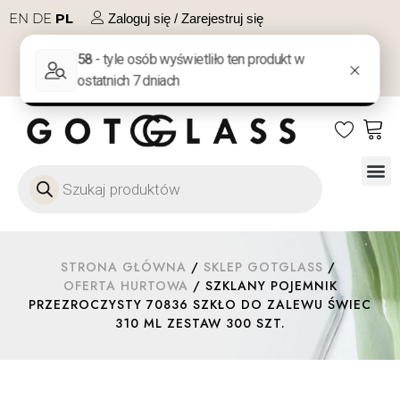
EN
DE
PL
Zaloguj się / Zarejestruj się
NA PREZENT
KONTAKT
Szkło
Szkł
Szkło do 
Ofert
STRONA GŁÓWNA
/
SKLEP GOTGLASS
/
OFERTA HURTOWA
/ SZKLANY POJEMNIK
PRZEZROCZYSTY 70836 SZKŁO DO ZALEWU ŚWIEC
310 ML ZESTAW 300 SZT.