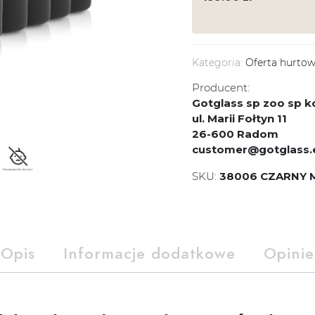
Kategoria:
Oferta hurto
Producent:
Gotglass sp zoo sp
ul. Marii Fołtyn 11
26-600 Radom
customer@gotglass.
SKU:
38006 CZARNY 
Opis
Informacje dodatkowe
Opinie