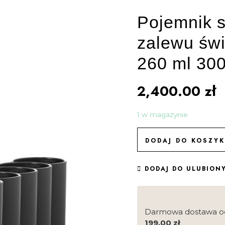
Pojemnik s
zalewu św
260 ml 300
2,400.00
zł
1 w magazynie
DODAJ DO KOSZY
DODAJ DO ULUBION
Darmowa dostawa o
199.00
zł