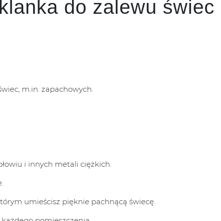
klanka do zalewu świec
wiec, m.in. zapachowych.
łowiu i innych metali ciężkich.
.
tórym umieścisz pięknie pachnącą świecę.
e każdego pomieszczenia.