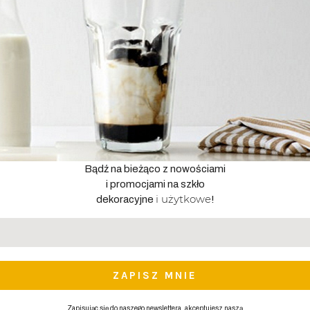
Bądź na bieżąco z nowościami
i promocjami na szkło
i użytkowe
dekoracyjne
!
Adres
email
*
Zapisując się do naszego newslettera, akceptujesz naszą