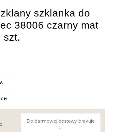
zklany szklanka do
iec 38006 czarny mat
 szt.
KA
YCH
Do darmowej dostawy brakuje
d
Ci: