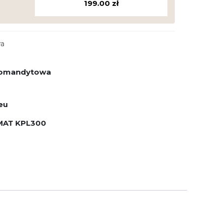
199.00
zł
wa
 komandytowa
eu
MAT KPL300