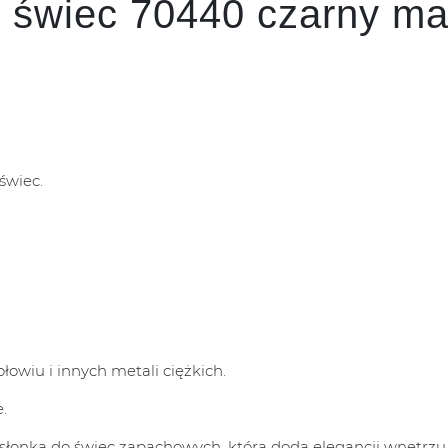
 świec 70440 czarny ma
świec.
łowiu i innych metali ciężkich.
.
słonka do świec zapachowych, która doda elegancji wnętrzu 