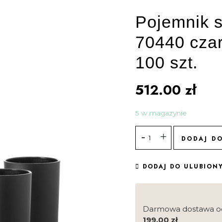
Pojemnik s
70440 czar
100 szt.
512.00
zł
5 w magazynie
DODAJ D
DODAJ DO ULUBION
Darmowa dostawa o
199.00
zł