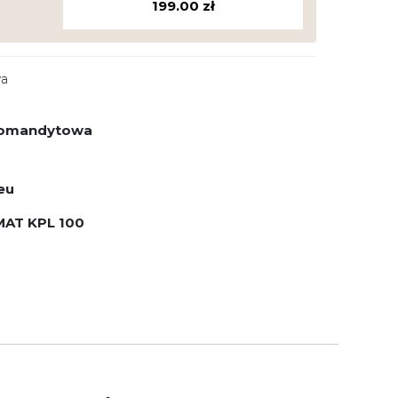
199.00
zł
wa
 komandytowa
eu
AT KPL 100