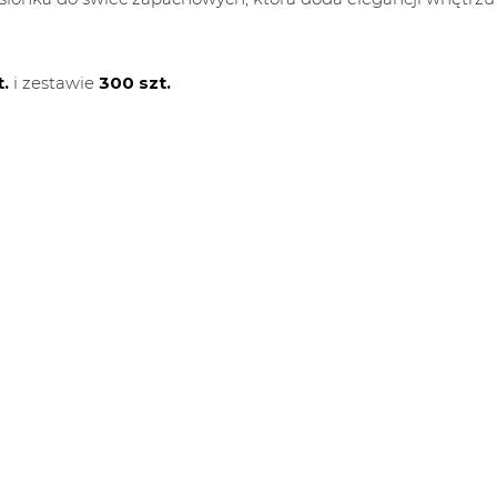
t.
i zestawie
300 szt.