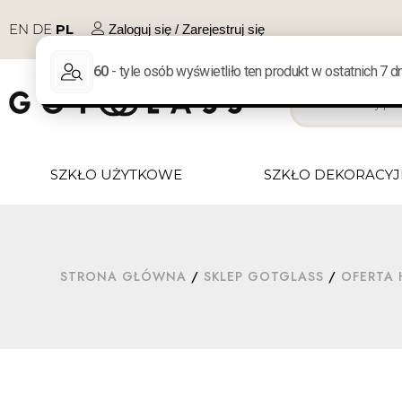
EN
DE
PL
Zaloguj się / Zarejestruj się
SZKŁO UŻYTKOWE
SZKŁO DEKORACY
STRONA GŁÓWNA
/
SKLEP GOTGLASS
/
OFERTA