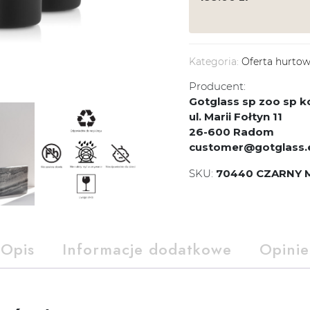
Kategoria:
Oferta hurto
Producent:
Gotglass sp zoo sp
ul. Marii Fołtyn 11
26-600 Radom
customer@gotglass.
SKU:
70440 CZARNY M
Opis
Informacje dodatkowe
Opinie