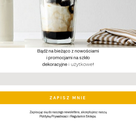
Bądź na bieżąco z nowościami
i promocjami na szkło
i użytkowe
dekoracyjne
!
Adres
email
*
Zapisując się do naszego newslettera, akceptujesz naszą
.
Politykę Prywatności
i
Regulamin Sklepu