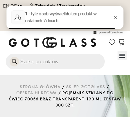
EN
DE
PL
Zaloguj się / Zarejestruj się
NA PREZENT
KONTAKT
Szkło
Szkł
Szkło do 
Ofert
STRONA GŁÓWNA
/
SKLEP GOTGLASS
/
OFERTA HURTOWA
/ POJEMNIK SZKLANY DO
ŚWIEC 70056 BRĄZ TRANSPARENT 190 ML ZESTAW
300 SZT.