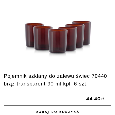
Pojemnik szklany do zalewu świec 70440
brąz transparent 90 ml kpl. 6 szt.
44.40
zł
DODAJ DO KOSZYKA
DODAJ DO ULUBIONYCH