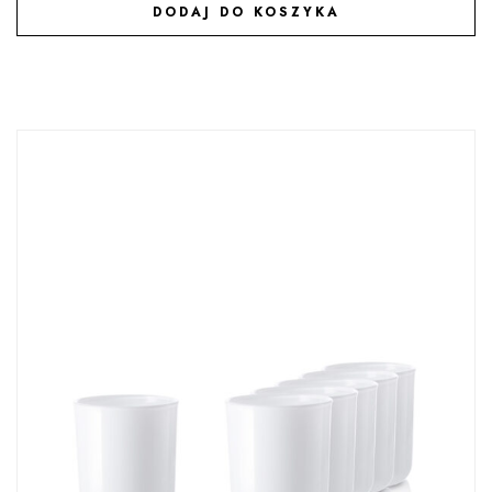
DODAJ DO KOSZYKA
DODAJ DO ULUBIONYCH