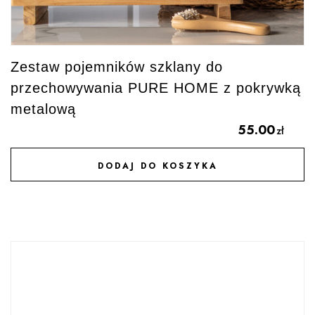
Zestaw pojemników szklany do
przechowywania PURE HOME z pokrywką
metalową
55.00
zł
DODAJ DO KOSZYKA
DODAJ DO ULUBIONYCH