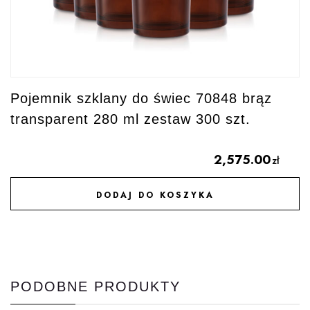
Pojemnik szklany do świec 70848 brąz
transparent 280 ml zestaw 300 szt.
2,575.00
zł
DODAJ DO KOSZYKA
DODAJ DO ULUBIONYCH
PODOBNE PRODUKTY