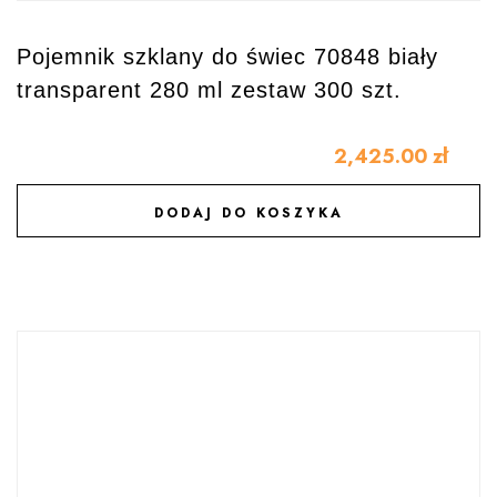
Pojemnik szklany do świec 70848 biały
transparent 280 ml zestaw 300 szt.
2,425.00
zł
DODAJ DO KOSZYKA
DODAJ DO ULUBIONYCH