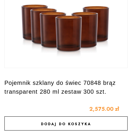
Pojemnik szklany do świec 70848 brąz
transparent 280 ml zestaw 300 szt.
2,575.00
zł
DODAJ DO KOSZYKA
DODAJ DO ULUBIONYCH