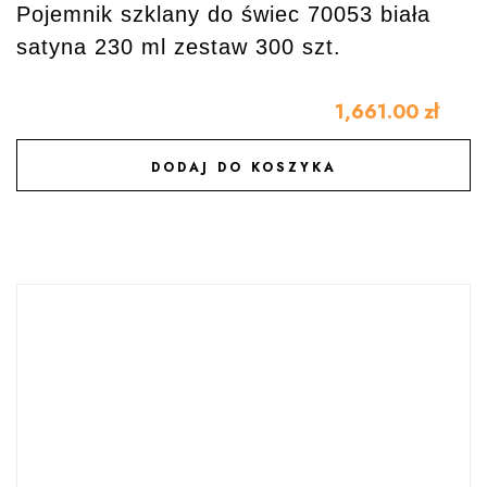
Pojemnik szklany do świec 70053 biała
satyna 230 ml zestaw 300 szt.
1,661.00
zł
DODAJ DO KOSZYKA
DODAJ DO ULUBIONYCH