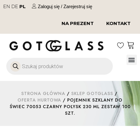
EN
DE
PL
Zaloguj się / Zarejestruj się
NA PREZENT
KONTAKT
Szkło
Szkł
Szkło do 
Ofert
STRONA GŁÓWNA
/
SKLEP GOTGLASS
/
OFERTA HURTOWA
/ POJEMNIK SZKLANY DO
ŚWIEC 70053 CZARNY POŁYSK 230 ML ZESTAW 100
SZT.