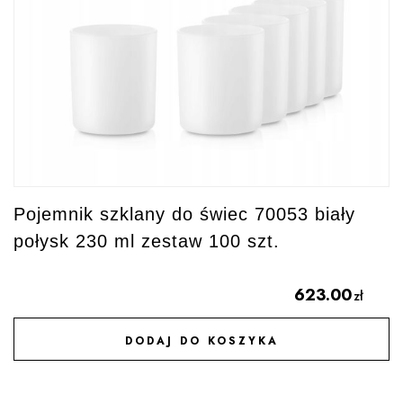
Pojemnik szklany do świec 70053 biały
połysk 230 ml zestaw 100 szt.
623.00
zł
DODAJ DO KOSZYKA
DODAJ DO ULUBIONYCH