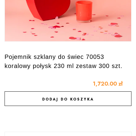
Pojemnik szklany do świec 70053
koralowy połysk 230 ml zestaw 300 szt.
1,720.00
zł
DODAJ DO KOSZYKA
DODAJ DO ULUBIONYCH