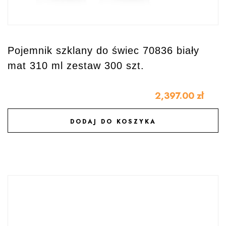
Pojemnik szklany do świec 70836 biały
mat 310 ml zestaw 300 szt.
2,397.00
zł
DODAJ DO KOSZYKA
DODAJ DO ULUBIONYCH