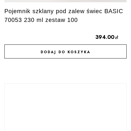
Pojemnik szklany pod zalew świec BASIC
70053 230 ml zestaw 100
394.00
zł
DODAJ DO KOSZYKA
DODAJ DO ULUBIONYCH