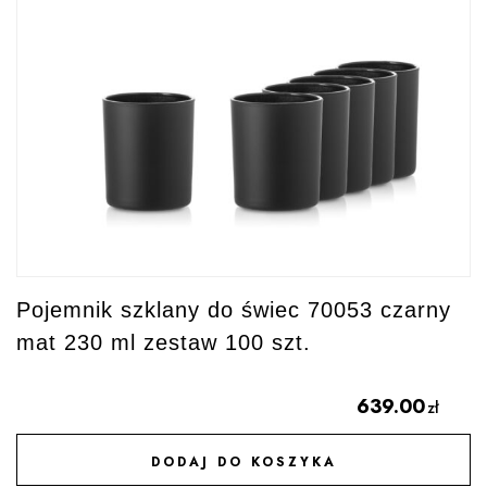
Pojemnik szklany do świec 70053 czarny
mat 230 ml zestaw 100 szt.
639.00
zł
DODAJ DO KOSZYKA
DODAJ DO ULUBIONYCH