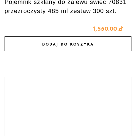
Pojemnik szklany do zalewu świec 70831
przezroczysty 485 ml zestaw 300 szt.
1,550.00
zł
DODAJ DO KOSZYKA
DODAJ DO ULUBIONYCH