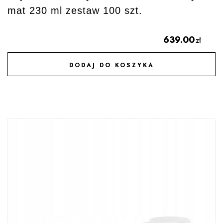
mat 230 ml zestaw 100 szt.
639.00
zł
DODAJ DO KOSZYKA
DODAJ DO ULUBIONYCH