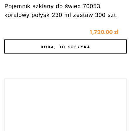
Pojemnik szklany do świec 70053
koralowy połysk 230 ml zestaw 300 szt.
1,720.00
zł
DODAJ DO KOSZYKA
DODAJ DO ULUBIONYCH