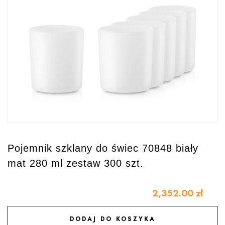
Pojemnik szklany do świec 70848 biały
mat 280 ml zestaw 300 szt.
2,352.00
zł
DODAJ DO KOSZYKA
DODAJ DO ULUBIONYCH