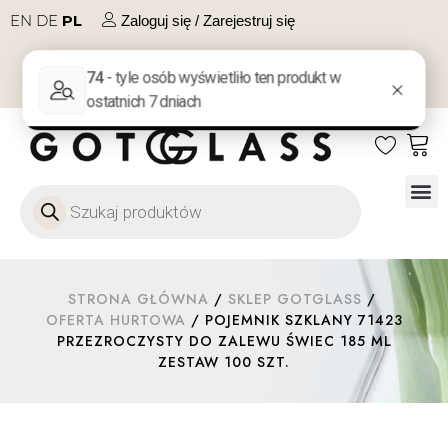
EN
DE
PL
Zaloguj się / Zarejestruj się
NA PREZENT
KONTAKT
Szkło
Szkł
Szkło do 
Ofert
STRONA GŁÓWNA
/
SKLEP GOTGLASS
/
OFERTA HURTOWA
/ POJEMNIK SZKLANY 71423
PRZEZROCZYSTY DO ZALEWU ŚWIEC 185 ML
ZESTAW 100 SZT.