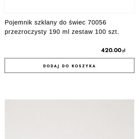
Pojemnik szklany do świec 70056
przezroczysty 190 ml zestaw 100 szt.
420.00
zł
DODAJ DO KOSZYKA
DODAJ DO ULUBIONYCH