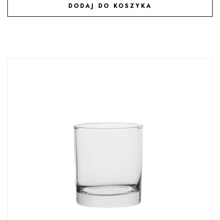
DODAJ DO KOSZYKA
DODAJ DO ULUBIONYCH