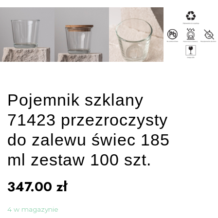
Pojemnik szklany
71423 przezroczysty
do zalewu świec 185
ml zestaw 100 szt.
347.00
zł
4 w magazynie