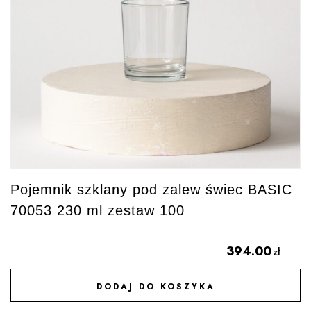
Pojemnik szklany pod zalew świec BASIC
70053 230 ml zestaw 100
394.00
zł
DODAJ DO KOSZYKA
DODAJ DO ULUBIONYCH