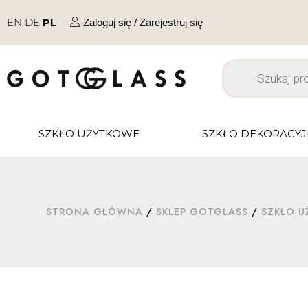
EN
DE
PL
Zaloguj się / Zarejestruj się
SZKŁO UŻYTKOWE
SZKŁO DEKORACY
STRONA GŁÓWNA
/
SKLEP GOTGLASS
/
SZKŁO 