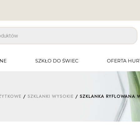
JNE
SZKŁO DO ŚWIEC
OFERTA HU
UŻYTKOWE
/
SZKLANKI WYSOKIE
/ SZKLANKA RYFLOWANA WY