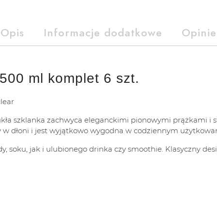
Opis
Informacje dodatkowe
Opinie
500 ml komplet 6 szt.
lear
ła szklanka zachwyca eleganckimi pionowymi prążkami i st
ży w dłoni i jest wyjątkowo wygodna w codziennym użytkowan
y, soku, jak i ulubionego drinka czy smoothie. Klasyczny de