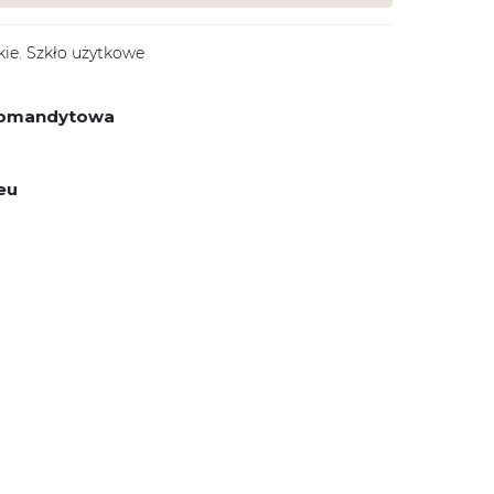
kie
,
Szkło użytkowe
 komandytowa
eu