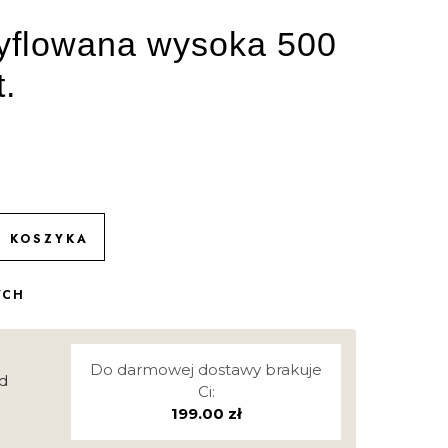
ryflowana wysoka 500
t.
O KOSZYKA
YCH
Do darmowej dostawy brakuje
d
Ci:
199.00
zł