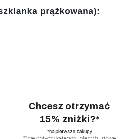
szklanka prążkowana):
Chcesz otrzymać
15% zniżki?*
*na pierwsze zakupy
**nie dotyczy kategorii: oferty hurtowe