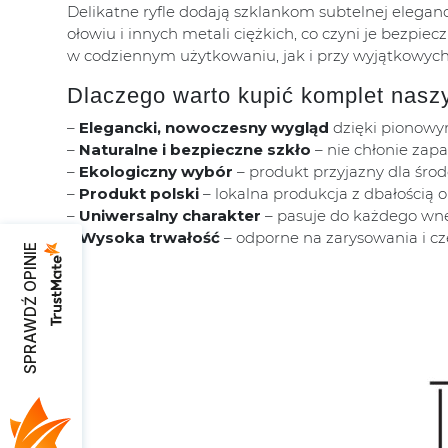
Delikatne ryfle dodają szklankom subtelnej elega
ołowiu i innych metali ciężkich, co czyni je bezpi
w codziennym użytkowaniu, jak i przy wyjątkowych 
Dlaczego warto kupić komplet nasz
–
Elegancki, nowoczesny wygląd
dzięki pionowy
–
Naturalne i bezpieczne szkło
– nie chłonie zap
–
Ekologiczny wybór
– produkt przyjazny dla śro
–
Produkt polski
– lokalna produkcja z dbałością o
–
Uniwersalny charakter
– pasuje do każdego wnęt
–
Wysoka trwałość
– odporne na zarysowania i cz
SPRAWDŹ OPINIE