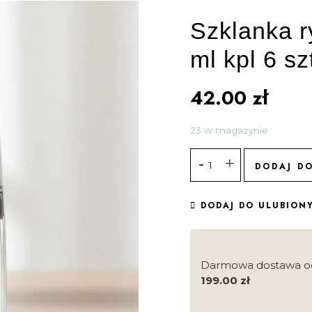
Szklanka 
ml kpl 6 sz
42.00
zł
23 w magazynie
DODAJ D
DODAJ DO ULUBION
Darmowa dostawa o
199.00
zł