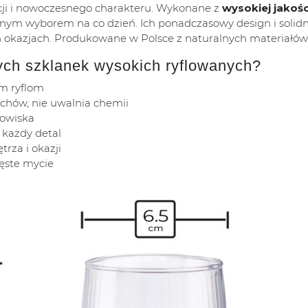
ncji i nowoczesnego charakteru. Wykonane z
wysokiej jako
ecznym wyborem na co dzień. Ich ponadczasowy design i solid
okazjach. Produkowane w Polsce z naturalnych materiałów, s
ych szklanek wysokich ryflowanych?
m ryflom
achów, nie uwalnia chemii
dowiska
 każdy detal
rza i okazji
ęste mycie