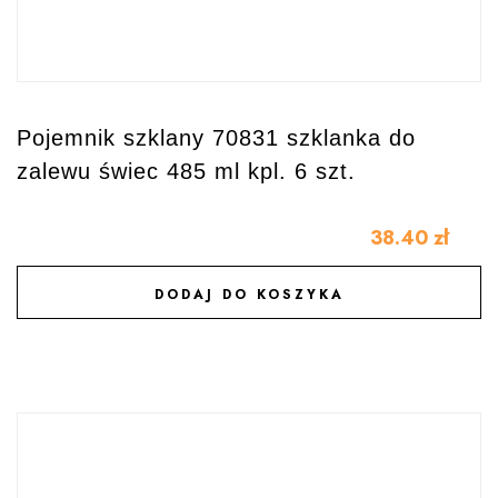
Pojemnik szklany 70831 szklanka do
zalewu świec 485 ml kpl. 6 szt.
38.40
zł
DODAJ DO KOSZYKA
DODAJ DO ULUBIONYCH