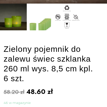
Zielony pojemnik do
zalewu świec szklanka
260 ml wys. 8,5 cm kpl.
6 szt.
48.60
zł
58.20
zł
46 w magazynie