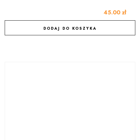
45.00
zł
DODAJ DO KOSZYKA
DODAJ DO ULUBIONYCH