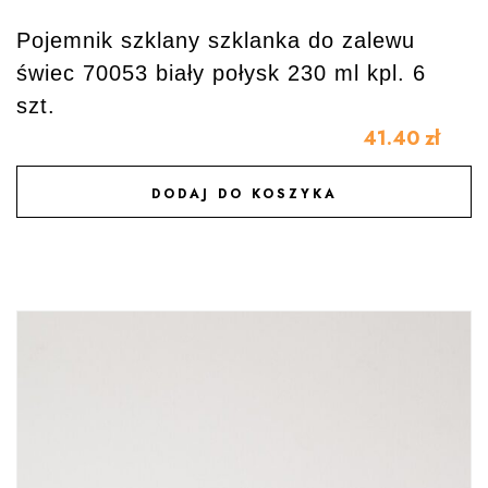
Pojemnik szklany szklanka do zalewu
świec 70053 biały połysk 230 ml kpl. 6
szt.
41.40
zł
DODAJ DO KOSZYKA
DODAJ DO ULUBIONYCH