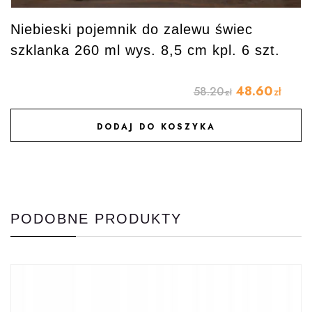
Niebieski pojemnik do zalewu świec
szklanka 260 ml wys. 8,5 cm kpl. 6 szt.
48.60
58.20
zł
zł
DODAJ DO KOSZYKA
DODAJ DO ULUBIONYCH
PODOBNE PRODUKTY