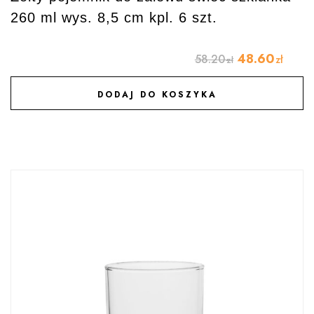
260 ml wys. 8,5 cm kpl. 6 szt.
48.60
58.20
zł
zł
DODAJ DO KOSZYKA
DODAJ DO ULUBIONYCH