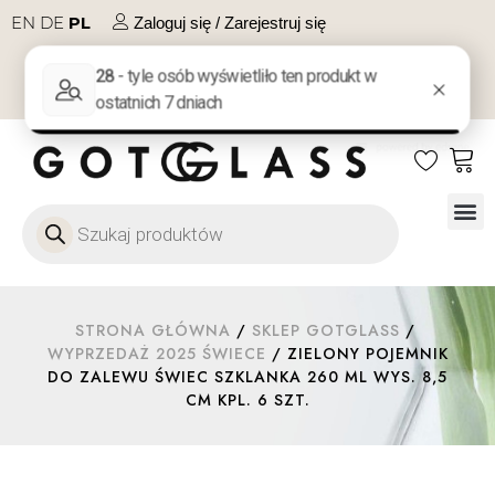
EN
DE
PL
Zaloguj się / Zarejestruj się
NA PREZENT
KONTAKT
Szkło
Szkł
Szkło do 
Ofert
STRONA GŁÓWNA
/
SKLEP GOTGLASS
/
WYPRZEDAŻ 2025 ŚWIECE
/ ZIELONY POJEMNIK
DO ZALEWU ŚWIEC SZKLANKA 260 ML WYS. 8,5
CM KPL. 6 SZT.