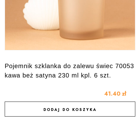
Pojemnik szklanka do zalewu świec 70053
kawa beż satyna 230 ml kpl. 6 szt.
41.40
zł
DODAJ DO KOSZYKA
DODAJ DO ULUBIONYCH