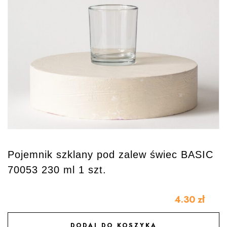
Pojemnik szklany pod zalew świec BASIC
70053 230 ml 1 szt.
4.30
zł
DODAJ DO KOSZYKA
DODAJ DO ULUBIONYCH