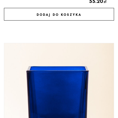
55.20
zł
DODAJ DO KOSZYKA
DODAJ DO ULUBIONYCH