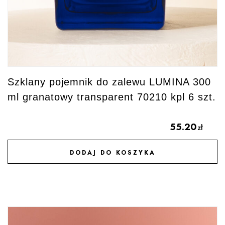
Szklany pojemnik do zalewu LUMINA 300
ml granatowy transparent 70210 kpl 6 szt.
55.20
zł
DODAJ DO KOSZYKA
DODAJ DO ULUBIONYCH