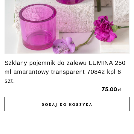
Szklany pojemnik do zalewu LUMINA 250
ml amarantowy transparent 70842 kpl 6
szt.
75.00
zł
DODAJ DO KOSZYKA
DODAJ DO ULUBIONYCH