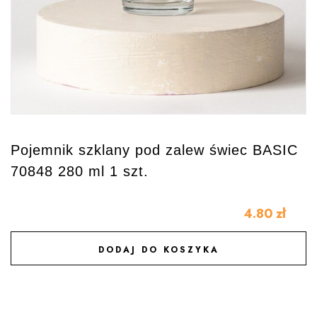
Pojemnik szklany pod zalew świec BASIC
70848 280 ml 1 szt.
4.80
zł
DODAJ DO KOSZYKA
DODAJ DO ULUBIONYCH