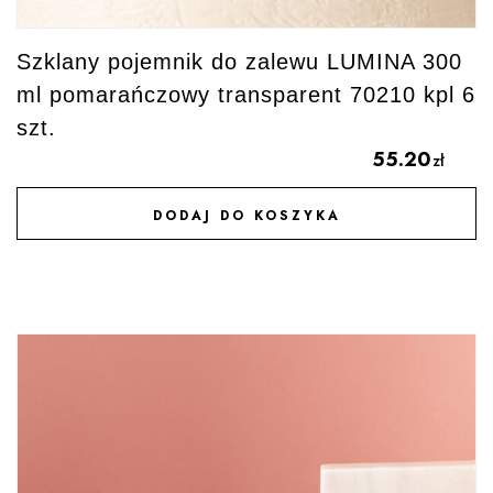
Szklany pojemnik do zalewu LUMINA 300
ml pomarańczowy transparent 70210 kpl 6
szt.
55.20
zł
DODAJ DO KOSZYKA
DODAJ DO ULUBIONYCH