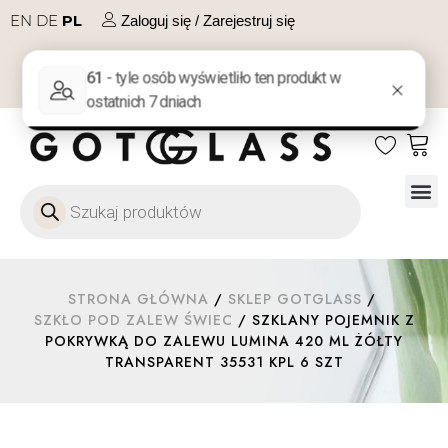
EN
DE
PL
Zaloguj się / Zarejestruj się
NA PREZENT
KONTAKT
Szkło
Szkł
Szkło do 
Ofert
STRONA GŁÓWNA
/
SKLEP GOTGLASS
/
SZKŁO POD ZALEW ŚWIEC
/ SZKLANY POJEMNIK Z
POKRYWKĄ DO ZALEWU LUMINA 420 ML ŻÓŁTY
TRANSPARENT 35531 KPL 6 SZT