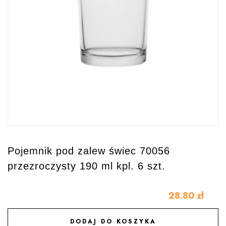
Pojemnik pod zalew świec 70056
przezroczysty 190 ml kpl. 6 szt.
28.80
zł
DODAJ DO KOSZYKA
DODAJ DO ULUBIONYCH