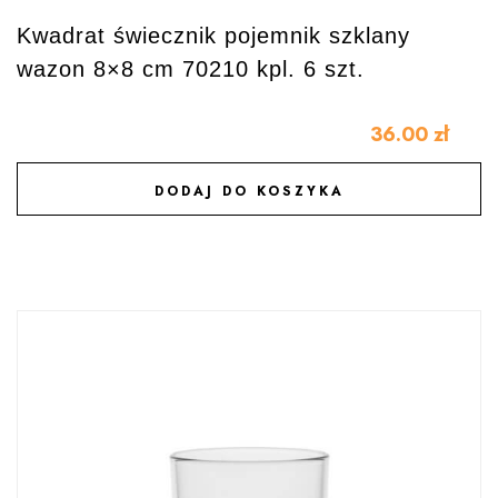
Kwadrat świecznik pojemnik szklany
wazon 8×8 cm 70210 kpl. 6 szt.
36.00
zł
DODAJ DO KOSZYKA
DODAJ DO ULUBIONYCH