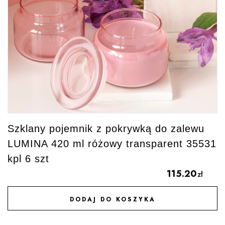
Szklany pojemnik z pokrywką do zalewu
LUMINA 420 ml różowy transparent 35531
kpl 6 szt
115.20
zł
DODAJ DO KOSZYKA
DODAJ DO ULUBIONYCH