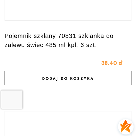
Pojemnik szklany 70831 szklanka do
zalewu świec 485 ml kpl. 6 szt.
38.40
zł
DODAJ DO KOSZYKA
DODAJ DO ULUBIONYCH