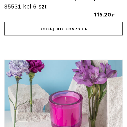
35531 kpl 6 szt
115.20
zł
DODAJ DO KOSZYKA
DODAJ DO ULUBIONYCH