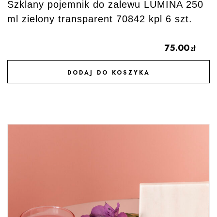
Szklany pojemnik do zalewu LUMINA 250
ml zielony transparent 70842 kpl 6 szt.
75.00
zł
DODAJ DO KOSZYKA
DODAJ DO ULUBIONYCH