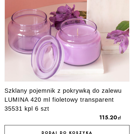
Szklany pojemnik z pokrywką do zalewu
LUMINA 420 ml fioletowy transparent
35531 kpl 6 szt
115.20
zł
DODAJ DO KOSZYKA
DODAJ DO ULUBIONYCH